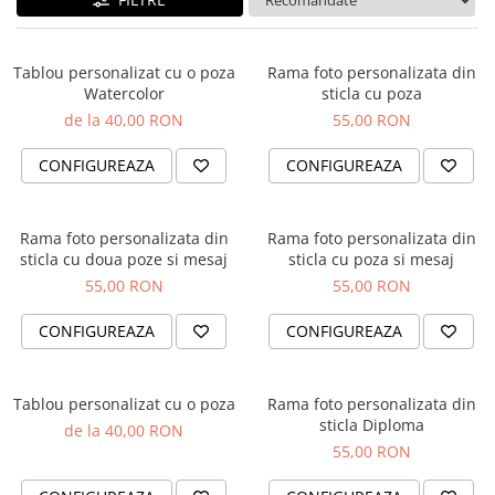
Cadouri absolvire
Decoratiuni Paste
Insigne / Brose
Tablou personalizat cu o poza
Rama foto personalizata din
Agende Personalizate
Watercolor
sticla cu poza
Agende A5
de la 40,00 RON
55,00 RON
Agende A6
CONFIGUREAZA
CONFIGUREAZA
Planner / Jurnal
Print personalizat
Felicitari personalizate
Rama foto personalizata din
Rama foto personalizata din
sticla cu doua poze si mesaj
sticla cu poza si mesaj
Invitatii personalizate
55,00 RON
55,00 RON
Printare poze
Martisoare
CONFIGUREAZA
CONFIGUREAZA
Semne de Carte
Articole pentru copii
Tablou personalizat cu o poza
Rama foto personalizata din
sticla Diploma
Puzzle
de la 40,00 RON
55,00 RON
Stickere
Trofee