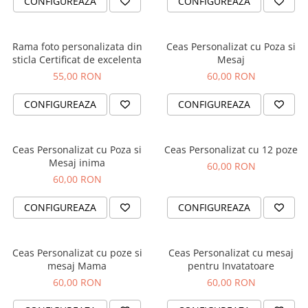
CONFIGUREAZA
CONFIGUREAZA
Brelocuri
Brelocuri din Inox
Rama foto personalizata din
Ceas Personalizat cu Poza si
sticla Certificat de excelenta
Mesaj
Brelocuri de Lemn
55,00 RON
60,00 RON
Bratari
Cercei din lemn
CONFIGUREAZA
CONFIGUREAZA
Accesorii de Bucatarie
Personalizate
Ceas Personalizat cu Poza si
Ceas Personalizat cu 12 poze
Tocatoare Personalizate
Mesaj inima
60,00 RON
Suporturi de Pahare
60,00 RON
Manusi Personalizate
CONFIGUREAZA
CONFIGUREAZA
Ustensile de bucatarie
Accesorii pentru Bauturi
Personalizate
Ceas Personalizat cu poze si
Ceas Personalizat cu mesaj
Termosuri Personalizate
mesaj Mama
pentru Invatatoare
Desfacatoare si Tirbusoane
60,00 RON
60,00 RON
Shaker, Plosca