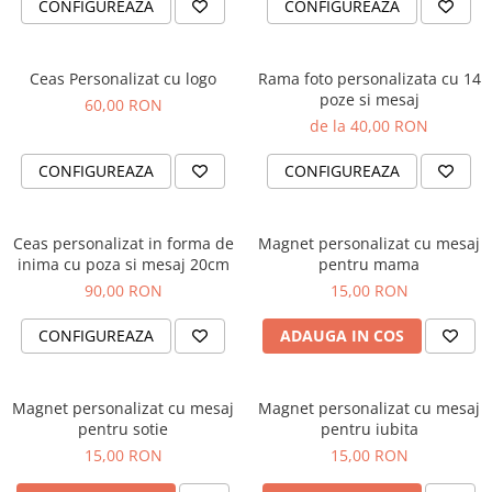
CONFIGUREAZA
CONFIGUREAZA
Orare Personalizate
Magneti Personalizati
Produse personalizate HORECA
Ceas Personalizat cu logo
Rama foto personalizata cu 14
poze si mesaj
60,00 RON
Jucarii din lemn
de la 40,00 RON
Karambite
Bayonete
CONFIGUREAZA
CONFIGUREAZA
Shadow daggers
Sabii si arme din lemn
Ceas personalizat in forma de
Magnet personalizat cu mesaj
inima cu poza si mesaj 20cm
pentru mama
90,00 RON
15,00 RON
CONFIGUREAZA
ADAUGA IN COS
Magnet personalizat cu mesaj
Magnet personalizat cu mesaj
pentru sotie
pentru iubita
15,00 RON
15,00 RON