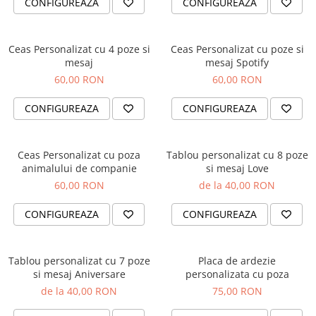
CONFIGUREAZA
CONFIGUREAZA
Cutii si Accesorii pentru Vin
Personalizate
Vinuri Personalizate
Ceas Personalizat cu 4 poze si
Ceas Personalizat cu poze si
mesaj
mesaj Spotify
Accesorii de Birou
60,00 RON
60,00 RON
Pixuri Personalizate
Mousepad-uri
CONFIGUREAZA
CONFIGUREAZA
Globuri de Birou
Agende A5
Ceas Personalizat cu poza
Tablou personalizat cu 8 poze
Agende A6
animalului de companie
si mesaj Love
Planner / Jurnal
60,00 RON
de la 40,00 RON
Articole pentru Casa Personalizate
CONFIGUREAZA
CONFIGUREAZA
Ceasuri Personalizate
Calendare Personalizate
Tablouri Personalizate
Tablou personalizat cu 7 poze
Placa de ardezie
Rame Foto
si mesaj Aniversare
personalizata cu poza
Pusculite Personalizate
de la 40,00 RON
75,00 RON
Brichete Personalizate