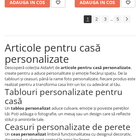
ADAUGA IN COS
ADAUGA IN COS
1
2
3
5
...
Articole pentru casă
personalizate
Descoperă colecția AidaArt de
articole pentru casă personalizate
,
create pentru a aduce personalitate și emoție fiecărui spațiu. De la
tablouri și ceasuri, până la rame foto personalizate, fiecare produs este
realizat pentru a transforma casa într-un loc cu adevărat al tău.
Tablouri personalizate pentru
casă
Un
tablou personalizat
aduce culoare, emoție și poveste pereților
tăi. Poți adăuga o fotografie, un mesaj sau un design care să reflecte
stilul și amintirile tale.
Ceasuri personalizate de perete
Un
ceas personalizat
îmbină funcționalitatea cu designul decorativ,
devenind un element central în orice încăpere.