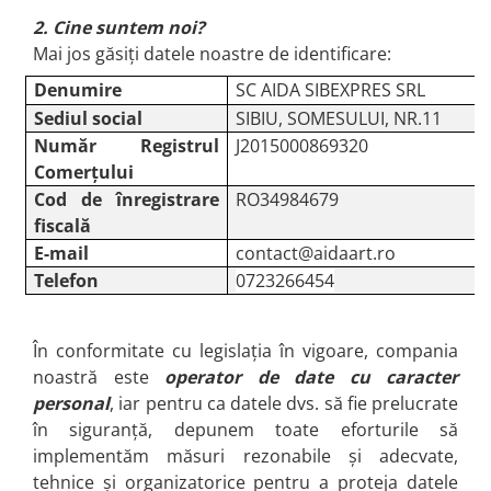
2. Cine suntem noi?
Mai jos găsiți datele noastre de identificare:
Denumire
SC AIDA SIBEXPRES SRL
Sediul social
SIBIU, SOMESULUI, NR.11
Număr Registrul
J2015000869320
Comerțului
Cod de înregistrare
RO34984679
fiscală
E-mail
contact@aidaart.ro
Telefon
0723266454
În conformitate cu legislația în vigoare, compania
noastră este
operator de date cu caracter
personal
, iar pentru ca datele dvs. să fie prelucrate
în siguranță, depunem toate eforturile să
implementăm măsuri rezonabile și adecvate,
tehnice și organizatorice pentru a proteja datele