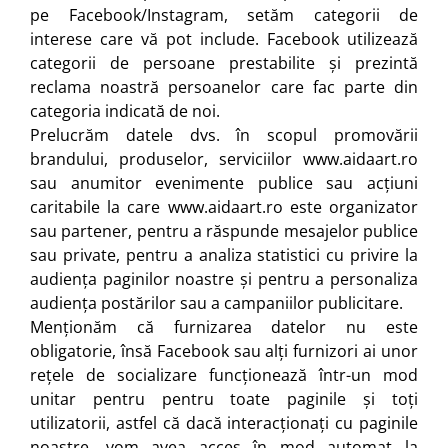
pe Facebook/Instagram, setăm categorii de
interese care vă pot include. Facebook utilizează
categorii de persoane prestabilite și prezintă
reclama noastră persoanelor care fac parte din
categoria indicată de noi.
Prelucrăm datele dvs. în scopul promovării
brandului, produselor, serviciilor www.aidaart.ro
sau anumitor evenimente publice sau acțiuni
caritabile la care www.aidaart.ro este organizator
sau partener, pentru a răspunde mesajelor publice
sau private, pentru a analiza statistici cu privire la
audiența paginilor noastre și pentru a personaliza
audiența postărilor sau a campaniilor publicitare.
Menționăm că furnizarea datelor nu este
obligatorie, însă Facebook sau alți furnizori ai unor
rețele de socializare funcţionează într-un mod
unitar pentru pentru toate paginile şi toţi
utilizatorii, astfel că dacă interacţionaţi cu paginile
noastre, vom avea acces în mod automat la