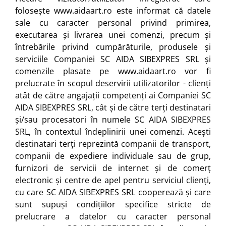
folosește
www.aidaart.ro
este informat că datele
sale cu caracter personal privind primirea,
executarea și livrarea unei comenzi, precum și
întrebările privind cumpărăturile, produsele și
serviciile Companiei SC AIDA SIBEXPRES SRL și
comenzile plasate pe
www.aidaart.ro
vor fi
prelucrate în scopul deservirii utilizatorilor - clienți
atât de către angajații competenți ai Companiei SC
AIDA SIBEXPRES SRL, cât și de către terți destinatari
și/sau procesatori în numele SC AIDA SIBEXPRES
SRL, în contextul îndeplinirii unei comenzi. Acești
destinatari terți reprezintă companii de transport,
companii de expediere individuale sau de grup,
furnizori de servicii de internet și de comerț
electronic și centre de apel pentru serviciul clienți,
cu care SC AIDA SIBEXPRES SRL cooperează și care
sunt supuși condițiilor specifice stricte de
prelucrare a datelor cu caracter personal