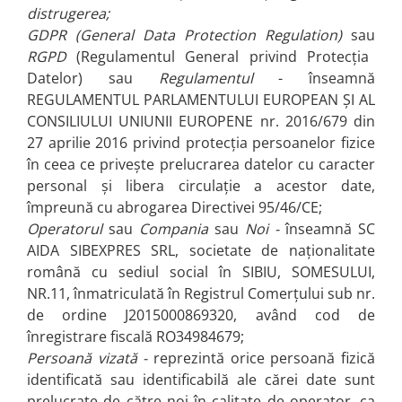
distrugerea;
Orare Personalizate
GDPR (General Data Protection Regulation)
sau
Magneti Personalizati
RGPD
(Regulamentul General privind Protecția
Produse personalizate HORECA
Datelor)
sau
Regulamentul
- înseamnă
Jucarii din lemn
REGULAMENTUL PARLAMENTULUI EUROPEAN ȘI AL
Karambite
CONSILIULUI UNIUNII EUROPENE nr. 2016/679 din
Bayonete
27 aprilie 2016 privind protecția persoanelor fizice
Shadow daggers
în ceea ce privește prelucrarea datelor cu caracter
personal și libera circulație a acestor date,
Sabii si arme din lemn
împreună cu abrogarea Directivei 95/46/CE;
Operatorul
sau
Compania
sau
Noi -
înseamnă SC
AIDA SIBEXPRES SRL, societate de naționalitate
română cu sediul social în SIBIU, SOMESULUI,
NR.11, înmatriculată în Registrul Comerțului sub nr.
de ordine J2015000869320, având cod de
înregistrare fiscală RO34984679;
Persoană vizată -
reprezintă orice persoană fizică
identificată sau identificabilă ale cărei date sunt
prelucrate de către noi în calitate de operator, ca