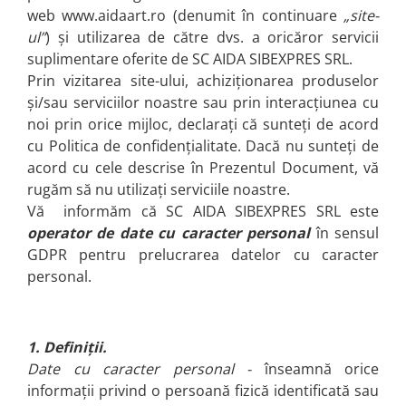
web www.aidaart.ro (denumit în continuare
„site-
Brelocuri
ul”
) și utilizarea de către dvs. a oricăror servicii
Brelocuri din Inox
suplimentare oferite de SC AIDA SIBEXPRES SRL.
Brelocuri de Lemn
Prin vizitarea site-ului, achiziționarea produselor
și/sau serviciilor noastre sau prin interacțiunea cu
Bratari
noi prin orice mijloc, declarați că sunteți de acord
Cercei din lemn
cu Politica de confidențialitate. Dacă nu sunteți de
Accesorii de Bucatarie
acord cu cele descrise în Prezentul Document, vă
Personalizate
rugăm să nu utilizați serviciile noastre.
Tocatoare Personalizate
Vă informăm că SC AIDA SIBEXPRES SRL este
Suporturi de Pahare
operator de date cu caracter personal
în sensul
Manusi Personalizate
GDPR pentru prelucrarea datelor cu caracter
personal.
Ustensile de bucatarie
Accesorii pentru Bauturi
Personalizate
Termosuri Personalizate
1. Definiții.
Date cu caracter personal -
înseamnă orice
Desfacatoare si Tirbusoane
informații privind o persoană fizică identificată sau
Shaker, Plosca