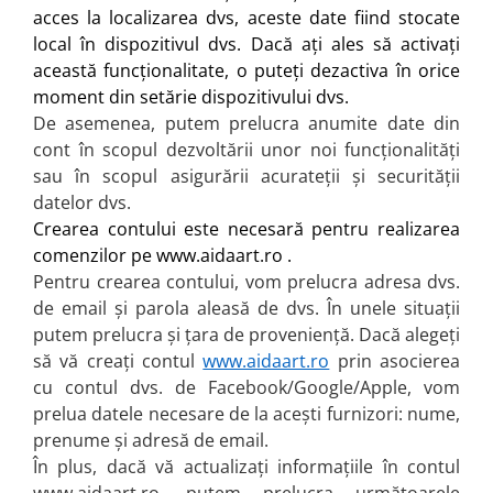
acces la localizarea dvs, aceste date fiind stocate
local în dispozitivul dvs. Dacă ați ales să activați
această funcționalitate, o puteți dezactiva în orice
moment din setărie dispozitivului dvs.
De asemenea, putem prelucra anumite date din
cont în scopul dezvoltării unor noi funcționalități
sau în scopul asigurării acurateții și securității
datelor dvs.
Crearea contului este necesară pentru realizarea
comenzilor pe
www.aidaart.ro
.
Pentru crearea contului, vom prelucra adresa dvs.
de email și parola aleasă de dvs. În unele situații
putem prelucra și țara de proveniență. Dacă alegeți
să vă creați contul
www.aidaart.ro
prin asocierea
cu contul dvs. de Facebook/Google/Apple, vom
prelua datele necesare de la acești furnizori: nume,
prenume și adresă de email.
În plus, dacă vă actualizați informațiile în contul
www.aidaart.ro
, putem prelucra următoarele