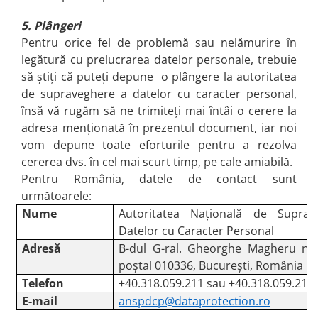
5. Plângeri
Pentru orice fel de problemă sau nelămurire în
legătură cu prelucrarea datelor personale, trebuie
să știți că puteți depune o plângere la autoritatea
de supraveghere a datelor cu caracter personal,
însă vă rugăm să ne trimiteți mai întâi o cerere la
adresa menționată în prezentul document, iar noi
vom depune toate eforturile pentru a rezolva
cererea dvs. în cel mai scurt timp, pe cale amiabilă.
Pentru România, datele de contact sunt
următoarele:
Nume
Autoritatea Națională de Suprav
Datelor cu Caracter Personal
Adresă
B-dul G-ral. Gheorghe Magheru nr.
poștal 010336, București, România
Telefon
+40.318.059.211 sau +40.318.059.212
E-mail
anspdcp@dataprotection.ro