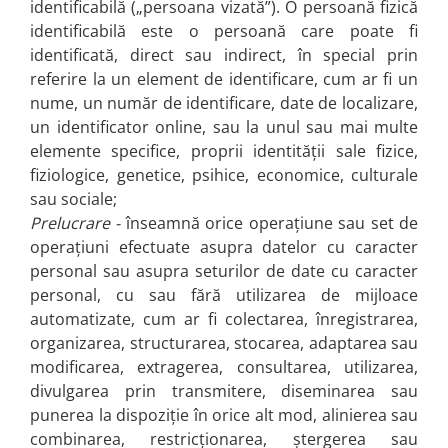
identificabilă („persoana vizată”). O persoană fizică
Cutii si Accesorii pentru Vin
identificabilă este o persoană care poate fi
Personalizate
identificată, direct sau indirect, în special prin
Vinuri Personalizate
referire la un element de identificare, cum ar fi un
Accesorii de Birou
nume, un număr de identificare, date de localizare,
Pixuri Personalizate
un identificator online, sau la unul sau mai multe
Mousepad-uri
elemente specifice, proprii identității sale fizice,
Globuri de Birou
fiziologice, genetice, psihice, economice, culturale
Agende A5
sau sociale;
Prelucrare -
înseamnă orice operațiune sau set de
Agende A6
operațiuni efectuate asupra datelor cu caracter
Planner / Jurnal
personal sau asupra seturilor de date cu caracter
Articole pentru Casa Personalizate
personal, cu sau fără utilizarea de mijloace
Ceasuri Personalizate
automatizate, cum ar fi colectarea, înregistrarea,
Calendare Personalizate
organizarea, structurarea, stocarea, adaptarea sau
Tablouri Personalizate
modificarea, extragerea, consultarea, utilizarea,
Rame Foto
divulgarea prin transmitere, diseminarea sau
Pusculite Personalizate
punerea la dispoziție în orice alt mod, alinierea sau
Brichete Personalizate
combinarea, restricționarea, ștergerea sau