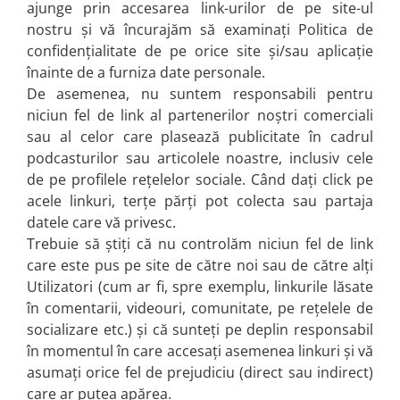
ajunge prin accesarea link-urilor de pe site-ul
nostru și vă încurajăm să examinați Politica de
confidențialitate de pe orice site și/sau aplicație
înainte de a furniza date personale.
De asemenea, nu suntem responsabili pentru
niciun fel de link al partenerilor noștri comerciali
sau al celor care plasează publicitate în cadrul
podcasturilor sau articolele noastre, inclusiv cele
de pe profilele rețelelor sociale. Când dați click pe
acele linkuri, terțe părți pot colecta sau partaja
datele care vă privesc.
Trebuie să știți că nu controlăm niciun fel de link
care este pus pe site de către noi sau de către alți
Utilizatori (cum ar fi, spre exemplu, linkurile lăsate
în comentarii, videouri, comunitate, pe rețelele de
socializare etc.) și că sunteți pe deplin responsabil
în momentul în care accesați asemenea linkuri și vă
asumați orice fel de prejudiciu (direct sau indirect)
care ar putea apărea.