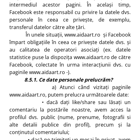
intermediul acestor pagini. În același timp,
Facebook este responsabil cu privire la datele dvs.
personale în ceea ce privește, de exemplu,
transferul datelor către alte țări.
În unele situații, www.aidaart.ro și Facebook
împart obligațiile în ceea ce privește datele dvs. și
au calitatea de operatori asociați (ex. datele
statistice puse la dispozița www.aidaart.ro de către
Facebook, colectate în urma interacțiunii dvs. cu
paginile www.aidaart.ro -).
8.5.1. Ce date personale prelucrăm?
a) Atunci când vizitați paginile
www.aidaart.ro, putem prelucra următoarele date:
• dacă dați like/share sau lăsați un
comentariu la postările noastre, avem acces la
profilul dvs. public (nume, prenume, fotografii si
alte detalii publice din profil), precum și la
conținutul comentariului;
• dacă ne trimiteți un mesaj în privat, avem