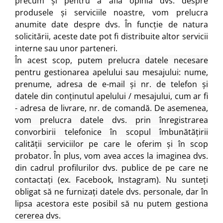
precum și pentru a afla opinia dvs. despre
produsele și serviciile noastre, vom prelucra
anumite date despre dvs. În funcție de natura
solicitării, aceste date pot fi distribuite altor servicii
interne sau unor parteneri.
În acest scop, p
utem prelucra datele necesare
pentru gestionarea apelului sau mesajului: nume,
prenume, adresa de e-mail și nr. de telefon și
datele din conținutul apelului / mesajului, cum ar fi
- adresa de livrare, nr. de comandă. De asemenea,
vom prelucra datele dvs. prin înregistrarea
convorbirii telefonice în scopul îmbunătățirii
calității serviciilor pe care le oferim și în scop
probator. În plus, vom avea acces la imaginea dvs.
din cadrul profilurilor dvs. publice de pe care ne
contactați (ex. Facebook, Instagram). Nu sunteți
obligat să ne furnizați datele dvs. personale, dar în
lipsa acestora este posibil să nu putem gestiona
cererea dvs.