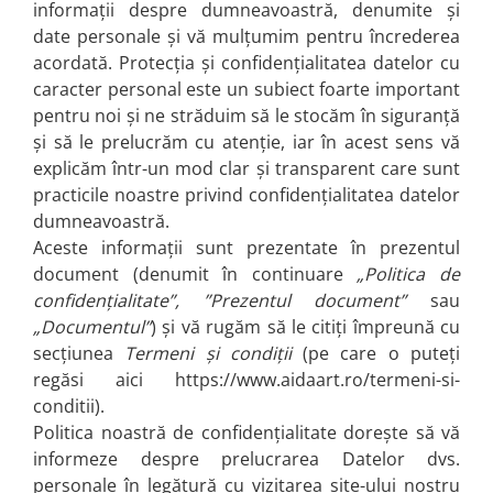
Cadouri absolvire
informații despre dumneavoastră, denumite și
Decoratiuni Paste
date personale și vă mulțumim pentru încrederea
Insigne / Brose
acordată. Protecția și confidențialitatea datelor cu
Agende Personalizate
caracter personal este un subiect foarte important
pentru noi și ne străduim să le stocăm în siguranță
Agende A5
și să le prelucrăm cu atenție, iar în acest sens vă
Agende A6
explicăm într-un mod clar și transparent care sunt
Planner / Jurnal
practicile noastre privind confidențialitatea datelor
Print personalizat
dumneavoastră.
Felicitari personalizate
Aceste informații sunt prezentate în prezentul
Invitatii personalizate
document (denumit în continuare
„Politica de
Printare poze
confidențialitate”,
”Prezentul document”
sau
Martisoare
„Documentul”
) și vă rugăm să le citiți împreună cu
secțiunea
Termeni și condiții
(pe care o puteți
Semne de Carte
regăsi aici https://www.aidaart.ro/termeni-si-
Articole pentru copii
conditii).
Puzzle
Politica noastră de confidențialitate dorește să vă
informeze despre prelucrarea Datelor dvs.
Stickere
personale în legătură cu vizitarea site-ului nostru
Trofee