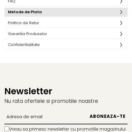
FAQ
Cutii si Accesorii pentru Vin
Personalizate
Metode de Plata
Vinuri Personalizate
Politica de Retur
Accesorii de Birou
Garantia Produselor
Pixuri Personalizate
Mousepad-uri
Confidentialitate
Globuri de Birou
Agende A5
Agende A6
Planner / Jurnal
Articole pentru Casa
Personalizate
Newsletter
Ceasuri Personalizate
Nu rata ofertele si promotiile noastre
Calendare Personalizate
Tablouri Personalizate
Rame Foto
Pusculite Personalizate
Vreau sa primesc newsletter cu promotiile magazinului.