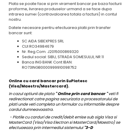
Cadouri absolvire
Decoratiuni Paste
Plata se poate face si prin virament bancar pe baza facturii
proforme, livrarea produselor urmand a se face dupa
Insigne / Brose
intrarea sumei (contravaloarea totala a facturii) in contul
nostru.
Agende Personalizate
Datele necesare pentru efectuarea platii prin transfer
Agende A5
bancar sunt:
Agende A6
SC AIDA SIBEXPRES SRL
Planner / Jurnal
CUI RO34984679
Nr. Reg.Com. J2015000869320
Print personalizat
Sediul social: SIBU, STRADA SOMESULUI, NR 11
Banca ING BANK Cont IBAN:
Felicitari personalizate
RO73INGB0000999910098752
Invitatii personalizate
Printare poze
Online cu card bancar prin EuPlatesc
Martisoare
(Visa/Maestro/Mastercard).
In cazul optiunii de plata
" Online prin card bancar "
veti fi
Semne de Carte
redirectionat catre pagina securizata a procesatorului de
Articole pentru copii
plati unde veti completa un formular cu informatiile despre
cardul dumneavoastra.
Puzzle
- Platile cu carduri de credit/debit emise sub sigla Visa si
Stickere
MasterCard (Visa/Visa Electron si MasterCard/Maestro)
se
efectuaeaza prin intermediul sistemului
"3-D