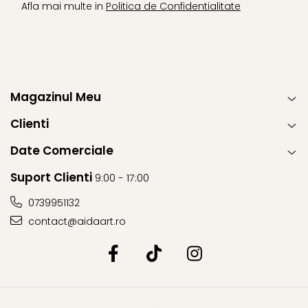
Brichete Personalizate
Afla mai multe in
Politica de Confidentialitate
Orare Personalizate
Magneti Personalizati
Produse personalizate HORECA
Jucarii din lemn
Magazinul Meu
Karambite
Bayonete
Clienti
Shadow daggers
Date Comerciale
Sabii si arme din lemn
Suport Clienti
9:00 - 17:00
0739951132
contact@aidaart.ro