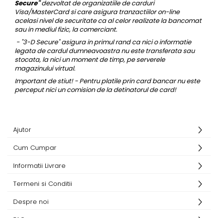
Trofee
Secure"
dezvoltat de organizatiile de carduri
Visa/MasterCard si care asigura tranzactiilor on-line
Brelocuri
acelasi nivel de securitate ca al celor realizate la bancomat
sau in mediul fizic, la comerciant.
Brelocuri din Inox
- "3-D Secure" asigura in primul rand ca nici o informatie
Brelocuri de Lemn
legata de cardul dumneavoastra nu este transferata sau
Bratari
stocata,
la nici un moment de timp, pe serverele
magazinului virtual.
Cercei din lemn
Important de stiut! - Pentru platile prin card bancar nu este
Accesorii de Bucatarie
perceput nici un comision de la detinatorul de card!
Personalizate
Tocatoare Personalizate
Suporturi de Pahare
Ajutor
Manusi Personalizate
Cum Cumpar
Ustensile de bucatarie
Accesorii pentru Bauturi
Informatii Livrare
Personalizate
Termeni si Conditii
Termosuri Personalizate
Desfacatoare si Tirbusoane
Despre noi
Shaker, Plosca