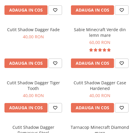
Cutii si Accesorii pentru Vin
Personalizate
ADAUGA IN COS
ADAUGA IN COS
Vinuri Personalizate
Accesorii de Birou
Cutit Shadow Dagger Fade
Sabie Minecraft Verde din
lemn mare
Pixuri Personalizate
40,00 RON
60,00 RON
Mousepad-uri
Globuri de Birou
Agende A5
ADAUGA IN COS
ADAUGA IN COS
Agende A6
Planner / Jurnal
Articole pentru Casa Personalizate
Cutit Shadow Dagger Tiger
Cutit Shadow Dagger Case
Tooth
Hardened
Ceasuri Personalizate
40,00 RON
40,00 RON
Calendare Personalizate
Tablouri Personalizate
ADAUGA IN COS
ADAUGA IN COS
Rame Foto
Pusculite Personalizate
Cutit Shadow Dagger
Tarnacop Minecraft Diamond
Brichete Personalizate
Damascus Steel
mare