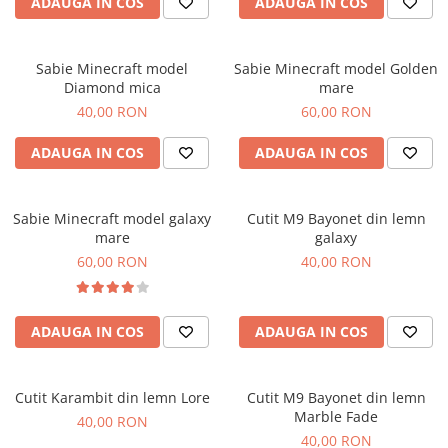
ADAUGA IN COS
ADAUGA IN COS
Brelocuri
Brelocuri din Inox
Sabie Minecraft model
Sabie Minecraft model Golden
Brelocuri de Lemn
Diamond mica
mare
40,00 RON
60,00 RON
Bratari
Cercei din lemn
ADAUGA IN COS
ADAUGA IN COS
Accesorii de Bucatarie
Personalizate
Sabie Minecraft model galaxy
Cutit M9 Bayonet din lemn
Tocatoare Personalizate
mare
galaxy
Suporturi de Pahare
60,00 RON
40,00 RON
Manusi Personalizate
Ustensile de bucatarie
Accesorii pentru Bauturi
ADAUGA IN COS
ADAUGA IN COS
Personalizate
Termosuri Personalizate
Cutit Karambit din lemn Lore
Cutit M9 Bayonet din lemn
Desfacatoare si Tirbusoane
Marble Fade
40,00 RON
Shaker, Plosca
40,00 RON