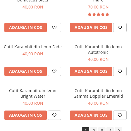
Orare Personalizate
40,00 RON
70,00 RON
Magneti Personalizati
Produse personalizate HORECA
ADAUGA IN COS
ADAUGA IN COS
Jucarii din lemn
Karambite
Bayonete
Cutit Karambit din lemn Fade
Cutit Karambit din lemn
Autotronic
Shadow daggers
40,00 RON
40,00 RON
Sabii si arme din lemn
ADAUGA IN COS
ADAUGA IN COS
Cutit Karambit din lemn
Cutit Karambit din lemn
Bright Water
Gamma Doppler Emerald
40,00 RON
40,00 RON
ADAUGA IN COS
ADAUGA IN COS
1
2
3
4