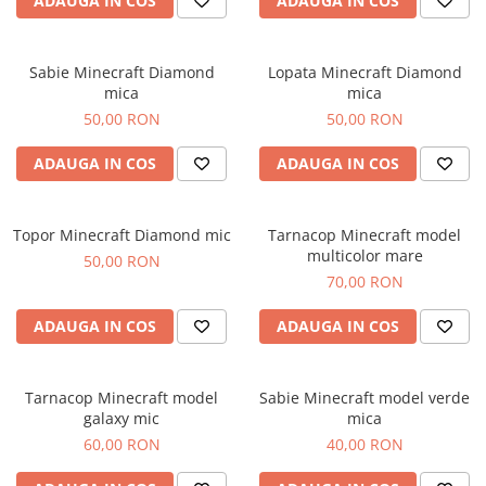
ADAUGA IN COS
ADAUGA IN COS
Cadouri absolvire
Decoratiuni Paste
Insigne / Brose
Sabie Minecraft Diamond
Lopata Minecraft Diamond
Agende Personalizate
mica
mica
Agende A5
50,00 RON
50,00 RON
Agende A6
ADAUGA IN COS
ADAUGA IN COS
Planner / Jurnal
Print personalizat
Felicitari personalizate
Topor Minecraft Diamond mic
Tarnacop Minecraft model
multicolor mare
Invitatii personalizate
50,00 RON
70,00 RON
Printare poze
Martisoare
ADAUGA IN COS
ADAUGA IN COS
Semne de Carte
Articole pentru copii
Tarnacop Minecraft model
Sabie Minecraft model verde
Puzzle
galaxy mic
mica
60,00 RON
40,00 RON
Stickere
Trofee