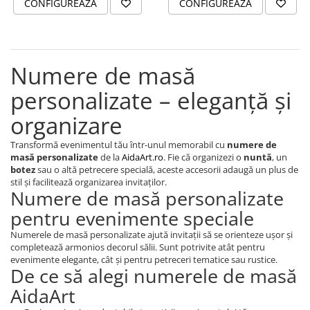
CONFIGUREAZA
CONFIGUREAZA
Cutii si Accesorii pentru Vin
Personalizate
Vinuri Personalizate
Accesorii de Birou
Numere de masă
Pixuri Personalizate
personalizate – eleganță și
Mousepad-uri
organizare
Globuri de Birou
Agende A5
Transformă evenimentul tău într-unul memorabil cu
numere de
Agende A6
masă personalizate
de la
AidaArt.ro
. Fie că organizezi o
nuntă
, un
botez
sau o altă petrecere specială, aceste accesorii adaugă un plus de
Planner / Jurnal
stil și facilitează organizarea invitaților.
Articole pentru Casa Personalizate
Numere de masă personalizate
Ceasuri Personalizate
pentru evenimente speciale
Calendare Personalizate
Numerele de masă personalizate ajută invitații să se orienteze ușor și
completează armonios decorul sălii. Sunt potrivite atât pentru
Tablouri Personalizate
evenimente elegante, cât și pentru petreceri tematice sau rustice.
Rame Foto
De ce să alegi numerele de masă
Pusculite Personalizate
AidaArt
Brichete Personalizate