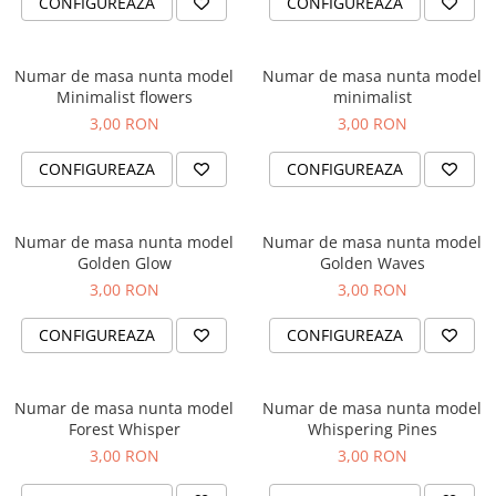
CONFIGUREAZA
CONFIGUREAZA
Brelocuri
Brelocuri din Inox
Numar de masa nunta model
Numar de masa nunta model
Brelocuri de Lemn
Minimalist flowers
minimalist
3,00 RON
3,00 RON
Bratari
Cercei din lemn
CONFIGUREAZA
CONFIGUREAZA
Accesorii de Bucatarie
Personalizate
Numar de masa nunta model
Numar de masa nunta model
Tocatoare Personalizate
Golden Glow
Golden Waves
Suporturi de Pahare
3,00 RON
3,00 RON
Manusi Personalizate
CONFIGUREAZA
CONFIGUREAZA
Ustensile de bucatarie
Accesorii pentru Bauturi
Personalizate
Numar de masa nunta model
Numar de masa nunta model
Termosuri Personalizate
Forest Whisper
Whispering Pines
Desfacatoare si Tirbusoane
3,00 RON
3,00 RON
Shaker, Plosca