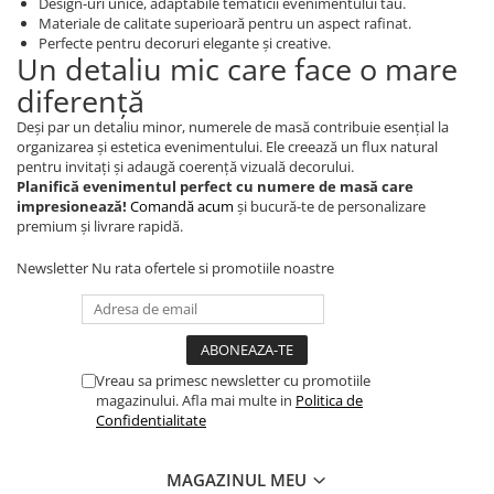
Design-uri unice, adaptabile tematicii evenimentului tău.
Orare Personalizate
Materiale de calitate superioară pentru un aspect rafinat.
Perfecte pentru decoruri elegante și creative.
Magneti Personalizati
Un detaliu mic care face o mare
Produse personalizate HORECA
diferență
Jucarii din lemn
Deși par un detaliu minor, numerele de masă contribuie esențial la
Karambite
organizarea și estetica evenimentului. Ele creează un flux natural
pentru invitați și adaugă coerență vizuală decorului.
Bayonete
Planifică evenimentul perfect cu numere de masă care
Shadow daggers
impresionează!
Comandă acum
și bucură-te de personalizare
premium și livrare rapidă.
Sabii si arme din lemn
Newsletter
Nu rata ofertele si promotiile noastre
Vreau sa primesc newsletter cu promotiile
magazinului. Afla mai multe in
Politica de
Confidentialitate
MAGAZINUL MEU