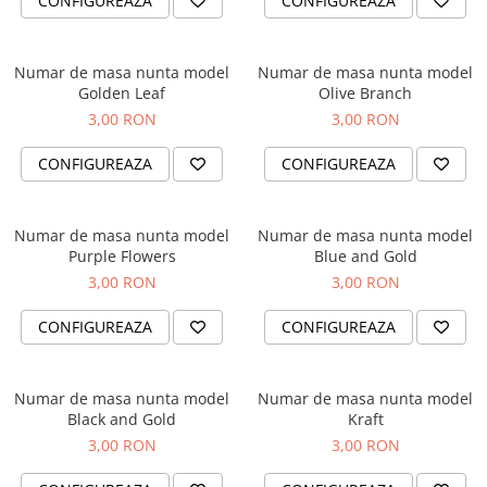
CONFIGUREAZA
CONFIGUREAZA
Cadouri absolvire
Decoratiuni Paste
Insigne / Brose
Numar de masa nunta model
Numar de masa nunta model
Agende Personalizate
Golden Leaf
Olive Branch
Agende A5
3,00 RON
3,00 RON
Agende A6
CONFIGUREAZA
CONFIGUREAZA
Planner / Jurnal
Print personalizat
Felicitari personalizate
Numar de masa nunta model
Numar de masa nunta model
Purple Flowers
Blue and Gold
Invitatii personalizate
3,00 RON
3,00 RON
Printare poze
Martisoare
CONFIGUREAZA
CONFIGUREAZA
Semne de Carte
Articole pentru copii
Numar de masa nunta model
Numar de masa nunta model
Puzzle
Black and Gold
Kraft
3,00 RON
3,00 RON
Stickere
Trofee