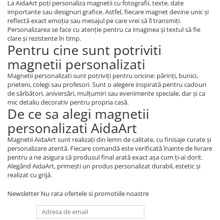
La AidaArt poți personaliza magnetii cu fotografii, texte, date
importante sau designuri grafice. Astfel, fiecare magnet devine unic și
reflectă exact emoția sau mesajul pe care vrei să îl transmiți.
Personalizarea se face cu atenție pentru ca imaginea și textul să fie
clare și rezistente în timp.
Pentru cine sunt potriviti
magnetii personalizati
Magnetii personalizati sunt potriviți pentru oricine: părinți, bunici,
prieteni, colegi sau profesori. Sunt o alegere inspirată pentru cadouri
de sărbători, aniversări, mulțumiri sau evenimente speciale, dar și ca
mic detaliu decorativ pentru propria casă.
De ce sa alegi magnetii
personalizati AidaArt
Magnetii AidaArt sunt realizați din lemn de calitate, cu finisaje curate și
personalizare atentă. Fiecare comandă este verificată înainte de livrare
pentru a ne asigura că produsul final arată exact așa cum ți-ai dorit.
Alegând AidaArt, primești un produs personalizat durabil, estetic și
realizat cu grijă.
Newsletter
Nu rata ofertele si promotiile noastre