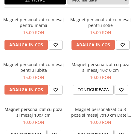
Cadouri absolvire
Decoratiuni Paste
Insigne / Brose
Magnet personalizat cu mesaj
Magnet personalizat cu mesaj
Agende Personalizate
pentru mama
pentru sotie
Agende A5
15,00 RON
15,00 RON
Agende A6
ADAUGA IN COS
ADAUGA IN COS
Planner / Jurnal
Print personalizat
Felicitari personalizate
Magnet personalizat cu mesaj
Magnet personalizat cu poza
pentru iubita
si mesaj 10x10 cm
Invitatii personalizate
15,00 RON
10,00 RON
Printare poze
Martisoare
ADAUGA IN COS
CONFIGUREAZA
Semne de Carte
Articole pentru copii
Magnet personalizat cu poza
Magnet personalizat cu 3
si mesaj 10x7 cm
poze si mesaj 7x10 cm Datele
Puzzle
bebelusului
10,00 RON
10,00 RON
Stickere
Trofee