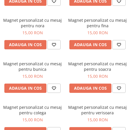
ADAUGA IN COS
ADAUGA IN COS
Cutii si Accesorii pentru Vin
Personalizate
Vinuri Personalizate
Magnet personalizat cu mesaj
Magnet personalizat cu mesaj
pentru nora
pentru fina
Accesorii de Birou
15,00 RON
15,00 RON
Pixuri Personalizate
Mousepad-uri
ADAUGA IN COS
ADAUGA IN COS
Globuri de Birou
Agende A5
Magnet personalizat cu mesaj
Magnet personalizat cu mesaj
Agende A6
pentru bunica
pentru soacra
Planner / Jurnal
15,00 RON
15,00 RON
Articole pentru Casa Personalizate
ADAUGA IN COS
ADAUGA IN COS
Ceasuri Personalizate
Calendare Personalizate
Tablouri Personalizate
Magnet personalizat cu mesaj
Magnet personalizat cu mesaj
Rame Foto
pentru colega
pentru verisoara
Pusculite Personalizate
15,00 RON
15,00 RON
Brichete Personalizate