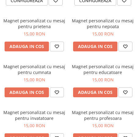
CONFIGUREAZA
CONFIGUREAZA
Brelocuri
Brelocuri din Inox
Magnet personalizat cu mesaj
Magnet personalizat cu mesaj
pentru prietena
pentru nepoata
Brelocuri de Lemn
15,00 RON
15,00 RON
Bratari
Cercei din lemn
ADAUGA IN COS
ADAUGA IN COS
Accesorii de Bucatarie
Personalizate
Magnet personalizat cu mesaj
Magnet personalizat cu mesaj
Tocatoare Personalizate
pentru cumnata
pentru educatoare
Suporturi de Pahare
15,00 RON
15,00 RON
Manusi Personalizate
ADAUGA IN COS
ADAUGA IN COS
Ustensile de bucatarie
Accesorii pentru Bauturi
Personalizate
Magnet personalizat cu mesaj
Magnet personalizat cu mesaj
Termosuri Personalizate
pentru invatatoare
pentru profesoara
Desfacatoare si Tirbusoane
15,00 RON
15,00 RON
Shaker, Plosca