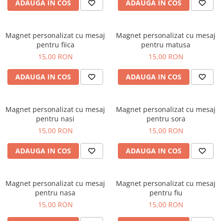
ADAUGA IN COS
ADAUGA IN COS
Orare Personalizate
Magneti Personalizati
Produse personalizate HORECA
Magnet personalizat cu mesaj
Magnet personalizat cu mesaj
pentru fiica
pentru matusa
Jucarii din lemn
15,00 RON
15,00 RON
Karambite
Bayonete
ADAUGA IN COS
ADAUGA IN COS
Shadow daggers
Sabii si arme din lemn
Magnet personalizat cu mesaj
Magnet personalizat cu mesaj
pentru nasi
pentru sora
15,00 RON
15,00 RON
ADAUGA IN COS
ADAUGA IN COS
Magnet personalizat cu mesaj
Magnet personalizat cu mesaj
pentru nasa
pentru fiu
15,00 RON
15,00 RON