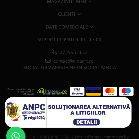
MAGAZINUL MEU
CLIENTI
DATE COMERCIALE
SUPORT CLIENTI
9:00 - 17:00
0739951132
contact@aidaart.ro
SOCIAL
URMARESTE-NE IN SOCIAL MEDIA
©Copyright SC AIDA SIBEXPRES SRL 2026
Platforma E-commerce by