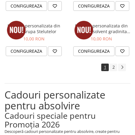
CONFIGUREAZA
CONFIGUREAZA
Medalie personalizata din
Medalie personalizata din
lemn Grupa Stelutelor
lemn Absolvent gradinita
bufnita
10,00 RON
10,00 RON
CONFIGUREAZA
CONFIGUREAZA
1
2
Cadouri personalizate
pentru absolvire
Cadouri speciale pentru
Promoția 2026
Descoperă cadouri personalizate pentru absolvire, create pentru