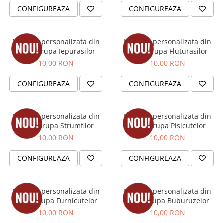
Orare Personalizate
CONFIGUREAZA
CONFIGUREAZA
Magneti Personalizati
Produse personalizate HORECA
Medalie personalizata din
Medalie personalizata din
Jucarii din lemn
lemn Grupa Iepurasilor
lemn Grupa Fluturasilor
10,00 RON
10,00 RON
Karambite
Bayonete
CONFIGUREAZA
CONFIGUREAZA
Shadow daggers
Sabii si arme din lemn
Medalie personalizata din
Medalie personalizata din
lemn Grupa Strumfilor
lemn Grupa Pisicutelor
10,00 RON
10,00 RON
CONFIGUREAZA
CONFIGUREAZA
Medalie personalizata din
Medalie personalizata din
lemn Grupa Furnicutelor
lemn Grupa Buburuzelor
10,00 RON
10,00 RON