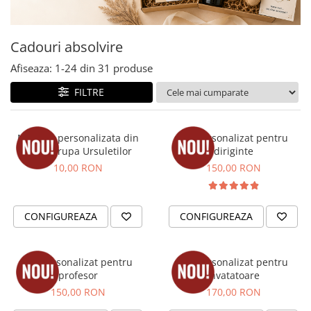
Cadouri absolvire
Decoratiuni Paste
Insigne / Brose
Cadouri absolvire
Agende Personalizate
Afiseaza:
1-
24
din
31
produse
Agende A5
Agende A6
FILTRE
Planner / Jurnal
Print personalizat
Medalie personalizata din
Set personalizat pentru
Felicitari personalizate
lemn Grupa Ursuletilor
diriginte
Invitatii personalizate
10,00 RON
150,00 RON
Printare poze
Martisoare
CONFIGUREAZA
CONFIGUREAZA
Semne de Carte
Articole pentru copii
Set personalizat pentru
Set personalizat pentru
Puzzle
profesor
invatatoare
Stickere
150,00 RON
170,00 RON
Trofee