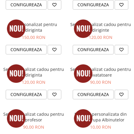
Cutii si Accesorii pentru Vin
CONFIGUREAZA
CONFIGUREAZA
Personalizate
Vinuri Personalizate
Set personalizat pentru
Set personalizat cadou pentru
Accesorii de Birou
diriginta
diriginte
Pixuri Personalizate
150,00 RON
120,00 RON
Mousepad-uri
CONFIGUREAZA
CONFIGUREAZA
Globuri de Birou
Agende A5
Agende A6
Set personalizat cadou pentru
Set personalizat cadou pentru
Planner / Jurnal
diriginta
invatatoare
120,00 RON
90,00 RON
Articole pentru Casa Personalizate
Ceasuri Personalizate
CONFIGUREAZA
CONFIGUREAZA
Calendare Personalizate
Tablouri Personalizate
Set personalizat cadou pentru
Medalie personalizata din
Rame Foto
profesor
lemn Grupa Albinutelor
Pusculite Personalizate
90,00 RON
10,00 RON
Brichete Personalizate