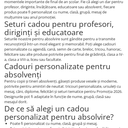
momentele importante de final de an școlar. Fie că alegi un dar pentru
profesor, diriginte, învățătoare, educatoare sau absolvent, fiecare
produs poate fi personalizat cu nume, clasă, grupă, mesaj de
mulțumire sau anul promoției.
Seturi cadou pentru profesori,
diriginți și educatoare
Seturile noastre pentru absolvire sunt gândite pentru a transmite
recunoștință într-un mod elegant și memorabil. Poți alege cadouri
personalizate cu agendă, cană, semn de carte, breloc, tricou, hanorac,
felicitare sau alte produse potrivite pentru final de grădiniță, clasa a IV-
a, clasa a VIII-a, liceu sau facultate.
Cadouri personalizate pentru
absolvenți
Pentru copii și tineri absolvenți, găsești produse vesele și moderne,
potrivite pentru amintiri de neuitat: tricouri personalizate, ursuleți cu
mesaj, căni, diplome, felicitări și seturi tematice pentru Promoția 2026.
Designurile pot fi adaptate în funcție de nume, grupă, clasă sau
mesajul dorit.
De ce să alegi un cadou
personalizat pentru absolvire?
Poate fi personalizat cu nume, clasă, grupă și mesaj.