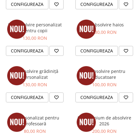
CONFIGUREAZA
CONFIGUREAZA
Brelocuri
Brelocuri din Inox
Set absolvire personalizat
Set absolvire haios
Brelocuri de Lemn
pentru copii
130,00 RON
Bratari
130,00 RON
Cercei din lemn
CONFIGUREAZA
CONFIGUREAZA
Accesorii de Bucatarie
Personalizate
Tocatoare Personalizate
Set absolvire grădiniță
Set absolvire pentru
personalizat
educatoare
Suporturi de Pahare
130,00 RON
100,00 RON
Manusi Personalizate
Ustensile de bucatarie
CONFIGUREAZA
CONFIGUREAZA
Accesorii pentru Bauturi
Personalizate
Set personalizat pentru
Set premium de absolvire
Termosuri Personalizate
profesoară
2026
Desfacatoare si Tirbusoane
80,00 RON
200,00 RON
Shaker, Plosca