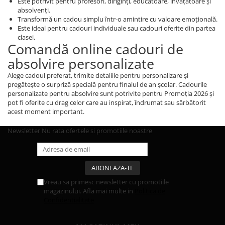
Este potrivit pentru profesori, diriginți, educatoare, învățătoare și
absolvenți.
Transformă un cadou simplu într-o amintire cu valoare emoțională.
Este ideal pentru cadouri individuale sau cadouri oferite din partea
clasei.
Comandă online cadouri de
absolvire personalizate
Alege cadoul preferat, trimite detaliile pentru personalizare și
pregătește o surpriză specială pentru finalul de an școlar. Cadourile
personalizate pentru absolvire sunt potrivite pentru Promoția 2026 și
pot fi oferite cu drag celor care au inspirat, îndrumat sau sărbătorit
acest moment important.
Newsletter
Nu rata ofertele si promotiile noastre
Vreau sa primesc newsletter cu promotiile
magazinului. Afla mai multe in
Politica de
Confidentialitate