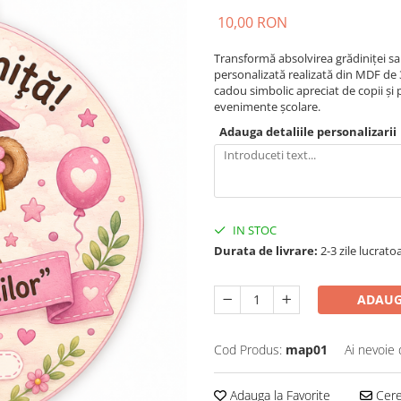
10,00 RON
Transformă absolvirea grădiniței sa
personalizată realizată din MDF de 
cadou simbolic apreciat de copii și pă
evenimente școlare.
Adauga detaliile personalizarii
IN STOC
Durata de livrare:
2-3 zile lucrato
ADAUG
Cod Produs:
map01
Ai nevoie 
Adauga la Favorite
Cere 