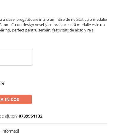
u a clasei pregătitoare într-o amintire de neuitat cu o medalie
3 mm. Cu un design vesel și colorat, această medalie este un
rinți, perfect pentru serbări, festivități de absolvire și
are
A IN COS
de ajutor?
0739951132
informatii