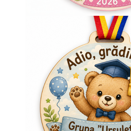
Brelocuri
Brelocuri din Inox
Brelocuri de Lemn
Bratari
Cercei din lemn
Accesorii de Bucatarie
Personalizate
Tocatoare Personalizate
Suporturi de Pahare
Manusi Personalizate
Ustensile de bucatarie
Accesorii pentru Bauturi
Personalizate
Termosuri Personalizate
Desfacatoare si Tirbusoane
Shaker, Plosca