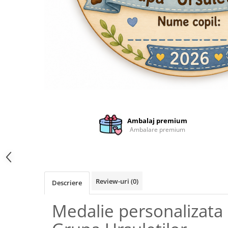
Cutii si Accesorii pentru Vin
Personalizate
Vinuri Personalizate
Accesorii de Birou
Pixuri Personalizate
Mousepad-uri
Globuri de Birou
Agende A5
Agende A6
Ambalaj premium
Planner / Jurnal
Ambalare premium
Articole pentru Casa Personalizate
Ceasuri Personalizate
Calendare Personalizate
Review-uri
(0)
Tablouri Personalizate
Descriere
Rame Foto
Medalie personalizata
Pusculite Personalizate
Brichete Personalizate