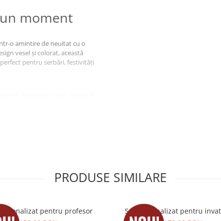
u un moment
ntr-o amintire de neuitat cu o
ign vesel și colorat, această
perfect pentru serbări, festivități
olvirii, grupa sau clasa, mesajul
de modele potrivite pentru grupe
i, Pisicuțele, Steluțele și multe
PRODUSE SIMILARE
ire
personalizat pentru profesor
Set personalizat pentru inva