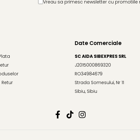
Vreau sa primesc newsletter cu promotiile 
Date Comerciale
Plata
SC AIDA SIBEXPRES SRL
Retur
J2015000869320
oduselor
RO34984679
 Retur
Strada Somesului, Nr 11
Sibiu, Sibiu