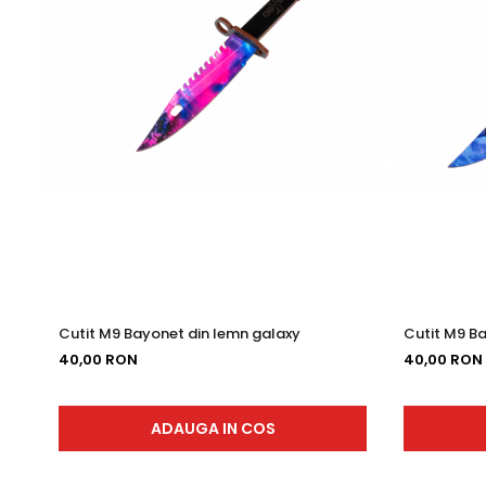
Brichete Personalizate
Orare Personalizate
Magneti Personalizati
Produse personalizate HORECA
Jucarii din lemn
Karambite
Bayonete
Shadow daggers
Sabii si arme din lemn
Cutit M9 Bayonet din lemn galaxy
Cutit M9 B
40,00 RON
40,00 RON
ADAUGA IN COS