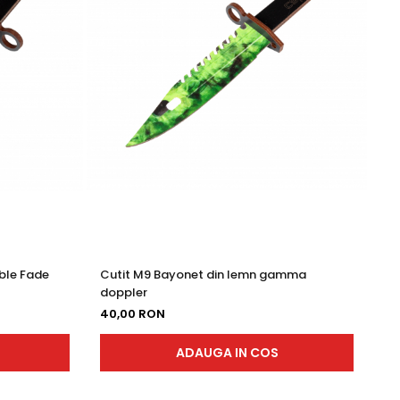
ble Fade
Cutit M9 Bayonet din lemn gamma
Cu
doppler
de
40,00 RON
40
ADAUGA IN COS