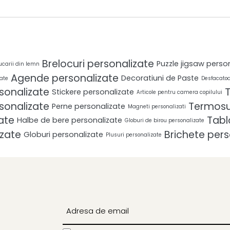
Brelocuri personalizate
Puzzle jigsaw perso
ucarii din lemn
Agende personalizate
Decoratiuni de Paste
ate
Desfacatoa
rsonalizate
T
Stickere personalizate
Articole pentru camera copilului
rsonalizate
Termosur
Perne personalizate
Magneti personalizati
ate
Tabl
Halbe de bere personalizate
Globuri de birou personalizate
izate
Brichete pers
Globuri personalizate
Plusuri personalizate