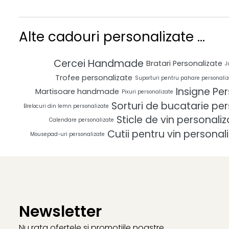
Alte cadouri personalizate ...
Cercei Handmade
Bratari Personalizate
J
Trofee personalizate
Suporturi pentru pahare personaliz
Insigne Pe
Martisoare handmade
Pixuri personalizate
Sorturi de bucatarie pe
Brelocuri din lemn personalizate
Sticle de vin personaliz
Calendare personalizate
Cutii pentru vin personal
Mousepad-uri personalizate
Newsletter
Nu rata ofertele si promotiile noastre