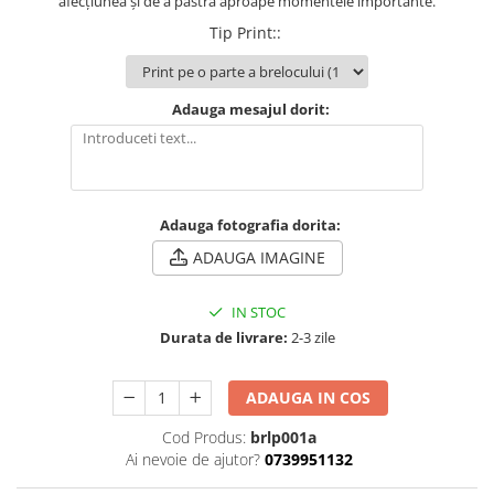
afecțiunea și de a păstra aproape momentele importante.
Tip Print:
:
Brelocuri
Brelocuri din Inox
Brelocuri de Lemn
Adauga mesajul dorit:
Bratari
Cercei din lemn
Accesorii de Bucatarie
Personalizate
Adauga fotografia dorita:
Tocatoare Personalizate
ADAUGA IMAGINE
Suporturi de Pahare
Manusi Personalizate
IN STOC
Ustensile de bucatarie
Durata de livrare:
2-3 zile
Accesorii pentru Bauturi
Personalizate
ADAUGA IN COS
Termosuri Personalizate
Cod Produs:
brlp001a
Desfacatoare si Tirbusoane
Ai nevoie de ajutor?
0739951132
Shaker, Plosca