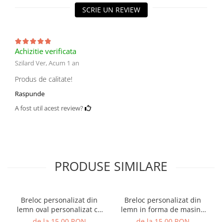
Orare Personalizate
SCRIE UN REVIEW
Magneti Personalizati
Produse personalizate HORECA
Jucarii din lemn
Achizitie verificata
Szilard Ver,
Acum 1 an
Karambite
Bayonete
Produs de calitate!
Shadow daggers
Raspunde
Sabii si arme din lemn
A fost util acest review?
PRODUSE SIMILARE
Breloc personalizat din
Breloc personalizat din
lemn oval personalizat cu
lemn in forma de masina
mesaj, 5x3 cm
personalizat cu mesaj,
de la 15,00 RON
de la 15,00 RON