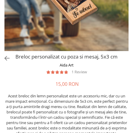
Cadouri absolvire
Decoratiuni Paste
Insigne / Brose
Agende Personalizate
Agende A5
Agende A6
Planner / Jurnal
Print personalizat
Breloc personalizat cu poza si mesaj, 5x3 cm
Felicitari personalizate
Aida Art
Invitatii personalizate
1 Review
Printare poze
15,00 RON
Martisoare
Semne de Carte
Acest breloc din lemn personalizat este un accesoriu mic, dar cu un
mare impact emoțional. Cu dimensiuni de 5x3 cm, este perfect pentru
Articole pentru copii
a-ți purta amintirile dragi mereu cu tine. Realizat din lemn de calitate,
brelocul poate fi personalizat cu o fotografie și un mesaj ales de tine,
Puzzle
transformându-l într-un cadou special și semnificativ. Fie că este
pentru tine sau pentru a fi oferit ca un cadou personalizat prietenilor
Stickere
sau familiei, acest breloc este o modalitate minunată de a-ți exprima
Trofee