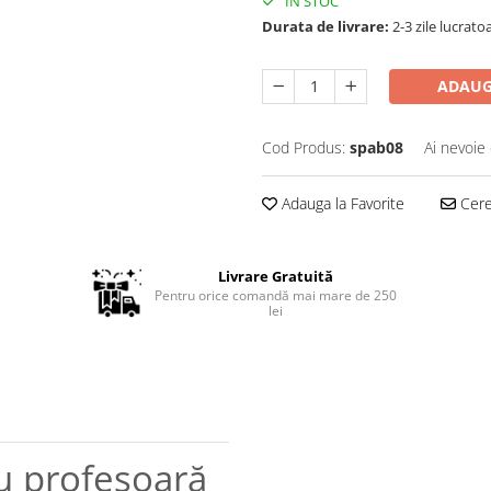
IN STOC
Durata de livrare:
2-3 zile lucrato
ADAUG
Cod Produs:
spab08
Ai nevoie 
Adauga la Favorite
Cere 
Livrare Gratuită
Pentru orice comandă mai mare de 250
lei
ru profesoară