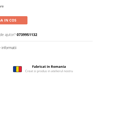
are
A IN COS
de ajutor?
0739951132
informatii
Fabricat in Romania
Creat si produs in atelierul nostru