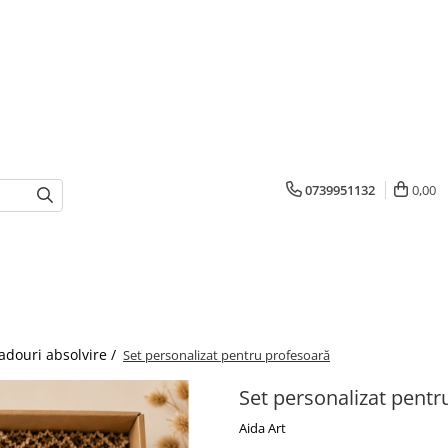
0739951132
0,00
adouri absolvire /
Set personalizat pentru profesoară
Set personalizat pentr
Aida Art