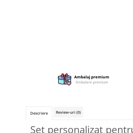
Brelocuri
Brelocuri din Inox
Brelocuri de Lemn
Bratari
Cercei din lemn
Accesorii de Bucatarie
Personalizate
Tocatoare Personalizate
Suporturi de Pahare
Ambalaj premium
Ambalare premium
Manusi Personalizate
Ustensile de bucatarie
Accesorii pentru Bauturi
Personalizate
Review-uri
(0)
Termosuri Personalizate
Descriere
Desfacatoare si Tirbusoane
Set personalizat pent
Shaker, Plosca