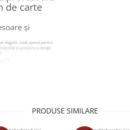
n de carte
soare și
t elegant, creat special pentru
se utile și accesorii cu design
l.
at?
tru un cadou
re, clasă sau Promoția 2026.
PRODUSE SIMILARE
ială pentru profesoare,
de an școlar