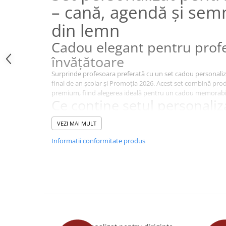
Cutii si Accesorii pentru Vin
– cană, agendă și sem
Personalizate
din lemn
Vinuri Personalizate
Cadou elegant pentru profe
Accesorii de Birou
învățătoare
Pixuri Personalizate
Mousepad-uri
Surprinde profesoara preferată cu un set cadou personaliza
final de an școlar și Promoția 2026. Acest set combină produ
Globuri de Birou
premium, fiind alegerea ideală pentru un cadou memorabi
Agende A5
Ce conține setul personaliz
Agende A6
Cană ceramică personalizată 300 ml
VEZI MAI MULT
Planner / Jurnal
Agendă A5 cu coperți din lemn
Semn de carte din lemn personalizat
Articole pentru Casa Personalizate
Informatii conformitate produs
Cutie craft premium cu sticker personalizat
Personalizare specială pen
Ceasuri Personalizate
Calendare Personalizate
unic
Tablouri Personalizate
Produsele pot fi personalizate cu nume, mesaj de mulțumi
Rame Foto
Designul elegant transformă acest set într-o amintire spec
învățătoare și cadre didactice.
Pusculite Personalizate
Cadou ideal pentru sfârșit 
Brichete Personalizate