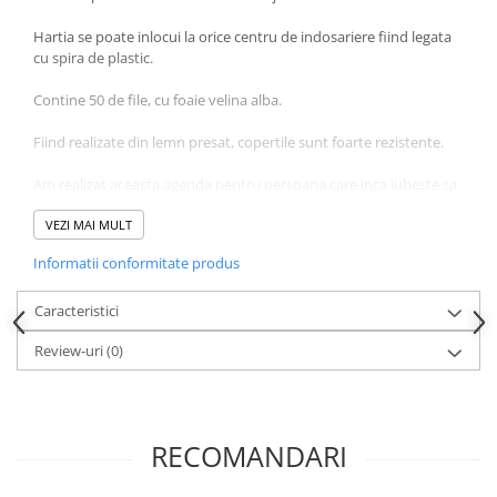
Cutii si Accesorii pentru Vin
Personalizate
Hartia se poate inlocui la orice centru de indosariere fiind legata
cu spira de plastic.
Vinuri Personalizate
Accesorii de Birou
Contine 50 de file, cu foaie velina alba.
Pixuri Personalizate
Fiind realizate din lemn presat, copertile sunt foarte rezistente.
Mousepad-uri
Am realizat aceasta agenda pentru persoana care inca iubeste sa
Globuri de Birou
scrie si sa-si deseneze gandurile pe o foaie de hartie.
Agende A5
VEZI MAI MULT
Agende A6
Informatii conformitate produs
Planner / Jurnal
Articole pentru Casa Personalizate
Caracteristici
Ceasuri Personalizate
Review-uri
(0)
Calendare Personalizate
Tablouri Personalizate
Rame Foto
RECOMANDARI
Pusculite Personalizate
Brichete Personalizate