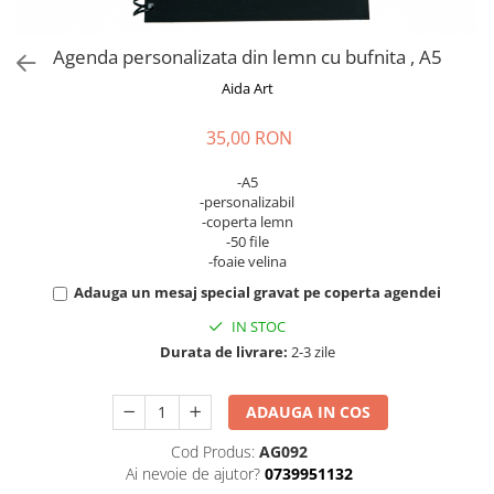
Cadouri absolvire
Decoratiuni Paste
Insigne / Brose
Agenda personalizata din lemn cu bufnita , A5
Agende Personalizate
Aida Art
Agende A5
35,00 RON
Agende A6
Planner / Jurnal
-A5
-personalizabil
Print personalizat
-coperta lemn
Felicitari personalizate
-50 file
-foaie velina
Invitatii personalizate
Adauga un mesaj special gravat pe coperta agendei
Printare poze
Martisoare
IN STOC
Durata de livrare:
2-3 zile
Semne de Carte
Articole pentru copii
ADAUGA IN COS
Puzzle
Cod Produs:
AG092
Stickere
Ai nevoie de ajutor?
0739951132
Trofee