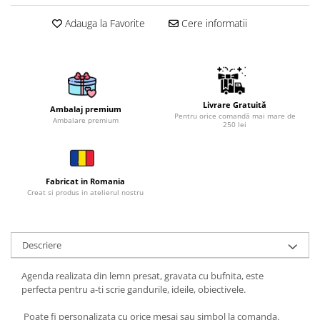
Brelocuri
Adauga la Favorite
Cere informatii
Brelocuri din Inox
Brelocuri de Lemn
Bratari
Cercei din lemn
Livrare Gratuită
Ambalaj premium
Pentru orice comandă mai mare de
Ambalare premium
Accesorii de Bucatarie
250 lei
Personalizate
Tocatoare Personalizate
Suporturi de Pahare
Fabricat in Romania
Creat si produs in atelierul nostru
Manusi Personalizate
Ustensile de bucatarie
Accesorii pentru Bauturi
Descriere
Personalizate
Termosuri Personalizate
Agenda realizata din lemn presat, gravata cu bufnita, este
perfecta pentru a-ti scrie gandurile, ideile, obiectivele.
Desfacatoare si Tirbusoane
Shaker, Plosca
Poate fi personalizata cu orice mesaj sau simbol la comanda.