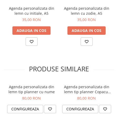
Orare Personalizate
Agenda personalizata din
Agenda personalizata din
Magneti Personalizati
lemn cu initiale, A5
lemn cu zodie, A5
Produse personalizate HORECA
35,00 RON
35,00 RON
Jucarii din lemn
ADAUGA IN COS
ADAUGA IN COS
Karambite
Bayonete
Shadow daggers
Sabii si arme din lemn
PRODUSE SIMILARE
Agenda personalizata din
Agenda personalizata din
lemn tip planner cu nume
lemn tip planner Copacul
vietii, 100 pagini
80,00 RON
80,00 RON
CONFIGUREAZA
CONFIGUREAZA