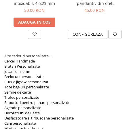
inoxidabil, 42x23 mm
pandantiv din otel
inoxidabil personalizat cu
50,00 RON
45,00 RON
poza, 9x4,2 cm
ADAUGA IN COS
CONFIGUREAZA
Alte cadouri personalizate ...
Cercei Handmade
Bratari Personalizate
Jucarii din lemn
Brelocuri personalizate
Puzzle jigsaw personalizat
Tote bag-uri personalizate
Semne de carte
Trofee personalizate
Suporturi pentru pahare personalizate
Agende personalizate
Decoratiuni de Paste
Desfacatoare si tirbusoane personalizate
Cani personalizate
Martisoare handmade