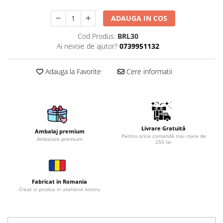
Brelocuri
ADAUGA IN COS
Brelocuri din Inox
Cod Produs:
BRL30
Brelocuri de Lemn
Ai nevoie de ajutor?
0739951132
Bratari
Adauga la Favorite
Cere informatii
Cercei din lemn
Accesorii de Bucatarie
Personalizate
Tocatoare Personalizate
Suporturi de Pahare
Livrare Gratuită
Ambalaj premium
Pentru orice comandă mai mare de
Manusi Personalizate
Ambalare premium
250 lei
Ustensile de bucatarie
Accesorii pentru Bauturi
Personalizate
Fabricat in Romania
Termosuri Personalizate
Creat si produs in atelierul nostru
Desfacatoare si Tirbusoane
Shaker, Plosca