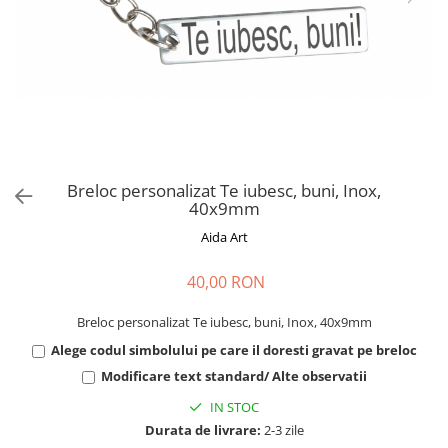
Cadouri absolvire
Decoratiuni Paste
Insigne / Brose
Agende Personalizate
Agende A5
Agende A6
Planner / Jurnal
Print personalizat
Breloc personalizat Te iubesc, buni, Inox,
40x9mm
Felicitari personalizate
Aida Art
Invitatii personalizate
Printare poze
40,00 RON
Martisoare
Breloc personalizat Te iubesc, buni, Inox, 40x9mm
Semne de Carte
Alege codul simbolului pe care il doresti gravat pe breloc
Articole pentru copii
Modificare text standard/ Alte observatii
Puzzle
IN STOC
Stickere
Durata de livrare:
2-3 zile
Trofee