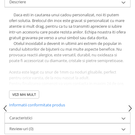
Descriere
Cutii si Accesorii pentru Vin
Personalizate
Daca esti in cautarea unui cadou personalizat, noi iti putem
Vinuri Personalizate
oferi solutia. Brelocul din inox este gravat si personalizat cu mare
atentie si mult drag, pentru ca tu sa transmiti apreciere si iubire
Accesorii de Birou
intr-un accesoriu care poate rezista anilor. Echipa noastra iti ofera
Pixuri Personalizate
gratuit gravarea pe verso a unui simbol sau data dorita.
Otelul inoxidabil a devenit in ultimii ani extrem de popular in
Mousepad-uri
randul iubitorilor de bijuterii cu mai multe aspecte benefice. Nu
Globuri de Birou
provoaca reactii alergice, este versatil, durabil,
nu oxideaza si
Agende A5
poate fi accesorizat cu diamante, cristale si pietre semipretioase.
Agende A6
Acesta este legat cu snur de 1mm cu noduri glisabile, perfect
Planner / Jurnal
pentru orice varsta, de la nou nascut la adult.
Articole pentru Casa Personalizate
Pentru finalizarea comenzii va vom contacta in maxim 24 de ore,
in vederea clarificarii detaliilor despre bijuteria dorita.
Ceasuri Personalizate
Bratara ta personalizata va fi livrata intr-un ambalaj elegant, gata
VEZI MAI MULT
Calendare Personalizate
de a fi oferit persoanei dragi.
Informatii conformitate produs
*** Pozele produselor au caracter orientativ, poate varia atat
Tablouri Personalizate
nuanta snurului cat si luciul banutului.
Rame Foto
Caracteristici
Pusculite Personalizate
Review-uri
(0)
Brichete Personalizate