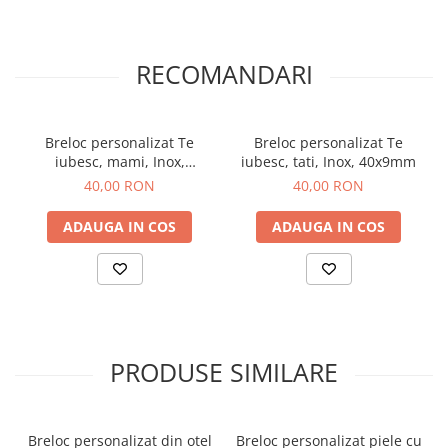
Orare Personalizate
Magneti Personalizati
Produse personalizate HORECA
RECOMANDARI
Jucarii din lemn
Karambite
Breloc personalizat Te
Breloc personalizat Te
Bayonete
iubesc, mami, Inox,
iubesc, tati, Inox, 40x9mm
Shadow daggers
40x9mm
40,00 RON
40,00 RON
Sabii si arme din lemn
ADAUGA IN COS
ADAUGA IN COS
PRODUSE SIMILARE
Breloc personalizat din otel
Breloc personalizat piele cu