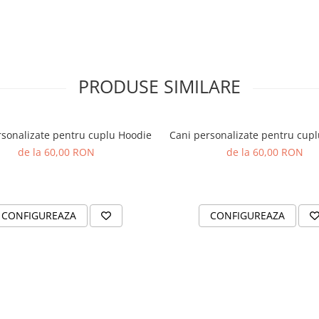
de apreciere.
al cu un Cadou
e o amintire de neuitat. Cu
t, este modul perfect de a arata
PRODUSE SIMILARE
n zambet pe fata celor dragi.
rsonalizate pentru cuplu Hoodie
Cani personalizate pentru cup
de la 60,00 RON
de la 60,00 RON
CONFIGUREAZA
CONFIGUREAZA