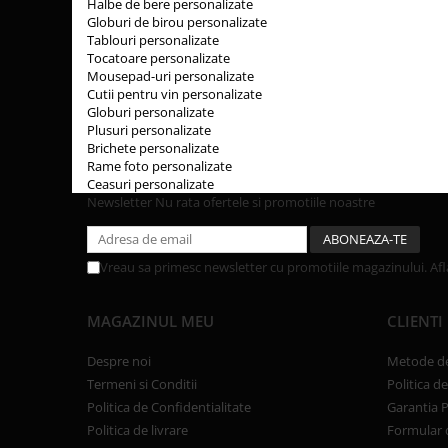
Halbe de bere personalizate
Globuri de birou personalizate
Tablouri personalizate
Tocatoare personalizate
Mousepad-uri personalizate
Cutii pentru vin personalizate
Globuri personalizate
Plusuri personalizate
Brichete personalizate
Rame foto personalizate
Ceasuri personalizate
Newsletter
Nu rata ofertele si promotiile noastre
Vreau sa primesc newsletter cu promotiile magazinului. Af
MAGAZINUL MEU
CLIENTI
Despre noi
Metode de
Termeni si Conditii
Politica d
Politica de Confidentialitate
Garantia 
Politica de livrare
Formular 