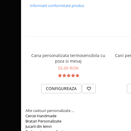
Orare Personalizate
de la Craciun la aniversari sau pur si simplu ca un gest 
Informatii conformitate produs
Surprinde pe Cineva Speci
Magneti Personalizati
Unic
Produse personalizate HORECA
Alege cana personalizata de la AidaArt si fa din orice ocazi
Jucarii din lemn
posibilitatea de a adauga un mesaj amuzant sau emotionan
Karambite
cat de mult iti pasa. Comanda acum si lasa-ne sa aducem u
Bayonete
Shadow daggers
Cana personalizata termosensibila cu
Cani pe
Sabii si arme din lemn
poza si mesaj
55,00 RON
CONFIGUREAZA
Alte cadouri personalizate ...
Cercei Handmade
Bratari Personalizate
Jucarii din lemn