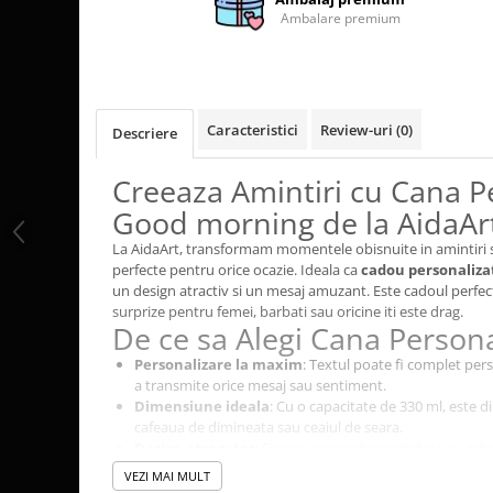
Cutii si Accesorii pentru Vin
Ambalare premium
Personalizate
Vinuri Personalizate
Accesorii de Birou
Caracteristici
Review-uri
(0)
Pixuri Personalizate
Descriere
Mousepad-uri
Creeaza Amintiri cu Cana P
Globuri de Birou
Good morning de la AidaAr
Agende A5
Agende A6
La AidaArt, transformam momentele obisnuite in amintiri 
perfecte pentru orice ocazie. Ideala ca
cadou personaliza
Planner / Jurnal
un design atractiv si un mesaj amuzant. Este cadoul perfe
Articole pentru Casa Personalizate
surprize pentru femei, barbati sau oricine iti este drag.
De ce sa Alegi Cana Persona
Ceasuri Personalizate
Personalizare la maxim
: Textul poate fi complet pers
Calendare Personalizate
a transmite orice mesaj sau sentiment.
Tablouri Personalizate
Dimensiune ideala
: Cu o capacitate de 330 ml, este 
Rame Foto
cafeaua de dimineata sau ceaiul de seara.
Design atragator
: Fiecare cana este proiectata cu gri
Pusculite Personalizate
indeplineste un scop practic, dar este si o piesa de de
VEZI MAI MULT
Brichete Personalizate
Universalitate
: Excelenta ca
cadou personalizat
pent