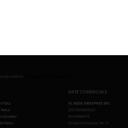
la mai multe in
Politica de Confidentialitate
DATE COMERCIALE
 Plata
SC AIDA SIBEXPRES SRL
e Retur
J2015000869320
Produselor
RO34984679
de Retur
Strada Somesului, Nr 11