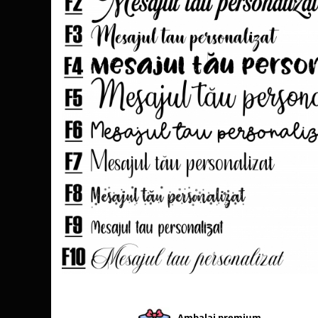
Brelocuri
Brelocuri din Inox
Brelocuri de Lemn
Bratari
Cercei din lemn
Accesorii de Bucatarie
Personalizate
Tocatoare Personalizate
Suporturi de Pahare
Manusi Personalizate
Ustensile de bucatarie
Accesorii pentru Bauturi
Personalizate
Termosuri Personalizate
Desfacatoare si Tirbusoane
Shaker, Plosca
Ambalaj premium