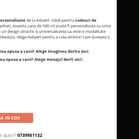
personalizate
de la AidaArt. Ideal pentru
cadouri de
barbati, aceasta cana de 330 ml poate fi personalizata cu orice
 design atractiv si universalitatea sa, este o modalitate
mbeasca. Alege AidaArt pentru a crea amintiri care dureaza o
ea opusa a canii! Alege imaginea dorita aici:
a opusa a canii! Alege mesajul dorit aici:
A IN COS
e ajutor?
0739951132