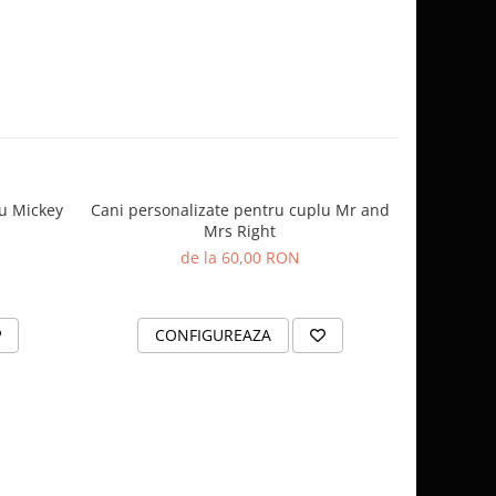
lu Mickey
Cani personalizate pentru cuplu Mr and
Cani perso
Mrs Right
de la 60,00 RON
CONFIGUREAZA
C