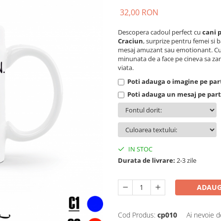
32,00 RON
Descopera cadoul perfect cu
cani 
Craciun
, surprize pentru femei si 
mesaj amuzant sau emotionant. Cu un
minunata de a face pe cineva sa za
viata.
Poti adauga o imagine pe part
Poti adauga un mesaj pe parte
IN STOC
Durata de livrare:
2-3 zile
ADAUG
Cod Produs:
cp010
Ai nevoie d