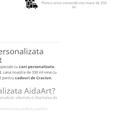
Pentru orice comandă mai mare de 250
lei
ersonalizata
t
speciale cu
cani personalizate
,
t
, cana noastra de 330 ml vine cu
ct pentru
cadouri de Craciun
,
lizata AidaArt?
onalizat, oferindu-ti libertatea de
dimensiunea perfecta pentru
ja pentru a asigura ca nu doar ca
cor minunata.
ru femei, barbati si orice ocazie,