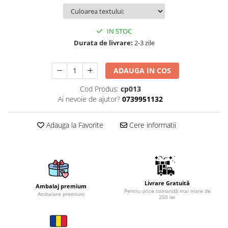
Brelocuri
IN STOC
Brelocuri din Inox
Durata de livrare:
2-3 zile
Brelocuri de Lemn
Bratari
ADAUGA IN COS
Cercei din lemn
Cod Produs:
cp013
Accesorii de Bucatarie
Ai nevoie de ajutor?
0739951132
Personalizate
Tocatoare Personalizate
Adauga la Favorite
Cere informatii
Suporturi de Pahare
Manusi Personalizate
Ustensile de bucatarie
Accesorii pentru Bauturi
Personalizate
Livrare Gratuită
Ambalaj premium
Pentru orice comandă mai mare de
Termosuri Personalizate
Ambalare premium
250 lei
Desfacatoare si Tirbusoane
Shaker, Plosca