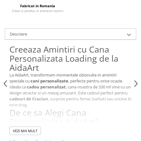
Cutii si Accesorii pentru Vin
Fabricat in Romania
Personalizate
Creat si produs in atelierul nostru
Vinuri Personalizate
Accesorii de Birou
Descriere
Pixuri Personalizate
Mousepad-uri
Creeaza Amintiri cu Cana
Globuri de Birou
Personalizata Loading de la
Agende A5
AidaArt
Agende A6
La AidaArt, transformam momentele obisnuite in amintiri
Planner / Jurnal
speciale cu
cani personalizate
, perfecte pentru orice ocazie.
Articole pentru Casa Personalizate
Ideala ca
cadou personalizat
, cana noastra de 330 ml vine cu un
design atractiv si un mesaj amuzant. Este cadoul perfect pentru
Ceasuri Personalizate
cadouri de Craciun
, surprize pentru femei, barbati sau oricine iti
Calendare Personalizate
este drag.
De ce sa Alegi Cana
Tablouri Personalizate
Personalizata AidaArt?
Rame Foto
Personalizare la maxim
: Textul poate fi complet
Pusculite Personalizate
VEZI MAI MULT
personalizat, oferindu-ti libertatea de a transmite orice mesaj
Brichete Personalizate
sau sentiment.