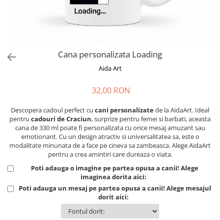
Cadouri absolvire
Decoratiuni Paste
Insigne / Brose
Agende Personalizate
Agende A5
Cana personalizata Loading
Agende A6
Aida Art
Planner / Jurnal
32,00 RON
Print personalizat
Felicitari personalizate
Descopera cadoul perfect cu
cani personalizate
de la AidaArt. Ideal
Invitatii personalizate
pentru
cadouri de Craciun
, surprize pentru femei si barbati, aceasta
cana de 330 ml poate fi personalizata cu orice mesaj amuzant sau
Printare poze
emotionant. Cu un design atractiv si universalitatea sa, este o
Martisoare
modalitate minunata de a face pe cineva sa zambeasca. Alege AidaArt
pentru a crea amintiri care dureaza o viata.
Semne de Carte
Poti adauga o imagine pe partea opusa a canii! Alege
Articole pentru copii
imaginea dorita aici:
Poti adauga un mesaj pe partea opusa a canii! Alege mesajul
Puzzle
dorit aici:
Stickere
Trofee