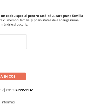
 un cadou special pentru tatăl tău, care pune familia
ză cu membrii familiei și posibilitatea de a adăuga nume,
mândrie și bucurie.
A IN COS
e ajutor?
0739951132
informatii