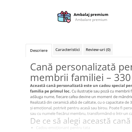
Brelocuri
Ambalaj premium
Brelocuri din Inox
Ambalare premium
Brelocuri de Lemn
Bratari
Cercei din lemn
Caracteristici
Review-uri
(0)
Descriere
Accesorii de Bucatarie
Personalizate
Cană personalizată pen
Tocatoare Personalizate
membrii familiei – 330
Suporturi de Pahare
Manusi Personalizate
Această cană personalizată este un cadou special pen
Ustensile de bucatarie
familia pe primul loc.
Cu ilustrație sau poză cu membrii fa
adăuga nume, fiecare cafea devine un moment de mândrie 
Accesorii pentru Bauturi
Realizată din ceramică albă de calitate, cu o capacitate de 
Personalizate
și emoțional, potrivit pentru acasă sau birou. Poate fi pers
Termosuri Personalizate
sau cu numele fiecărui membru, transformând-o într-un c
De ce să alegi această cană
Desfacatoare si Tirbusoane
Shaker, Plosca
Cadou emoționant pentru tata