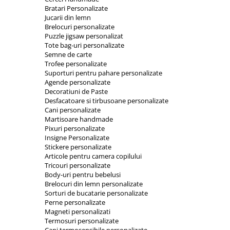
Orare Personalizate
Bratari Personalizate
Jucarii din lemn
Magneti Personalizati
Brelocuri personalizate
Produse personalizate HORECA
Puzzle jigsaw personalizat
Tote bag-uri personalizate
Jucarii din lemn
Semne de carte
Trofee personalizate
Karambite
Suporturi pentru pahare personalizate
Bayonete
Agende personalizate
Decoratiuni de Paste
Shadow daggers
Desfacatoare si tirbusoane personalizate
Sabii si arme din lemn
Cani personalizate
Martisoare handmade
Pixuri personalizate
Insigne Personalizate
Stickere personalizate
Articole pentru camera copilului
Tricouri personalizate
Body-uri pentru bebelusi
Brelocuri din lemn personalizate
Sorturi de bucatarie personalizate
Perne personalizate
Magneti personalizati
Termosuri personalizate