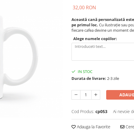
32,00 RON
Această cană personalizată este
pe primul loc.
Cu ilustrație sau po
fiecare cafea devine un moment de 
Alege numele copiilor:
IN STOC
Durata de livrare:
2-3 zile
ADAUG
Cod Produs:
cp053
Ai nevoie d
Adauga la Favorite
Cere 