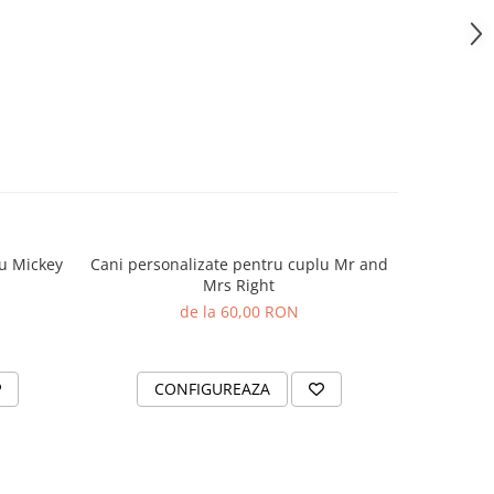
lu Mickey
Cani personalizate pentru cuplu Mr and
Cani perso
Mrs Right
de la 60,00 RON
CONFIGUREAZA
C