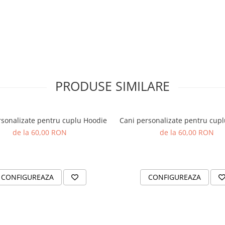
familiei
t
PRODUSE SIMILARE
rsonalizate pentru cuplu Hoodie
Cani personalizate pentru cup
de la 60,00 RON
de la 60,00 RON
ă un cadou care îl va emoționa pe
CONFIGUREAZA
CONFIGUREAZA