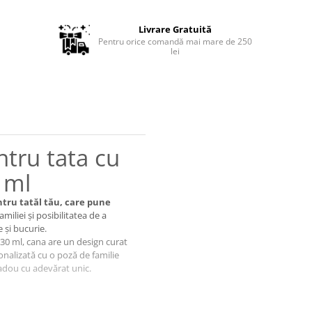
Livrare Gratuită
Pentru orice comandă mai mare de 250
lei
tru tata cu
 ml
tru tatăl tău, care pune
miliei și posibilitatea de a
și bucurie.
330 ml, cana are un design curat
onalizată cu o poză de familie
adou cu adevărat unic.