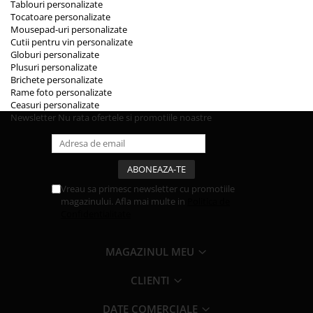
Tablouri personalizate
Tocatoare personalizate
Mousepad-uri personalizate
Cutii pentru vin personalizate
Globuri personalizate
Plusuri personalizate
Brichete personalizate
Rame foto personalizate
Ceasuri personalizate
Newsletter
Nu rata ofertele si promotiile noastre
Vreau sa primesc newsletter cu promotiile
magazinului. Afla mai multe in
Politica de
Confidentialitate
MAGAZINUL MEU
CLIENTI
DATE COMERCIALE