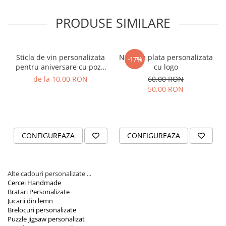
Orare Personalizate
PRODUSE SIMILARE
Magneti Personalizati
Produse personalizate HORECA
Jucarii din lemn
Sticla de vin personalizata
Nota de plata personalizata
-17%
Karambite
pentru aniversare cu poza
cu logo
si text 750ml
Bayonete
de la 10,00 RON
60,00 RON
50,00 RON
Shadow daggers
Sabii si arme din lemn
CONFIGUREAZA
CONFIGUREAZA
Alte cadouri personalizate ...
Cercei Handmade
Bratari Personalizate
Jucarii din lemn
Brelocuri personalizate
Puzzle jigsaw personalizat