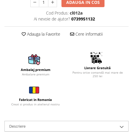
ADAUGA IN COS
Brelocuri
Cod Produs:
cl012a
Brelocuri din Inox
Ai nevoie de ajutor?
0739951132
Brelocuri de Lemn
Bratari
Adauga la Favorite
Cere informatii
Cercei din lemn
Accesorii de Bucatarie
Personalizate
Tocatoare Personalizate
Livrare Gratuită
Ambalaj premium
Pentru orice comandă mai mare de
Ambalare premium
Suporturi de Pahare
250 lei
Manusi Personalizate
Ustensile de bucatarie
Accesorii pentru Bauturi
Fabricat in Romania
Personalizate
Creat si produs in atelierul nostru
Termosuri Personalizate
Desfacatoare si Tirbusoane
Descriere
Shaker, Plosca