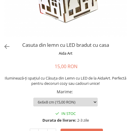
Cadouri absolvire
Decoratiuni Paste
Insigne / Brose
Agende Personalizate
Agende A5
Agende A6
Casuta din lemn cu LED bradut cu casa
Planner / Jurnal
Aida Art
Print personalizat
Felicitari personalizate
15,00 RON
Invitatii personalizate
Printare poze
Iluminează-ți spațiul cu Căsuța din Lemn cu LED de la AidaArt. Perfectă
pentru decoruri cozy sau cadouri unice!
Martisoare
Marime
:
Semne de Carte
Articole pentru copii
Puzzle
IN STOC
Durata de livrare:
2-3 zile
Stickere
Trofee