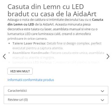
Cutii si Accesorii pentru Vin
Casuta din Lemn cu LED
Personalizate
bradut cu casa de la AidaArt
Vinuri Personalizate
Adauga o nota de caldura si intimitate decorului tau cu o
Casuta
Accesorii de Birou
din Lemn cu LED
de la AidaArt. Aceasta minunata piesa
decorativa este taiata cu laser, asamblata manual si vine cu o
Pixuri Personalizate
lumanarica LED care lumineaza cald, creand o atmosfera
Mousepad-uri
primitoare in orice camera.
Globuri de Birou
Taiere Laser Precisa:
Detalii fine si design complex, perfect
executat pentru a captura atentia.
Agende A5
Asamblare Handmade:
Fiecare casuta este unica, asamblata
Agende A6
manual cu atentie si ingrijire.
Lumanarica LED Inclusa:
Lumineaza cald pentru a crea o
Planner / Jurnal
atmosfera linistita si relaxanta.
Articole pentru Casa Personalizate
VEZI MAI MULT
Dimensiune Compacta:
Perfecta pentru orice spatiu,
masurand aproximativ 8x8x8 cm.
Ceasuri Personalizate
Informatii conformitate produs
Perfecta ca un cadou special sau ca un element decorativ in casa
Calendare Personalizate
ta, casuta din lemn cu LED de la AidaArt transforma orice
Tablouri Personalizate
Caracteristici
incapere, aducand lumina si caldura. Este ideala pentru serile
cozy sau ca decor festiv in perioada sarbatorilor.
Rame Foto
Review-uri
(0)
Pusculite Personalizate
Brichete Personalizate