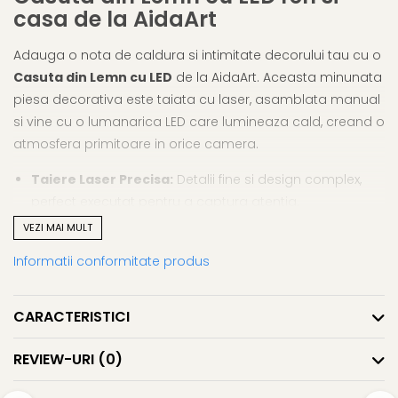
Cutii si Accesorii pentru Vin
casa de la AidaArt
Personalizate
Vinuri Personalizate
Adauga o nota de caldura si intimitate decorului tau cu o
Casuta din Lemn cu LED
de la AidaArt. Aceasta minunata
Accesorii de Birou
piesa decorativa este taiata cu laser, asamblata manual
Pixuri Personalizate
si vine cu o lumanarica LED care lumineaza cald, creand o
Mousepad-uri
atmosfera primitoare in orice camera.
Globuri de Birou
Agende A5
Taiere Laser Precisa:
Detalii fine si design complex,
Agende A6
perfect executat pentru a captura atentia.
Planner / Jurnal
Asamblare Handmade:
Fiecare casuta este unica,
VEZI MAI MULT
Articole pentru Casa
asamblata manual cu atentie si ingrijire.
Informatii conformitate produs
Personalizate
Lumanarica LED Inclusa:
Lumineaza cald pentru a
Ceasuri Personalizate
crea o atmosfera linistita si relaxanta.
Dimensiune Compacta:
Perfecta pentru orice spatiu,
Calendare Personalizate
CARACTERISTICI
masurand aproximativ 8x8x8 cm.
Tablouri Personalizate
Perfecta ca un cadou special sau ca un element
REVIEW-URI
(0)
Rame Foto
decorativ in casa ta, casuta din lemn cu LED de la AidaArt
Pusculite Personalizate