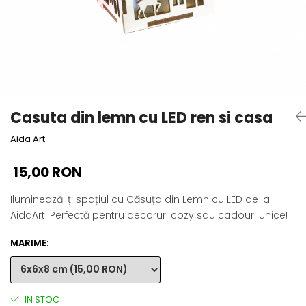
Cadouri absolvire
Decoratiuni Paste
Insigne / Brose
Agende Personalizate
Agende A5
Agende A6
Planner / Jurnal
Casuta din lemn cu LED ren si casa
Print personalizat
Aida Art
Felicitari personalizate
Invitatii personalizate
15,00 RON
Printare poze
Iluminează-ți spațiul cu Căsuța din Lemn cu LED de la
Martisoare
AidaArt. Perfectă pentru decoruri cozy sau cadouri unice!
Semne de Carte
Articole pentru copii
MARIME
:
Puzzle
Stickere
IN STOC