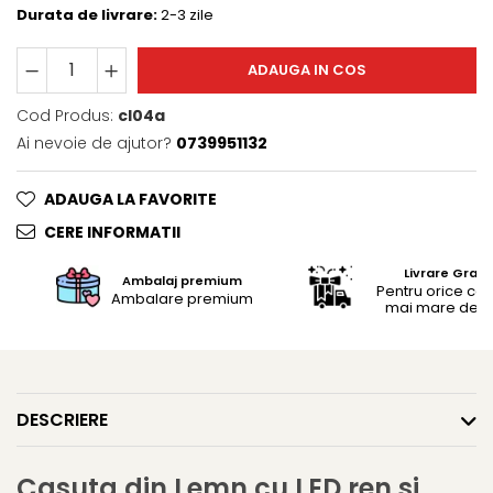
Trofee
Durata de livrare:
2-3 zile
Brelocuri
Brelocuri din Inox
ADAUGA IN COS
Brelocuri de Lemn
Cod Produs:
cl04a
Bratari
Ai nevoie de ajutor?
0739951132
Cercei din lemn
Accesorii de Bucatarie
ADAUGA LA FAVORITE
Personalizate
CERE INFORMATII
Tocatoare Personalizate
Livrare Gratu
Suporturi de Pahare
Ambalaj premium
Pentru orice c
Ambalare premium
Manusi Personalizate
mai mare de 25
Ustensile de bucatarie
Accesorii pentru Bauturi
Personalizate
DESCRIERE
Termosuri Personalizate
Desfacatoare si Tirbusoane
Shaker, Plosca
Casuta din Lemn cu LED ren si