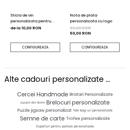
Sticla de vin
Nota de plata
personalizata pentru
personalizata cu logo
aniversare cu poza si text
de la 10,00 RON
60,00 RON
750ml
50,00 RON
CONFIGUREAZA
CONFIGUREAZA
Alte cadouri personalizate ...
Cercei Handmade
Bratari Personalizate
Brelocuri personalizate
Jucarii din lemn
Puzzle jigsaw personalizat
Tote bag-uri personalizate
Semne de carte
Trofee personalizate
Suporturi pentru pahare personalizate