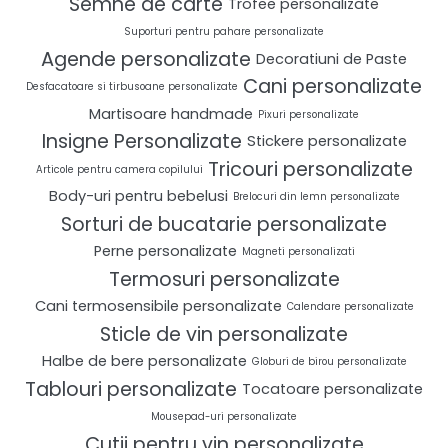
Semne de carte
Trofee personalizate
Suporturi pentru pahare personalizate
Agende personalizate
Decoratiuni de Paste
Cani personalizate
Desfacatoare si tirbusoane personalizate
Martisoare handmade
Pixuri personalizate
Insigne Personalizate
Stickere personalizate
Tricouri personalizate
Articole pentru camera copilului
Body-uri pentru bebelusi
Brelocuri din lemn personalizate
Sorturi de bucatarie personalizate
Perne personalizate
Magneti personalizati
Termosuri personalizate
Cani termosensibile personalizate
Calendare personalizate
Sticle de vin personalizate
Halbe de bere personalizate
Globuri de birou personalizate
Tablouri personalizate
Tocatoare personalizate
Mousepad-uri personalizate
Cutii pentru vin personalizate