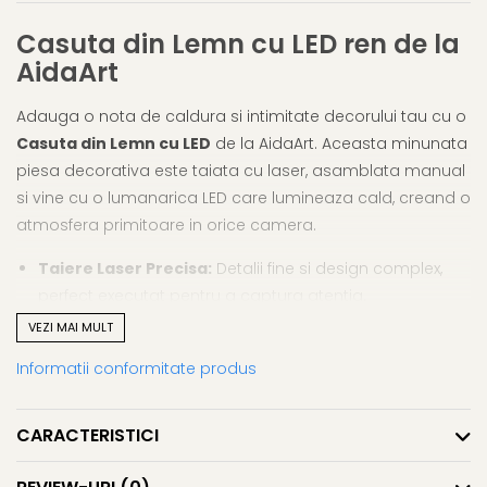
Cutii si Accesorii pentru Vin
Personalizate
Casuta din Lemn cu LED ren de la
Vinuri Personalizate
AidaArt
Accesorii de Birou
Adauga o nota de caldura si intimitate decorului tau cu o
Pixuri Personalizate
Casuta din Lemn cu LED
de la AidaArt. Aceasta minunata
Mousepad-uri
piesa decorativa este taiata cu laser, asamblata manual
Globuri de Birou
si vine cu o lumanarica LED care lumineaza cald, creand o
Agende A5
atmosfera primitoare in orice camera.
Agende A6
Taiere Laser Precisa:
Detalii fine si design complex,
Planner / Jurnal
perfect executat pentru a captura atentia.
Articole pentru Casa
Personalizate
Asamblare Handmade:
Fiecare casuta este unica,
VEZI MAI MULT
asamblata manual cu atentie si ingrijire.
Ceasuri Personalizate
Informatii conformitate produs
Lumanarica LED Inclusa:
Lumineaza cald pentru a
Calendare Personalizate
crea o atmosfera linistita si relaxanta.
Tablouri Personalizate
Dimensiune Compacta:
Perfecta pentru orice spatiu,
CARACTERISTICI
Rame Foto
masurand aproximativ 8x8x8 cm.
Pusculite Personalizate
Perfecta ca un cadou special sau ca un element