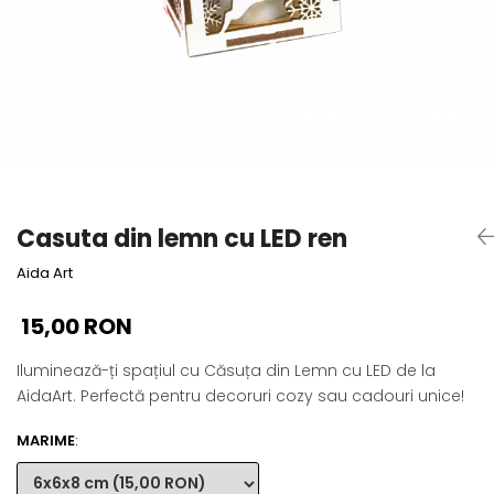
Cadouri absolvire
Decoratiuni Paste
Insigne / Brose
Agende Personalizate
Agende A5
Agende A6
Planner / Jurnal
Print personalizat
Casuta din lemn cu LED ren
Felicitari personalizate
Invitatii personalizate
Aida Art
Printare poze
15,00 RON
Martisoare
Semne de Carte
Iluminează-ți spațiul cu Căsuța din Lemn cu LED de la
Articole pentru copii
AidaArt. Perfectă pentru decoruri cozy sau cadouri unice!
Puzzle
MARIME
:
Stickere