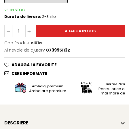
Trofee
Brelocuri
IN STOC
Durata de livrare:
2-3 zile
Brelocuri din Inox
Brelocuri de Lemn
ADAUGA IN COS
Bratari
Cercei din lemn
Cod Produs:
cl01a
Ai nevoie de ajutor?
0739951132
Accesorii de Bucatarie
Personalizate
ADAUGA LA FAVORITE
Tocatoare Personalizate
Suporturi de Pahare
CERE INFORMATII
Manusi Personalizate
Livrare Gratu
Ambalaj premium
Ustensile de bucatarie
Pentru orice c
Ambalare premium
mai mare de 25
Accesorii pentru Bauturi
Personalizate
Termosuri Personalizate
Desfacatoare si Tirbusoane
DESCRIERE
Shaker, Plosca