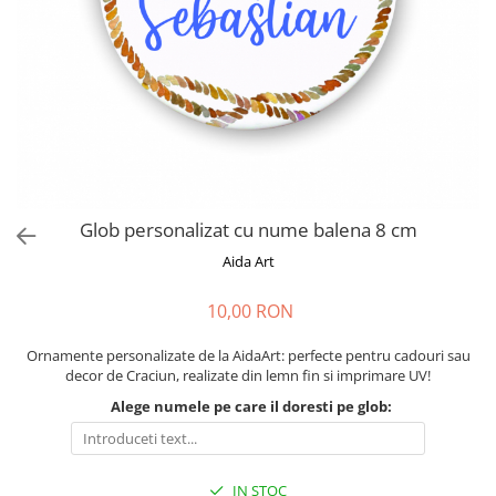
Cadouri absolvire
Decoratiuni Paste
Insigne / Brose
Agende Personalizate
Agende A5
Agende A6
Planner / Jurnal
Print personalizat
Glob personalizat cu nume balena 8 cm
Felicitari personalizate
Aida Art
Invitatii personalizate
Printare poze
10,00 RON
Martisoare
Ornamente personalizate de la AidaArt: perfecte pentru cadouri sau
Semne de Carte
decor de Craciun, realizate din lemn fin si imprimare UV!
Articole pentru copii
Alege numele pe care il doresti pe glob:
Puzzle
Stickere
IN STOC
Trofee