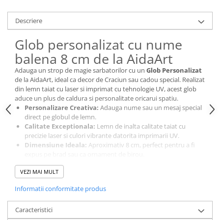
Cutii si Accesorii pentru Vin
Personalizate
Descriere
Vinuri Personalizate
Glob personalizat cu nume
Accesorii de Birou
balena 8 cm de la AidaArt
Pixuri Personalizate
Adauga un strop de magie sarbatorilor cu un
Glob Personalizat
Mousepad-uri
de la AidaArt, ideal ca decor de Craciun sau cadou special. Realizat
Globuri de Birou
din lemn taiat cu laser si imprimat cu tehnologie UV, acest glob
Agende A5
aduce un plus de caldura si personalitate oricarui spatiu.
Personalizare Creativa:
Adauga nume sau un mesaj special
Agende A6
direct pe globul de lemn.
Planner / Jurnal
Calitate Exceptionala:
Lemn de inalta calitate taiat cu
Articole pentru Casa Personalizate
precizie laser si culori vibrante datorita imprimarii UV.
Dimensiune Ideala:
Aproximativ 8 cm, perfect pentru a fi
Ceasuri Personalizate
expus pe brad sau ca ornament de birou.
Calendare Personalizate
Fiecare glob este un cadou unic, oferind o nota personala
VEZI MAI MULT
cadourilor de Craciun sau decorului tau festiv. Alege AidaArt
Tablouri Personalizate
pentru globuri personalizate care aduc spiritul sarbatorilor mai
Informatii conformitate produs
Rame Foto
aproape de cei dragi, fie ca este un cadou pentru barbati, femei
sau pur si simplu o piesa decorativa pentru casa ta.
Pusculite Personalizate
Caracteristici
Brichete Personalizate