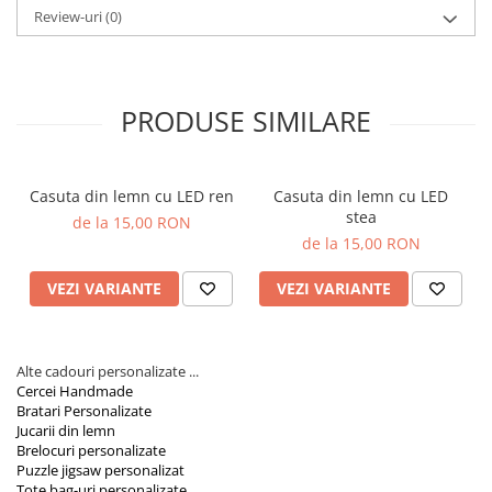
Orare Personalizate
Review-uri
(0)
Magneti Personalizati
Produse personalizate HORECA
Jucarii din lemn
PRODUSE SIMILARE
Karambite
Bayonete
Casuta din lemn cu LED ren
Casuta din lemn cu LED
Shadow daggers
stea
de la 15,00 RON
Sabii si arme din lemn
de la 15,00 RON
VEZI VARIANTE
VEZI VARIANTE
Alte cadouri personalizate ...
Cercei Handmade
Bratari Personalizate
Jucarii din lemn
Brelocuri personalizate
Puzzle jigsaw personalizat
Tote bag-uri personalizate