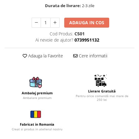
Durata de livrare:
2-3 zile
Brelocuri
Brelocuri din Inox
ADAUGA IN COS
Brelocuri de Lemn
Cod Produs:
C501
Bratari
Ai nevoie de ajutor?
0739951132
Cercei din lemn
Accesorii de Bucatarie
Adauga la Favorite
Cere informatii
Personalizate
Tocatoare Personalizate
Suporturi de Pahare
Manusi Personalizate
Livrare Gratuită
Ambalaj premium
Ustensile de bucatarie
Pentru orice comandă mai mare de
Ambalare premium
250 lei
Accesorii pentru Bauturi
Personalizate
Termosuri Personalizate
Fabricat in Romania
Desfacatoare si Tirbusoane
Creat si produs in atelierul nostru
Shaker, Plosca