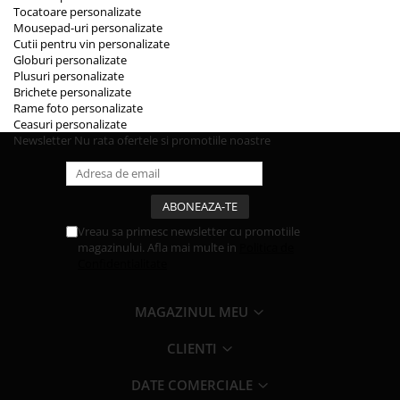
Tocatoare personalizate
Mousepad-uri personalizate
Cutii pentru vin personalizate
Globuri personalizate
Plusuri personalizate
Brichete personalizate
Rame foto personalizate
Ceasuri personalizate
Newsletter
Nu rata ofertele si promotiile noastre
Vreau sa primesc newsletter cu promotiile
magazinului. Afla mai multe in
Politica de
Confidentialitate
MAGAZINUL MEU
CLIENTI
DATE COMERCIALE