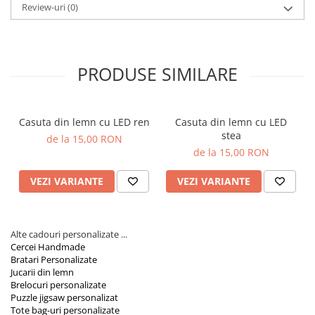
Review-uri
(0)
Orare Personalizate
Magneti Personalizati
Produse personalizate HORECA
PRODUSE SIMILARE
Jucarii din lemn
Karambite
Bayonete
Casuta din lemn cu LED ren
Casuta din lemn cu LED
Shadow daggers
stea
de la 15,00 RON
Sabii si arme din lemn
de la 15,00 RON
VEZI VARIANTE
VEZI VARIANTE
Alte cadouri personalizate ...
Cercei Handmade
Bratari Personalizate
Jucarii din lemn
Brelocuri personalizate
Puzzle jigsaw personalizat
Tote bag-uri personalizate