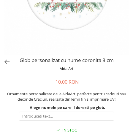
Cadouri absolvire
Decoratiuni Paste
Insigne / Brose
Agende Personalizate
Agende A5
Agende A6
Planner / Jurnal
Print personalizat
Glob personalizat cu nume coronita 8 cm
Felicitari personalizate
Aida Art
Invitatii personalizate
Printare poze
10,00 RON
Martisoare
Ornamente personalizate de la AidaArt: perfecte pentru cadouri sau
Semne de Carte
decor de Craciun, realizate din lemn fin si imprimare UV!
Articole pentru copii
Alege numele pe care il doresti pe glob.
Puzzle
Stickere
IN STOC
Trofee