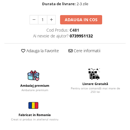
Durata de livrare:
2-3 zile
Brelocuri
Brelocuri din Inox
ADAUGA IN COS
Brelocuri de Lemn
Cod Produs:
C481
Bratari
Ai nevoie de ajutor?
0739951132
Cercei din lemn
Adauga la Favorite
Cere informatii
Accesorii de Bucatarie
Personalizate
Tocatoare Personalizate
Suporturi de Pahare
Manusi Personalizate
Livrare Gratuită
Ambalaj premium
Ustensile de bucatarie
Pentru orice comandă mai mare de
Ambalare premium
250 lei
Accesorii pentru Bauturi
Personalizate
Termosuri Personalizate
Fabricat in Romania
Desfacatoare si Tirbusoane
Creat si produs in atelierul nostru
Shaker, Plosca