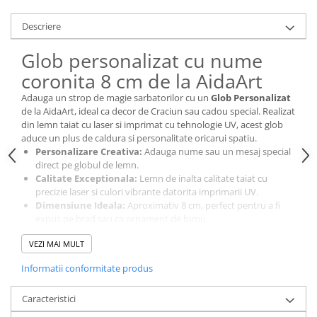
Cutii si Accesorii pentru Vin
Personalizate
Descriere
Vinuri Personalizate
Glob personalizat cu nume
Accesorii de Birou
coronita 8 cm de la AidaArt
Pixuri Personalizate
Adauga un strop de magie sarbatorilor cu un
Glob Personalizat
Mousepad-uri
de la AidaArt, ideal ca decor de Craciun sau cadou special. Realizat
Globuri de Birou
din lemn taiat cu laser si imprimat cu tehnologie UV, acest glob
aduce un plus de caldura si personalitate oricarui spatiu.
Agende A5
Personalizare Creativa:
Adauga nume sau un mesaj special
Agende A6
direct pe globul de lemn.
Planner / Jurnal
Calitate Exceptionala:
Lemn de inalta calitate taiat cu
precizie laser si culori vibrante datorita imprimarii UV.
Articole pentru Casa Personalizate
Dimensiune Ideala:
Aproximativ 8 cm, perfect pentru a fi
Ceasuri Personalizate
expus pe brad sau ca ornament de birou.
Fiecare glob este un cadou unic, oferind o nota personala
Calendare Personalizate
VEZI MAI MULT
cadourilor de Craciun sau decorului tau festiv. Alege AidaArt
Tablouri Personalizate
pentru globuri personalizate care aduc spiritul sarbatorilor mai
Informatii conformitate produs
Rame Foto
aproape de cei dragi, fie ca este un cadou pentru barbati, femei
sau pur si simplu o piesa decorativa pentru casa ta.
Pusculite Personalizate
Caracteristici
Brichete Personalizate