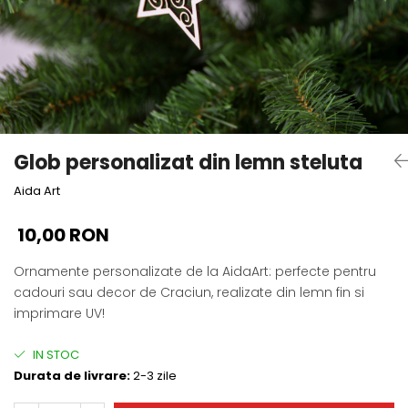
Cadouri absolvire
Decoratiuni Paste
Insigne / Brose
Agende Personalizate
Agende A5
Agende A6
Planner / Jurnal
Glob personalizat din lemn steluta
Print personalizat
Aida Art
Felicitari personalizate
Invitatii personalizate
10,00 RON
Printare poze
Martisoare
Ornamente personalizate de la AidaArt: perfecte pentru
cadouri sau decor de Craciun, realizate din lemn fin si
Semne de Carte
imprimare UV!
Articole pentru copii
Puzzle
IN STOC
Durata de livrare:
2-3 zile
Stickere