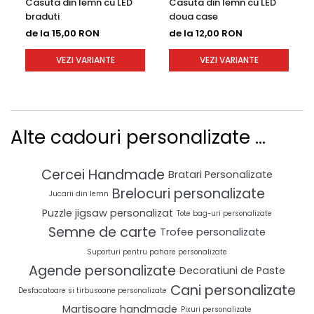
Casuta din lemn cu LED
Casuta din lemn cu LED
braduti
doua case
de la 15,00 RON
de la 12,00 RON
VEZI VARIANTE
VEZI VARIANTE
Alte cadouri personalizate ...
Cercei Handmade
Bratari Personalizate
Brelocuri personalizate
Jucarii din lemn
Puzzle jigsaw personalizat
Tote bag-uri personalizate
Semne de carte
Trofee personalizate
Suporturi pentru pahare personalizate
Agende personalizate
Decoratiuni de Paste
Cani personalizate
Desfacatoare si tirbusoane personalizate
Martisoare handmade
Pixuri personalizate