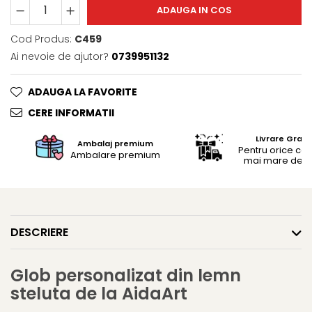
Trofee
ADAUGA IN COS
Brelocuri
Cod Produs:
C459
Brelocuri din Inox
Ai nevoie de ajutor?
0739951132
Brelocuri de Lemn
Bratari
ADAUGA LA FAVORITE
Cercei din lemn
CERE INFORMATII
Accesorii de Bucatarie
Personalizate
Livrare Gratu
Ambalaj premium
Pentru orice c
Ambalare premium
Tocatoare Personalizate
mai mare de 25
Suporturi de Pahare
Manusi Personalizate
Ustensile de bucatarie
Accesorii pentru Bauturi
DESCRIERE
Personalizate
Termosuri Personalizate
Glob personalizat din lemn
Desfacatoare si Tirbusoane
steluta de la AidaArt
Shaker, Plosca