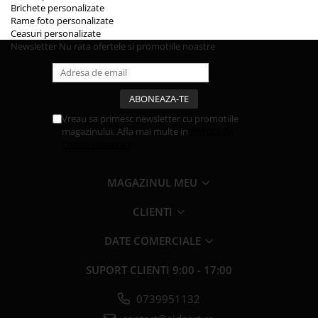
Brichete personalizate
Rame foto personalizate
Ceasuri personalizate
Newsletter
Nu rata ofertele si promotiile noastre
Vreau sa primesc newsletter cu promotiile
magazinului. Afla mai multe in
Politica de
Confidentialitate
MAGAZINUL MEU
CLIENTI
DATE COMERCIALE
SUPORT CLIENTI
9:00 - 17:00
0739951132