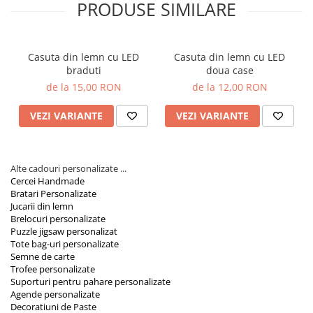
PRODUSE SIMILARE
Orare Personalizate
Magneti Personalizati
Produse personalizate HORECA
Casuta din lemn cu LED
Casuta din lemn cu LED
Jucarii din lemn
braduti
doua case
de la 15,00 RON
de la 12,00 RON
Karambite
Bayonete
VEZI VARIANTE
VEZI VARIANTE
Shadow daggers
Sabii si arme din lemn
Alte cadouri personalizate ...
Cercei Handmade
Bratari Personalizate
Jucarii din lemn
Brelocuri personalizate
Puzzle jigsaw personalizat
Tote bag-uri personalizate
Semne de carte
Trofee personalizate
Suporturi pentru pahare personalizate
Agende personalizate
Decoratiuni de Paste