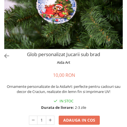
Cadouri absolvire
Decoratiuni Paste
Insigne / Brose
Agende Personalizate
Agende A5
Agende A6
Planner / Jurnal
Print personalizat
Glob personalizat Jucarii sub brad
Felicitari personalizate
Aida Art
Invitatii personalizate
10,00 RON
Printare poze
Martisoare
Ornamente personalizate de la AidaArt: perfecte pentru cadouri sau
Semne de Carte
decor de Craciun, realizate din lemn fin si imprimare UV!
Articole pentru copii
IN STOC
Durata de livrare:
2-3 zile
Puzzle
Stickere
ADAUGA IN COS
Trofee