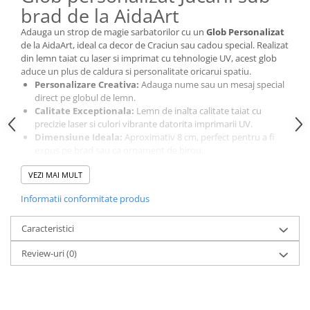
Cutii si Accesorii pentru Vin
brad de la AidaArt
Personalizate
Adauga un strop de magie sarbatorilor cu un
Glob Personalizat
Vinuri Personalizate
de la AidaArt, ideal ca decor de Craciun sau cadou special. Realizat
din lemn taiat cu laser si imprimat cu tehnologie UV, acest glob
Accesorii de Birou
aduce un plus de caldura si personalitate oricarui spatiu.
Pixuri Personalizate
Personalizare Creativa:
Adauga nume sau un mesaj special
direct pe globul de lemn.
Mousepad-uri
Calitate Exceptionala:
Lemn de inalta calitate taiat cu
Globuri de Birou
precizie laser si culori vibrante datorita imprimarii UV.
Agende A5
Dimensiune Ideala:
Aproximativ 8 cm, perfect pentru a fi
expus pe brad sau ca ornament de birou.
Agende A6
Fiecare glob este un cadou unic, oferind o nota personala
Planner / Jurnal
VEZI MAI MULT
cadourilor de Craciun sau decorului tau festiv. Alege AidaArt
pentru globuri personalizate care aduc spiritul sarbatorilor mai
Articole pentru Casa Personalizate
Informatii conformitate produs
aproape de cei dragi, fie ca este un cadou pentru barbati, femei
Ceasuri Personalizate
sau pur si simplu o piesa decorativa pentru casa ta.
Caracteristici
Calendare Personalizate
Tablouri Personalizate
Review-uri
(0)
Rame Foto
Pusculite Personalizate
Brichete Personalizate