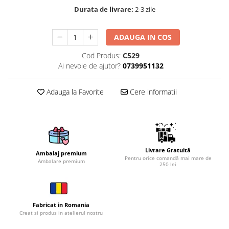
Durata de livrare:
2-3 zile
Brelocuri
Brelocuri din Inox
ADAUGA IN COS
Brelocuri de Lemn
Cod Produs:
C529
Bratari
Ai nevoie de ajutor?
0739951132
Cercei din lemn
Accesorii de Bucatarie
Adauga la Favorite
Cere informatii
Personalizate
Tocatoare Personalizate
Suporturi de Pahare
Manusi Personalizate
Livrare Gratuită
Ambalaj premium
Ustensile de bucatarie
Pentru orice comandă mai mare de
Ambalare premium
250 lei
Accesorii pentru Bauturi
Personalizate
Termosuri Personalizate
Fabricat in Romania
Desfacatoare si Tirbusoane
Creat si produs in atelierul nostru
Shaker, Plosca