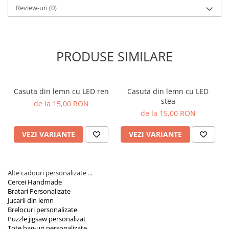
Orare Personalizate
Review-uri
(0)
Magneti Personalizati
Produse personalizate HORECA
Jucarii din lemn
PRODUSE SIMILARE
Karambite
Bayonete
Casuta din lemn cu LED ren
Casuta din lemn cu LED
Shadow daggers
stea
de la 15,00 RON
Sabii si arme din lemn
de la 15,00 RON
VEZI VARIANTE
VEZI VARIANTE
Alte cadouri personalizate ...
Cercei Handmade
Bratari Personalizate
Jucarii din lemn
Brelocuri personalizate
Puzzle jigsaw personalizat
Tote bag-uri personalizate