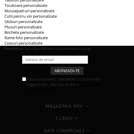
Tocatoare personalizate
Mousepad-uri personalizate
Cutii pentru vin personalizate
Globuri personalizate
Plusuri personalizate
Brichete personalizate
Rame foto personalizate
Ceasuri personalizate
Newsletter
Nu rata ofertele si promotiile noastre
Vreau sa primesc newsletter cu promotiile
magazinului. Afla mai multe in
Politica de
Confidentialitate
MAGAZINUL MEU
CLIENTI
DATE COMERCIALE