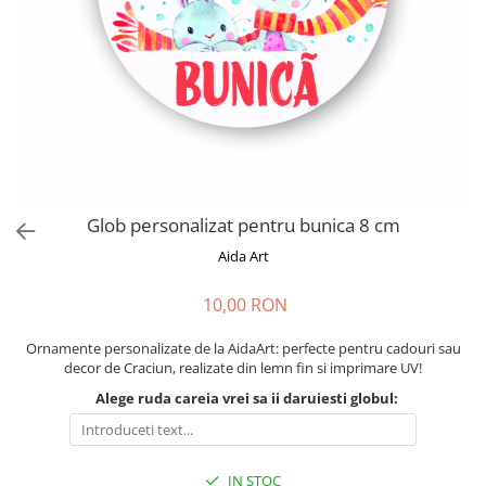
Cadouri absolvire
Decoratiuni Paste
Insigne / Brose
Agende Personalizate
Agende A5
Agende A6
Planner / Jurnal
Print personalizat
Glob personalizat pentru bunica 8 cm
Felicitari personalizate
Aida Art
Invitatii personalizate
Printare poze
10,00 RON
Martisoare
Ornamente personalizate de la AidaArt: perfecte pentru cadouri sau
Semne de Carte
decor de Craciun, realizate din lemn fin si imprimare UV!
Articole pentru copii
Alege ruda careia vrei sa ii daruiesti globul:
Puzzle
Stickere
IN STOC
Trofee