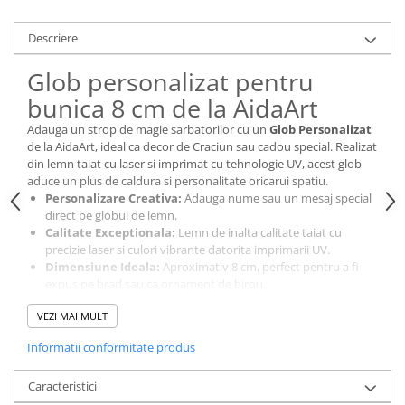
Cutii si Accesorii pentru Vin
Personalizate
Descriere
Vinuri Personalizate
Glob personalizat pentru
Accesorii de Birou
bunica 8 cm de la AidaArt
Pixuri Personalizate
Adauga un strop de magie sarbatorilor cu un
Glob Personalizat
Mousepad-uri
de la AidaArt, ideal ca decor de Craciun sau cadou special. Realizat
Globuri de Birou
din lemn taiat cu laser si imprimat cu tehnologie UV, acest glob
Agende A5
aduce un plus de caldura si personalitate oricarui spatiu.
Personalizare Creativa:
Adauga nume sau un mesaj special
Agende A6
direct pe globul de lemn.
Planner / Jurnal
Calitate Exceptionala:
Lemn de inalta calitate taiat cu
Articole pentru Casa Personalizate
precizie laser si culori vibrante datorita imprimarii UV.
Dimensiune Ideala:
Aproximativ 8 cm, perfect pentru a fi
Ceasuri Personalizate
expus pe brad sau ca ornament de birou.
Calendare Personalizate
Fiecare glob este un cadou unic, oferind o nota personala
VEZI MAI MULT
cadourilor de Craciun sau decorului tau festiv. Alege AidaArt
Tablouri Personalizate
pentru globuri personalizate care aduc spiritul sarbatorilor mai
Informatii conformitate produs
Rame Foto
aproape de cei dragi, fie ca este un cadou pentru barbati, femei
sau pur si simplu o piesa decorativa pentru casa ta.
Pusculite Personalizate
Caracteristici
Brichete Personalizate