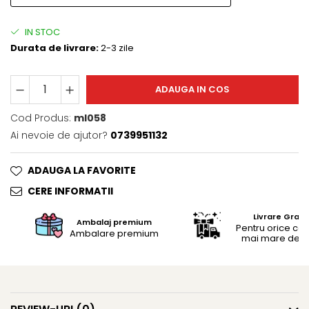
Trofee
Brelocuri
IN STOC
Brelocuri din Inox
Durata de livrare:
2-3 zile
Brelocuri de Lemn
Bratari
ADAUGA IN COS
Cercei din lemn
Cod Produs:
ml058
Accesorii de Bucatarie
Personalizate
Ai nevoie de ajutor?
0739951132
Tocatoare Personalizate
ADAUGA LA FAVORITE
Suporturi de Pahare
CERE INFORMATII
Manusi Personalizate
Ustensile de bucatarie
Livrare Gratu
Ambalaj premium
Accesorii pentru Bauturi
Pentru orice c
Ambalare premium
mai mare de 25
Personalizate
Termosuri Personalizate
Desfacatoare si Tirbusoane
Shaker, Plosca