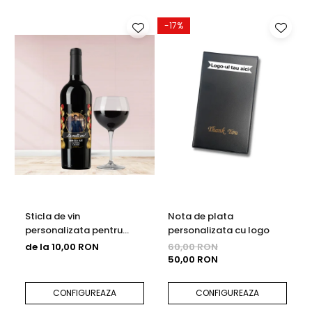
Brichete Personalizate
Orare Personalizate
-17%
Magneti Personalizati
Produse personalizate HORECA
Jucarii din lemn
Karambite
Bayonete
Shadow daggers
Sabii si arme din lemn
Sticla de vin
Nota de plata
personalizata pentru
personalizata cu logo
aniversare cu poza si text
de la 10,00 RON
60,00 RON
750ml
50,00 RON
CONFIGUREAZA
CONFIGUREAZA