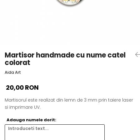
Cadouri absolvire
Decoratiuni Paste
Insigne / Brose
Agende Personalizate
Agende A5
Agende A6
Planner / Jurnal
Martisor handmade cu nume catel
Print personalizat
colorat
Felicitari personalizate
Aida Art
Invitatii personalizate
Printare poze
20,00 RON
Martisoare
Martisorul este realizat din lemn de 3 mm prin taiere laser
Semne de Carte
si imprimare UV.
Articole pentru copii
Adauga numele dorit:
Puzzle
Stickere