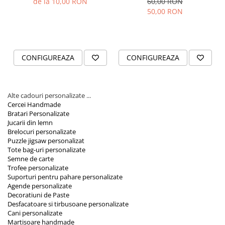
de la 10,00 RON
60,00 RON
Orare Personalizate
50,00 RON
Magneti Personalizati
Produse personalizate HORECA
Jucarii din lemn
CONFIGUREAZA
CONFIGUREAZA
Karambite
Bayonete
Shadow daggers
Alte cadouri personalizate ...
Sabii si arme din lemn
Cercei Handmade
Bratari Personalizate
Jucarii din lemn
Brelocuri personalizate
Puzzle jigsaw personalizat
Tote bag-uri personalizate
Semne de carte
Trofee personalizate
Suporturi pentru pahare personalizate
Agende personalizate
Decoratiuni de Paste
Desfacatoare si tirbusoane personalizate
Cani personalizate
Martisoare handmade