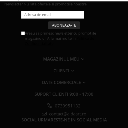
Newsletter
Nu rata ofertele si promotiile noastre
Vreau sa primesc newsletter cu promotiile
magazinului. Afla mai multe in
Politica de
Confidentialitate
MAGAZINUL MEU
CLIENTI
DATE COMERCIALE
SUPORT CLIENTI
9:00 - 17:00
0739951132
contact@aidaart.ro
SOCIAL
URMARESTE-NE IN SOCIAL MEDIA