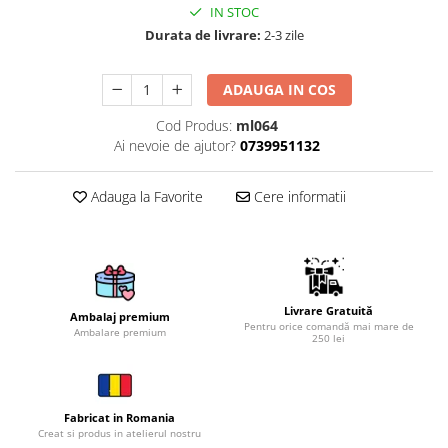
IN STOC
Brelocuri
Durata de livrare:
2-3 zile
Brelocuri din Inox
Brelocuri de Lemn
ADAUGA IN COS
Bratari
Cod Produs:
ml064
Cercei din lemn
Ai nevoie de ajutor?
0739951132
Accesorii de Bucatarie
Personalizate
Adauga la Favorite
Cere informatii
Tocatoare Personalizate
Suporturi de Pahare
Manusi Personalizate
Ustensile de bucatarie
Livrare Gratuită
Ambalaj premium
Pentru orice comandă mai mare de
Accesorii pentru Bauturi
Ambalare premium
250 lei
Personalizate
Termosuri Personalizate
Desfacatoare si Tirbusoane
Fabricat in Romania
Shaker, Plosca
Creat si produs in atelierul nostru