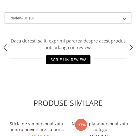
Cutii si Accesorii pentru Vin
Personalizate
Vinuri Personalizate
Review-uri
(0)
Accesorii de Birou
Pixuri Personalizate
Daca doresti sa iti exprimi parerea despre acest produs
Mousepad-uri
poti adauga un review.
Globuri de Birou
SCRIE UN REVIEW
Agende A5
Agende A6
Planner / Jurnal
Articole pentru Casa Personalizate
Ceasuri Personalizate
PRODUSE SIMILARE
Calendare Personalizate
Tablouri Personalizate
Rame Foto
Sticla de vin personalizata
Nota de plata personalizata
Pusculite Personalizate
-17%
pentru aniversare cu poza
cu logo
Brichete Personalizate
si text 750ml