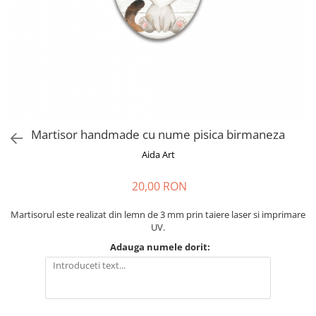
Cadouri absolvire
Decoratiuni Paste
Insigne / Brose
Agende Personalizate
Agende A5
Agende A6
Planner / Jurnal
Print personalizat
Martisor handmade cu nume pisica birmaneza
Felicitari personalizate
Aida Art
Invitatii personalizate
20,00 RON
Printare poze
Martisoare
Martisorul este realizat din lemn de 3 mm prin taiere laser si imprimare
UV.
Semne de Carte
Adauga numele dorit:
Articole pentru copii
Puzzle
Stickere
Trofee