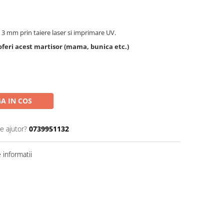
 3 mm prin taiere laser si imprimare UV.
 oferi acest martisor (mama, bunica etc.)
A IN COS
e ajutor?
0739951132
informatii