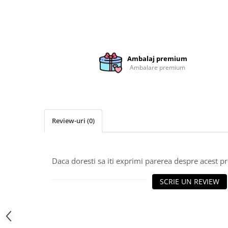
Brelocuri
Brelocuri din Inox
Brelocuri de Lemn
Bratari
Ambalaj premium
Ambalare premium
Cercei din lemn
Accesorii de Bucatarie
Personalizate
Tocatoare Personalizate
Review-uri
(0)
Suporturi de Pahare
Manusi Personalizate
Ustensile de bucatarie
Daca doresti sa iti exprimi parerea despre acest 
Accesorii pentru Bauturi
Personalizate
SCRIE UN REVIEW
Termosuri Personalizate
Desfacatoare si Tirbusoane
Shaker, Plosca