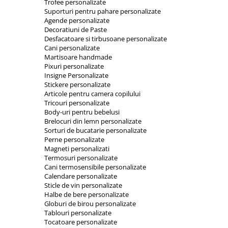
Trofee personalizate
Orare Personalizate
Suporturi pentru pahare personalizate
Magneti Personalizati
Agende personalizate
Decoratiuni de Paste
Produse personalizate HORECA
Desfacatoare si tirbusoane personalizate
Cani personalizate
Jucarii din lemn
Martisoare handmade
Karambite
Pixuri personalizate
Insigne Personalizate
Bayonete
Stickere personalizate
Shadow daggers
Articole pentru camera copilului
Tricouri personalizate
Sabii si arme din lemn
Body-uri pentru bebelusi
Brelocuri din lemn personalizate
Sorturi de bucatarie personalizate
Perne personalizate
Magneti personalizati
Termosuri personalizate
Cani termosensibile personalizate
Calendare personalizate
Sticle de vin personalizate
Halbe de bere personalizate
Globuri de birou personalizate
Tablouri personalizate
Tocatoare personalizate