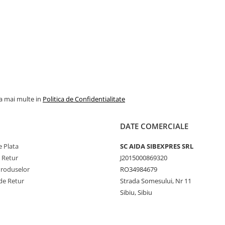
la mai multe in
Politica de Confidentialitate
DATE COMERCIALE
 Plata
SC AIDA SIBEXPRES SRL
e Retur
J2015000869320
Produselor
RO34984679
de Retur
Strada Somesului, Nr 11
Sibiu, Sibiu