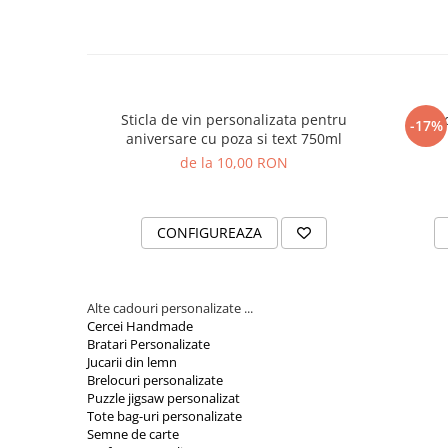
Cutii si Accesorii pentru Vin
Personalizate
Vinuri Personalizate
Accesorii de Birou
Pixuri Personalizate
Sticla de vin personalizata pentru
Nota 
-17%
aniversare cu poza si text 750ml
Mousepad-uri
de la 10,00 RON
Globuri de Birou
Agende A5
Agende A6
CONFIGUREAZA
Planner / Jurnal
Articole pentru Casa Personalizate
Ceasuri Personalizate
Alte cadouri personalizate ...
Cercei Handmade
Calendare Personalizate
Bratari Personalizate
Tablouri Personalizate
Jucarii din lemn
Brelocuri personalizate
Rame Foto
Puzzle jigsaw personalizat
Pusculite Personalizate
Tote bag-uri personalizate
Semne de carte
Brichete Personalizate