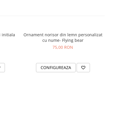
initiala
Ornament norisor din lemn personalizat
Sabie M
cu nume- Flying bear
75,00 RON
CONFIGUREAZA
AD