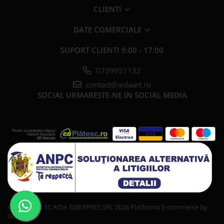
CLIENTI
DATE COMERCIALE
SUPORT CLIENTI
9:00 - 17:00
0739951132
contact@aidaart.ro
SOCIAL
URMARESTE-NE IN SOCIAL MEDIA
©Copyright SC AIDA SIBEXPRES SRL 2026
Platforma E-commerce by
Gomag