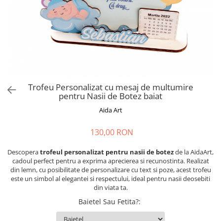
Cadouri absolvire
Decoratiuni Paste
Insigne / Brose
Agende Personalizate
Agende A5
Agende A6
Planner / Jurnal
Trofeu Personalizat cu mesaj de multumire
Print personalizat
pentru Nasii de Botez baiat
Felicitari personalizate
Aida Art
Invitatii personalizate
130,00 RON
Printare poze
Martisoare
Descopera
trofeul personalizat pentru nasii de botez
de la AidaArt,
Semne de Carte
cadoul perfect pentru a exprima aprecierea si recunostinta. Realizat
din lemn, cu posibilitate de personalizare cu text si poze, acest trofeu
Articole pentru copii
este un simbol al elegantei si respectului, ideal pentru nasii deosebiti
din viata ta.
Puzzle
Baietel Sau Fetita?
:
Stickere
Trofee