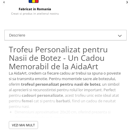
Orare Personalizate
Fabricat in Romania
Magneti Personalizati
Creat si produs in atelierul nostru
Produse personalizate HORECA
Jucarii din lemn
Descriere
Karambite
Bayonete
Trofeu Personalizat pentru
Shadow daggers
Nasii de Botez - Un Cadou
Sabii si arme din lemn
Memorabil de la AidaArt
La AidaArt, credem ca fiecare cadou ar trebui sa spuna o poveste
si sa transmita emotie. Pentru momentele sacre ale botezului,
oferim
trofeul personalizat pentru nasii de botez
, un simbol
al aprecierii si recunostintei pentru rolul lor important. Perfect
pentru
cadouri personalizate
, acest trofeu unic este ideal atat
pentru
femei
cat si pentru
barbati
, fiind un cadou de neuitat
pentru nasi.
Dimensiuni aproximative: 20x20 cm, oferind prezenta si
distinctie oriunde ar fi expus.
Material: O combinatie eleganta de lemn, pentru un aspect
VEZI MAI MULT
modern si durabil.