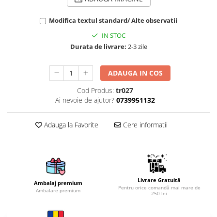
Cutii si Accesorii pentru Vin
Personalizate
Modifica textul standard/ Alte observatii
Vinuri Personalizate
IN STOC
Accesorii de Birou
Durata de livrare:
2-3 zile
Pixuri Personalizate
Mousepad-uri
ADAUGA IN COS
Globuri de Birou
Cod Produs:
tr027
Agende A5
Ai nevoie de ajutor?
0739951132
Agende A6
Planner / Jurnal
Adauga la Favorite
Cere informatii
Articole pentru Casa Personalizate
Ceasuri Personalizate
Calendare Personalizate
Tablouri Personalizate
Livrare Gratuită
Ambalaj premium
Rame Foto
Pentru orice comandă mai mare de
Ambalare premium
250 lei
Pusculite Personalizate
Brichete Personalizate