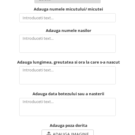
Adauga numele micutului/ micutei
Brelocuri
Brelocuri din Inox
Brelocuri de Lemn
Adauga numele nasilor
Bratari
Cercei din lemn
Accesorii de Bucatarie
Personalizate
Adauga lungimea, greutatea si ora la care s-a nascut
Tocatoare Personalizate
Suporturi de Pahare
Manusi Personalizate
Ustensile de bucatarie
Adauga data botezului sau a nasterii
Accesorii pentru Bauturi
Personalizate
Termosuri Personalizate
Desfacatoare si Tirbusoane
Adauga poza dorita
Shaker, Plosca
ADAUGA IMAGINE