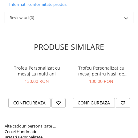
Personalizare: Posibilitatea de a adauga text si poze,
Informatii conformitate produs
transformand fiecare trofeu intr-o piesa unica si personala.
Opteaza pentru un
trofeu personalizat
de la AidaArt, si ofera un
Review-uri
(0)
cadou care depaseste orice asteptare. Fie ca este un cadou de
Craciun, un cadou de botez sau pur si simplu o modalitate de a-ti
exprima gratitudinea, trofeul nostru personalizat este alegerea
perfecta. Este mai mult decat un obiect - este o amintire pretuita,
o recunoastere a legaturii speciale dintre nasi si finul lor.
PRODUSE SIMILARE
Trofeu Personalizat cu
Trofeu Personalizat cu
mesaj La multi ani
mesaj pentru Nasii de
Nunta
130,00 RON
130,00 RON
CONFIGUREAZA
CONFIGUREAZA
Alte cadouri personalizate ...
Cercei Handmade
Bratari Personalizate