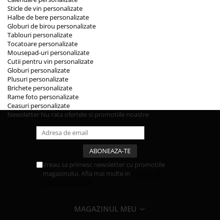
Sticle de vin personalizate
Halbe de bere personalizate
Globuri de birou personalizate
Tablouri personalizate
Tocatoare personalizate
Mousepad-uri personalizate
Cutii pentru vin personalizate
Globuri personalizate
Plusuri personalizate
Brichete personalizate
Rame foto personalizate
Ceasuri personalizate
Newsletter
Nu rata ofertele si promotiile noastre
Vreau sa primesc newsletter cu promotiile
magazinului. Afla mai multe in
Politica de
Confidentialitate
MAGAZINUL MEU