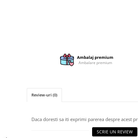
Brelocuri
Brelocuri din Inox
Brelocuri de Lemn
Bratari
Cercei din lemn
Accesorii de Bucatarie
Ambalaj premium
Personalizate
Ambalare premium
Tocatoare Personalizate
Suporturi de Pahare
Manusi Personalizate
Ustensile de bucatarie
Review-uri
(0)
Accesorii pentru Bauturi
Personalizate
Termosuri Personalizate
Daca doresti sa iti exprimi parerea despre acest 
Desfacatoare si Tirbusoane
SCRIE UN REVIEW
Shaker, Plosca