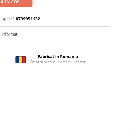
A IN COS
 ajutor?
0739951132
informatii
Fabricat in Romania
Creat si produs in atelierul nostru