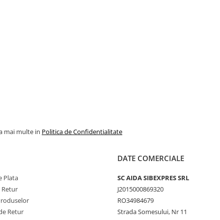
la mai multe in
Politica de Confidentialitate
DATE COMERCIALE
 Plata
SC AIDA SIBEXPRES SRL
e Retur
J2015000869320
Produselor
RO34984679
de Retur
Strada Somesului, Nr 11