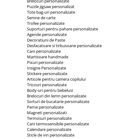
Brelocuri personalizate
Orare Personalizate
Puzzle jigsaw personalizat
Tote bag-uri personalizate
Magneti Personalizati
Semne de carte
Produse personalizate HORECA
Trofee personalizate
Suporturi pentru pahare personalizate
Jucarii din lemn
Agende personalizate
Karambite
Decoratiuni de Paste
Desfacatoare si tirbusoane personalizate
Bayonete
Cani personalizate
Shadow daggers
Martisoare handmade
Pixuri personalizate
Sabii si arme din lemn
Insigne Personalizate
Stickere personalizate
Articole pentru camera copilului
Tricouri personalizate
Body-uri pentru bebelusi
Brelocuri din lemn personalizate
Sorturi de bucatarie personalizate
Perne personalizate
Magneti personalizati
Termosuri personalizate
Cani termosensibile personalizate
Calendare personalizate
Sticle de vin personalizate