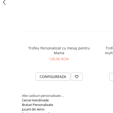
Cutii si Accesorii pentru Vin
Personalizate
Vinuri Personalizate
Accesorii de Birou
Pixuri Personalizate
Mousepad-uri
Globuri de Birou
Trofeu Personalizat cu mesaj pentru
Trof
Agende A5
Mama
mult
Agende A6
130,00 RON
Planner / Jurnal
Articole pentru Casa Personalizate
CONFIGUREAZA
Ceasuri Personalizate
Calendare Personalizate
Tablouri Personalizate
Alte cadouri personalizate ...
Rame Foto
Cercei Handmade
Pusculite Personalizate
Bratari Personalizate
Jucarii din lemn
Brichete Personalizate