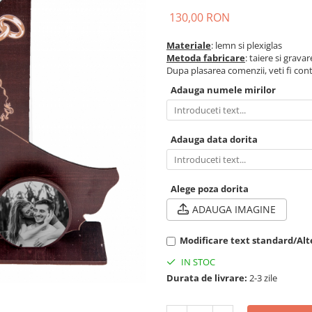
130,00 RON
Materiale
: lemn si plexiglas
Metoda fabricare
: taiere si grava
Dupa plasarea comenzii, veti fi conta
Adauga numele mirilor
Adauga data dorita
Alege poza dorita
ADAUGA IMAGINE
Modificare text standard/Alt
IN STOC
Durata de livrare:
2-3 zile