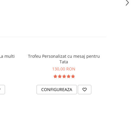
La multi
Trofeu Personalizat cu mesaj pentru
Trofeu
Tata
multumi
130,00 RON
CONFIGUREAZA
C