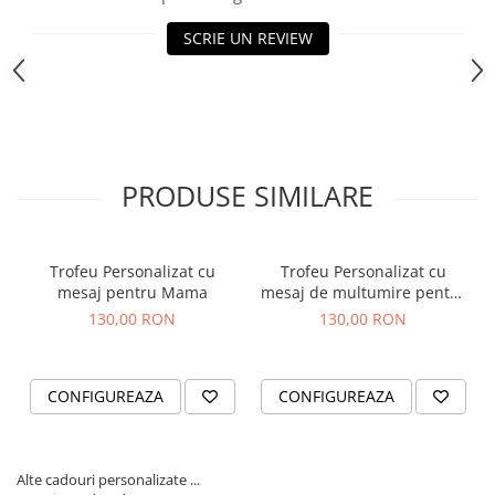
Cutii si Accesorii pentru Vin
Personalizate
SCRIE UN REVIEW
Vinuri Personalizate
Accesorii de Birou
Pixuri Personalizate
Mousepad-uri
PRODUSE SIMILARE
Globuri de Birou
Agende A5
Agende A6
Trofeu Personalizat cu
Trofeu Personalizat cu
Planner / Jurnal
mesaj pentru Mama
mesaj de multumire pentru
Articole pentru Casa Personalizate
Nasii de Botez
130,00 RON
130,00 RON
Ceasuri Personalizate
Calendare Personalizate
CONFIGUREAZA
CONFIGUREAZA
Tablouri Personalizate
Rame Foto
Pusculite Personalizate
Alte cadouri personalizate ...
Brichete Personalizate