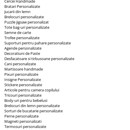
Cercei Handmade
Orare Personalizate
Bratari Personalizate
Jucarii din lemn
Magneti Personalizati
Brelocuri personalizate
Produse personalizate HORECA
Puzzle jigsaw personalizat
Tote bag-uri personalizate
Jucarii din lemn
Semne de carte
Karambite
Trofee personalizate
Suporturi pentru pahare personalizate
Bayonete
Agende personalizate
Shadow daggers
Decoratiuni de Paste
Desfacatoare si tirbusoane personalizate
Sabii si arme din lemn
Cani personalizate
Martisoare handmade
Pixuri personalizate
Insigne Personalizate
Stickere personalizate
Articole pentru camera copilului
Tricouri personalizate
Body-uri pentru bebelusi
Brelocuri din lemn personalizate
Sorturi de bucatarie personalizate
Perne personalizate
Magneti personalizati
Termosuri personalizate