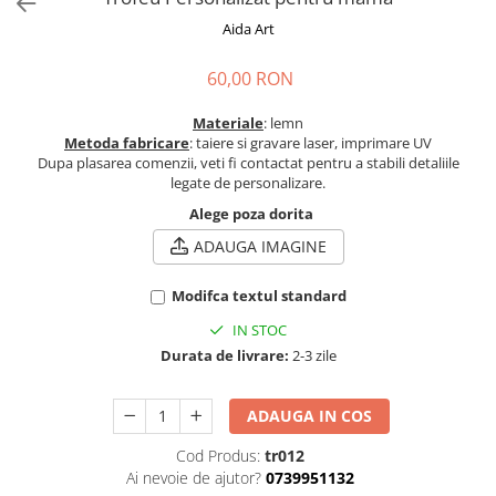
Cadouri absolvire
Decoratiuni Paste
Aida Art
Insigne / Brose
60,00 RON
Agende Personalizate
Agende A5
Materiale
: lemn
Metoda fabricare
: taiere si gravare laser, imprimare UV
Agende A6
Dupa plasarea comenzii, veti fi contactat pentru a stabili detaliile
Planner / Jurnal
legate de personalizare.
Print personalizat
Alege poza dorita
Felicitari personalizate
ADAUGA IMAGINE
Invitatii personalizate
Printare poze
Modifca textul standard
Martisoare
IN STOC
Durata de livrare:
2-3 zile
Semne de Carte
Articole pentru copii
ADAUGA IN COS
Puzzle
Cod Produs:
tr012
Stickere
Ai nevoie de ajutor?
0739951132
Trofee