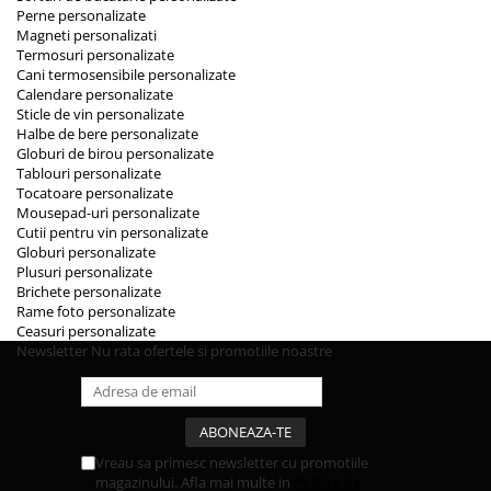
Perne personalizate
Magneti personalizati
Termosuri personalizate
Cani termosensibile personalizate
Calendare personalizate
Sticle de vin personalizate
Halbe de bere personalizate
Globuri de birou personalizate
Tablouri personalizate
Tocatoare personalizate
Mousepad-uri personalizate
Cutii pentru vin personalizate
Globuri personalizate
Plusuri personalizate
Brichete personalizate
Rame foto personalizate
Ceasuri personalizate
Newsletter
Nu rata ofertele si promotiile noastre
Vreau sa primesc newsletter cu promotiile
magazinului. Afla mai multe in
Politica de