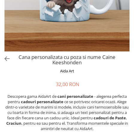
Cadouri absolvire
Decoratiuni Paste
Insigne / Brose
Agende Personalizate
Agende A5
Agende A6
Planner / Jurnal
Print personalizat
Cana personalizata cu poza si nume Caine
Keeshonden
Felicitari personalizate
Aida Art
Invitatii personalizate
Printare poze
32,00 RON
Martisoare
Descopera gama AidaArt de
cani personalizate
- alegerea perfecta
Semne de Carte
pentru
cadouri personalizate
ce se potrivesc oricarei ocazii. Alege
Articole pentru copii
dintr-o varietate de marimi si modele, inclusiv cani termosensibile sau
cu toarta in forma de inima, si adauga un text personalizat pentru a
Puzzle
face din fiecare cana un cadou unic. Ideal pentru
cadouri de Paste
,
Craciun
, pentru ea sau pentru el. Transforma momentele speciale in
Stickere
amintiri de neuitat cu AidaArt.
Trofee