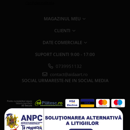
Confidentialitate
MAGAZINUL MEU
CLIENTI
DATE COMERCIALE
SUPORT CLIENTI
9:00 - 17:00
0739951132
contact@aidaart.ro
SOCIAL
URMARESTE-NE IN SOCIAL MEDIA