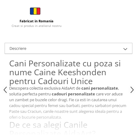
Cutii si Accesorii pentru Vin
Personalizate
Vinuri Personalizate
Fabricat in Romania
Creat si produs in atelierul nostru
Accesorii de Birou
Pixuri Personalizate
Mousepad-uri
Descriere
Globuri de Birou
Agende A5
Cani Personalizate cu poza si
Agende A6
nume Caine Keeshonden
Planner / Jurnal
pentru Cadouri Unice
Articole pentru Casa Personalizate
Descopera colectia exclusiva AidaArt de
cani personalizate
,
Ceasuri Personalizate
solutia perfecta pentru
cadouri personalizate
care vor aduce
un zambet pe buzele celor dragi. Fie ca esti in cautarea unui
Calendare Personalizate
cadou special pentru femei sau barbati, pentru sarbatori precum
Tablouri Personalizate
Paste sau Craciun, canile noastre sunt alegerea ideala pentru a
oferi o bucurie personalizata.
Rame Foto
De ce sa alegi Canile
Pusculite Personalizate
Personalizate AidaArt?
Brichete Personalizate