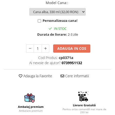
Model Cana:
:
Brelocuri
Brelocuri din Inox
Personalizeaza cana!
Brelocuri de Lemn
IN STOC
Bratari
Durata de livrare:
2-3 zile
Cercei din lemn
Accesorii de Bucatarie
ADAUGA IN COS
Personalizate
Cod Produs:
cp0371a
Tocatoare Personalizate
Ai nevoie de ajutor?
0739951132
Suporturi de Pahare
Manusi Personalizate
Adauga la Favorite
Cere informatii
Ustensile de bucatarie
Accesorii pentru Bauturi
Personalizate
Termosuri Personalizate
Desfacatoare si Tirbusoane
Livrare Gratuită
Ambalaj premium
Pentru orice comandă mai mare de
Shaker, Plosca
Ambalare premium
250 lei