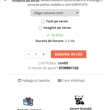
Imagine pe verso
: Bifeaza aceasta optiune pentru a adauga o
poza pe partea cealalta a canii (GRATUIT!)
Brelocuri
Brelocuri din Inox
Text pe verso:
Brelocuri de Lemn
Imagine pe verso:
Bratari
IN STOC
Cercei din lemn
Durata de livrare:
2-3 zile
Accesorii de Bucatarie
Personalizate
ADAUGA IN COS
Tocatoare Personalizate
Suporturi de Pahare
Cod Produs:
cnn09
Ai nevoie de ajutor?
0739951132
Manusi Personalizate
Ustensile de bucatarie
Adauga la Favorite
Cere informatii
Accesorii pentru Bauturi
Personalizate
Termosuri Personalizate
Desfacatoare si Tirbusoane
Shaker, Plosca
Livrare Gratuită
Ambalaj premium