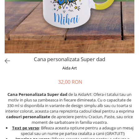
Cadouri absolvire
Decoratiuni Paste
Insigne / Brose
Agende Personalizate
Agende A5
Agende A6
Planner / Jurnal
Print personalizat
Cana personalizata Super dad
Felicitari personalizate
Aida Art
Invitatii personalizate
32,00 RON
Printare poze
Martisoare
Cana Personalizata Super dad
de la AidaArt: Ofera-i tatalui tau un
motiv in plus sa zambeasca in fiecare dimineata. Cu o capacitate de
Semne de Carte
330 ml si disponibila in variante de design simplu alb sau cu toarta si
Articole pentru copii
interior colorat, aceasta cana reprezinta cadoul ideal pentru a exprima
cadouri personalizate
de apreciere pentru Craciun, Paste, sau orice
Puzzle
moment de sarbatoare in familia voastra.
Text pe verso
: Bifeaza aceasta optiune pentru a adauga un mesaj
Stickere
special sau un nume pe partea cealalta a canii (GRATUIT!)
Trofee