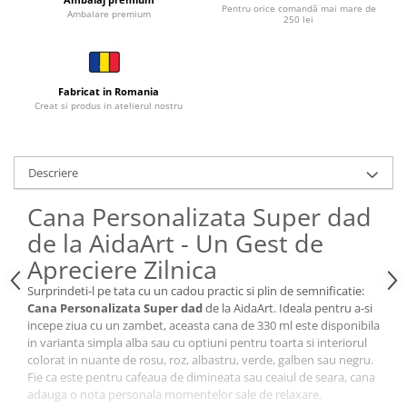
Cutii si Accesorii pentru Vin
Pentru orice comandă mai mare de
Ambalare premium
250 lei
Personalizate
Vinuri Personalizate
Accesorii de Birou
Fabricat in Romania
Creat si produs in atelierul nostru
Pixuri Personalizate
Mousepad-uri
Globuri de Birou
Descriere
Agende A5
Agende A6
Cana Personalizata Super dad
Planner / Jurnal
de la AidaArt - Un Gest de
Articole pentru Casa Personalizate
Apreciere Zilnica
Ceasuri Personalizate
Surprindeti-l pe tata cu un cadou practic si plin de semnificatie:
Calendare Personalizate
Cana Personalizata Super dad
de la AidaArt. Ideala pentru a-si
Tablouri Personalizate
incepe ziua cu un zambet, aceasta cana de 330 ml este disponibila
in varianta simpla alba sau cu optiuni pentru toarta si interiorul
Rame Foto
colorat in nuante de rosu, roz, albastru, verde, galben sau negru.
Pusculite Personalizate
Fie ca este pentru cafeaua de dimineata sau ceaiul de seara, cana
adauga o nota personala momentelor sale de relaxare.
Brichete Personalizate