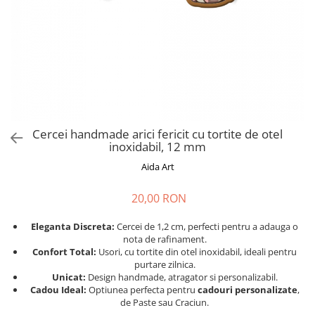
Cadouri absolvire
Decoratiuni Paste
Insigne / Brose
Agende Personalizate
Agende A5
Agende A6
Planner / Jurnal
Print personalizat
Cercei handmade arici fericit cu tortite de otel
inoxidabil, 12 mm
Felicitari personalizate
Aida Art
Invitatii personalizate
Printare poze
20,00 RON
Martisoare
Eleganta Discreta:
Cercei de 1,2 cm, perfecti pentru a adauga o
Semne de Carte
nota de rafinament.
Articole pentru copii
Confort Total:
Usori, cu tortite din otel inoxidabil, ideali pentru
purtare zilnica.
Puzzle
Unicat:
Design handmade, atragator si personalizabil.
Cadou Ideal:
Optiunea perfecta pentru
cadouri personalizate
,
Stickere
de Paste sau Craciun.
Trofee