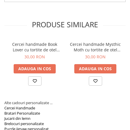
Ideal pentru Cadouri:
Perfect ca
cadou pentru femei
,
Orare Personalizate
pentru Paste, Craciun sau orice alta ocazie speciala.
Alegeti perechea de cercei handmade din lemn iepuras si cosulet
Magneti Personalizati
de la AidaArt pentru a adauga un element unic garderobei
Produse personalizate HORECA
personale sau ca un cadou special pentru cineva drag. Cu
PRODUSE SIMILARE
designul lor atragator si fabricatia de inalta calitate, acesti cercei
Jucarii din lemn
sunt gata sa impodobeasca orice moment special.
Karambite
Cercei handmade Book
Cercei handmade Mysthic
Bayonete
Lover cu tortite de otel
Moth cu tortite de otel
Shadow daggers
inoxidabil, 30 mm
inoxidabil, 45 mm
30,00 RON
30,00 RON
Sabii si arme din lemn
ADAUGA IN COS
ADAUGA IN COS
Alte cadouri personalizate ...
Cercei Handmade
Bratari Personalizate
Jucarii din lemn
Brelocuri personalizate
Puzzle jigsaw personalizat