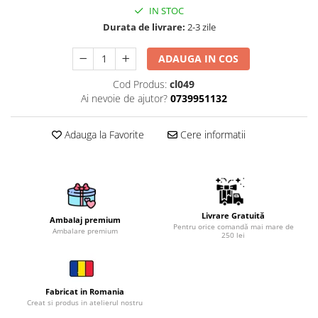
IN STOC
Brelocuri
Durata de livrare:
2-3 zile
Brelocuri din Inox
ADAUGA IN COS
Brelocuri de Lemn
Bratari
Cod Produs:
cl049
Ai nevoie de ajutor?
0739951132
Cercei din lemn
Accesorii de Bucatarie
Adauga la Favorite
Cere informatii
Personalizate
Tocatoare Personalizate
Suporturi de Pahare
Manusi Personalizate
Ustensile de bucatarie
Livrare Gratuită
Ambalaj premium
Pentru orice comandă mai mare de
Ambalare premium
Accesorii pentru Bauturi
250 lei
Personalizate
Termosuri Personalizate
Desfacatoare si Tirbusoane
Fabricat in Romania
Creat si produs in atelierul nostru
Shaker, Plosca