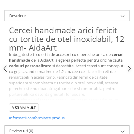
Cutii si Accesorii pentru Vin
Personalizate
Descriere
Vinuri Personalizate
Accesorii de Birou
Cercei handmade arici fericit
Pixuri Personalizate
cu tortite de otel inoxidabil, 12
Mousepad-uri
mm- AidaArt
Globuri de Birou
Imbogateste-ti colectia de accesorii cu o pereche unica de
cercei
Agende A5
handmade
de la AidaArt, alegerea perfecta pentru oricine cauta
cadouri personalizate
si deosebite. Acesti cercei sunt conceputi
Agende A6
cu grija, avand o marime de 1,2 cm, ceea ce ii face discreti dar
Planner / Jurnal
remarcabili in acelasi timp. Fabricati din lemn de calitate
Articole pentru Casa Personalizate
superioara si completata cu tortite din otel inoxidabil, aceasta
pereche este nu doar atragatoare, dar si confortabila pentru
Ceasuri Personalizate
purtare zilnica datorita greutatii lor usoare.
Calendare Personalizate
Marime Perfecta:
La doar 1,2 cm, acesti cercei adauga un
strop de eleganta oricarei tinute.
Tablouri Personalizate
VEZI MAI MULT
Confortabili:
Tortite din otel inoxidabil si greutate usoara
Rame Foto
pentru o purtare fara efort pe tot parcursul zilei.
Informatii conformitate produs
Pusculite Personalizate
Design Atragator:
Fiecare pereche de cercei iepuras si
cosulet este unica, avand un design care atrage privirile.
Brichete Personalizate
Review-uri
(0)