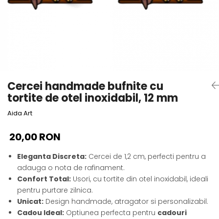
Cadouri absolvire
Decoratiuni Paste
Insigne / Brose
Agende Personalizate
Agende A5
Agende A6
Planner / Jurnal
Cercei handmade bufnite cu
Print personalizat
tortite de otel inoxidabil, 12 mm
Felicitari personalizate
Aida Art
Invitatii personalizate
Printare poze
20,00 RON
Martisoare
Eleganta Discreta:
Cercei de 1,2 cm, perfecti pentru a
Semne de Carte
adauga o nota de rafinament.
Articole pentru copii
Confort Total:
Usori, cu tortite din otel inoxidabil, ideali
Puzzle
pentru purtare zilnica.
Unicat:
Design handmade, atragator si personalizabil.
Stickere
Cadou Ideal:
Optiunea perfecta pentru
cadouri