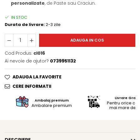
Trofee
personalizate
, de Paste sau Craciun.
Brelocuri
IN STOC
Brelocuri din Inox
Durata de livrare:
2-3 zile
Brelocuri de Lemn
Bratari
ADAUGA IN COS
Cercei din lemn
Cod Produs:
cl016
Accesorii de Bucatarie
Ai nevoie de ajutor?
0739951132
Personalizate
Tocatoare Personalizate
ADAUGA LA FAVORITE
Suporturi de Pahare
CERE INFORMATII
Manusi Personalizate
Ustensile de bucatarie
Livrare Gratu
Ambalaj premium
Pentru orice c
Accesorii pentru Bauturi
Ambalare premium
mai mare de 25
Personalizate
Termosuri Personalizate
Desfacatoare si Tirbusoane
Shaker, Plosca
DESCRIERE