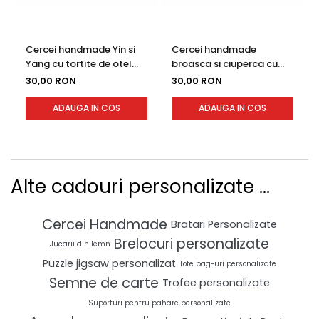
Cercei handmade Yin si
Cercei handmade
Yang cu tortite de otel
broasca si ciuperca cu
inoxidabil, 30 mm
tortite de otel inoxidabil,
30,00 RON
30,00 RON
30 mm
ADAUGA IN COS
ADAUGA IN COS
Alte cadouri personalizate ...
Cercei Handmade
Bratari Personalizate
Brelocuri personalizate
Jucarii din lemn
Puzzle jigsaw personalizat
Tote bag-uri personalizate
Semne de carte
Trofee personalizate
Suporturi pentru pahare personalizate