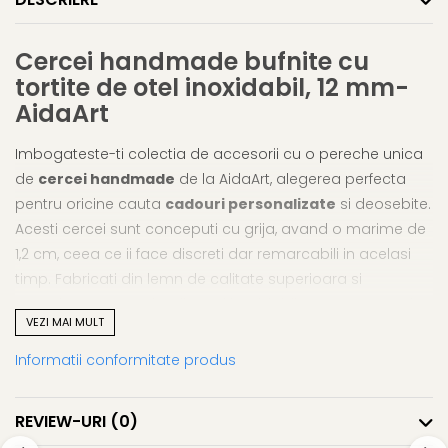
Cutii si Accesorii pentru Vin
Personalizate
Cercei handmade bufnite cu
Vinuri Personalizate
tortite de otel inoxidabil, 12 mm-
Accesorii de Birou
AidaArt
Pixuri Personalizate
Mousepad-uri
Imbogateste-ti colectia de accesorii cu o pereche unica
Globuri de Birou
de
cercei handmade
de la AidaArt, alegerea perfecta
Agende A5
pentru oricine cauta
cadouri personalizate
si deosebite.
Agende A6
Acesti cercei sunt conceputi cu grija, avand o marime de
Planner / Jurnal
1,2 cm, ceea ce ii face discreti dar remarcabili in acelasi
Articole pentru Casa
timp. Fabricati din lemn de calitate superioara si
Personalizate
completata cu tortite din otel inoxidabil, aceasta pereche
VEZI MAI MULT
Ceasuri Personalizate
este nu doar atragatoare, dar si confortabila pentru
Calendare Personalizate
purtare zilnica datorita greutatii lor usoare.
Informatii conformitate produs
Tablouri Personalizate
Marime Perfecta:
La doar 1,2 cm, acesti cercei
Rame Foto
adauga un strop de eleganta oricarei tinute.
REVIEW-URI
(0)
Pusculite Personalizate
Confortabili:
Tortite din otel inoxidabil si greutate