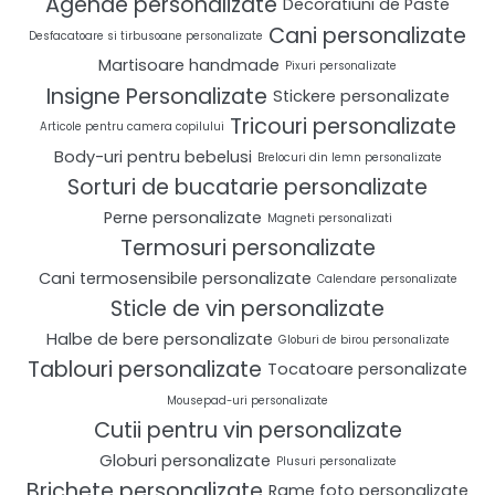
Agende personalizate
Decoratiuni de Paste
Cani personalizate
Desfacatoare si tirbusoane personalizate
Martisoare handmade
Pixuri personalizate
Insigne Personalizate
Stickere personalizate
Tricouri personalizate
Articole pentru camera copilului
Body-uri pentru bebelusi
Brelocuri din lemn personalizate
Sorturi de bucatarie personalizate
Perne personalizate
Magneti personalizati
Termosuri personalizate
Cani termosensibile personalizate
Calendare personalizate
Sticle de vin personalizate
Halbe de bere personalizate
Globuri de birou personalizate
Tablouri personalizate
Tocatoare personalizate
Mousepad-uri personalizate
Cutii pentru vin personalizate
Globuri personalizate
Plusuri personalizate
Brichete personalizate
Rame foto personalizate