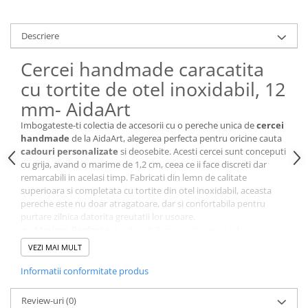
Cutii si Accesorii pentru Vin
Personalizate
Descriere
Vinuri Personalizate
Accesorii de Birou
Cercei handmade caracatita
Pixuri Personalizate
cu tortite de otel inoxidabil, 12
Mousepad-uri
mm- AidaArt
Globuri de Birou
Imbogateste-ti colectia de accesorii cu o pereche unica de
cercei
Agende A5
handmade
de la AidaArt, alegerea perfecta pentru oricine cauta
cadouri personalizate
si deosebite. Acesti cercei sunt conceputi
Agende A6
cu grija, avand o marime de 1,2 cm, ceea ce ii face discreti dar
Planner / Jurnal
remarcabili in acelasi timp. Fabricati din lemn de calitate
Articole pentru Casa Personalizate
superioara si completata cu tortite din otel inoxidabil, aceasta
pereche este nu doar atragatoare, dar si confortabila pentru
Ceasuri Personalizate
purtare zilnica datorita greutatii lor usoare.
Calendare Personalizate
Marime Perfecta:
La doar 1,2 cm, acesti cercei adauga un
strop de eleganta oricarei tinute.
Tablouri Personalizate
VEZI MAI MULT
Confortabili:
Tortite din otel inoxidabil si greutate usoara
Rame Foto
pentru o purtare fara efort pe tot parcursul zilei.
Informatii conformitate produs
Pusculite Personalizate
Design Atragator:
Fiecare pereche de cercei iepuras si
cosulet este unica, avand un design care atrage privirile.
Brichete Personalizate
Review-uri
(0)