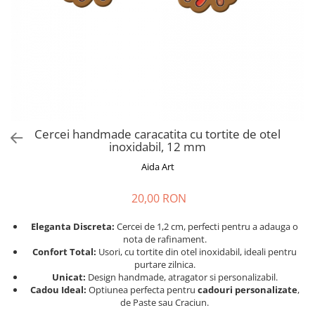
Cadouri absolvire
Decoratiuni Paste
Insigne / Brose
Agende Personalizate
Agende A5
Agende A6
Planner / Jurnal
Print personalizat
Cercei handmade caracatita cu tortite de otel
inoxidabil, 12 mm
Felicitari personalizate
Aida Art
Invitatii personalizate
Printare poze
20,00 RON
Martisoare
Eleganta Discreta:
Cercei de 1,2 cm, perfecti pentru a adauga o
Semne de Carte
nota de rafinament.
Articole pentru copii
Confort Total:
Usori, cu tortite din otel inoxidabil, ideali pentru
purtare zilnica.
Puzzle
Unicat:
Design handmade, atragator si personalizabil.
Cadou Ideal:
Optiunea perfecta pentru
cadouri personalizate
,
Stickere
de Paste sau Craciun.
Trofee