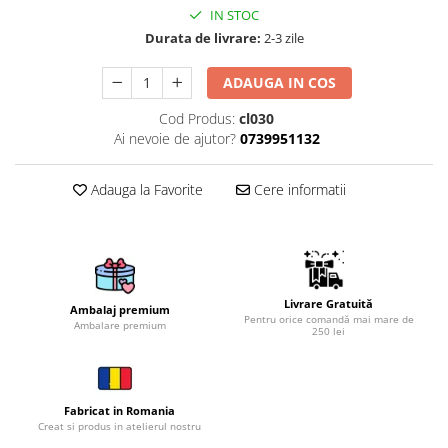
IN STOC
Brelocuri
Durata de livrare:
2-3 zile
Brelocuri din Inox
ADAUGA IN COS
Brelocuri de Lemn
Bratari
Cod Produs:
cl030
Ai nevoie de ajutor?
0739951132
Cercei din lemn
Accesorii de Bucatarie
Adauga la Favorite
Cere informatii
Personalizate
Tocatoare Personalizate
Suporturi de Pahare
Manusi Personalizate
Ustensile de bucatarie
Livrare Gratuită
Ambalaj premium
Pentru orice comandă mai mare de
Ambalare premium
Accesorii pentru Bauturi
250 lei
Personalizate
Termosuri Personalizate
Desfacatoare si Tirbusoane
Fabricat in Romania
Creat si produs in atelierul nostru
Shaker, Plosca