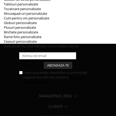
Tablouri personalizate
Tocatoare personalizate
Mousepad-uri personalizate
Cutii pentru vin personalizate
Globuri personalizate
Plusuri personalizate
Brichete personalizate
Rame foto personalizate
Ceasuri personalizate
Newsletter
Nu rata ofertele si promotiile noastre
Vreau sa primesc newsletter cu promotiile
magazinului. Afla mai multe in
Politica de
Confidentialitate
MAGAZINUL MEU
CLIENTI