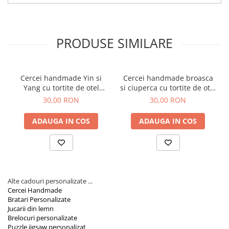
Ideal pentru Cadouri:
Perfect ca
cadou pentru femei
,
Orare Personalizate
pentru Paste, Craciun sau orice alta ocazie speciala.
Alegeti perechea de cercei handmade din lemn iepuras si cosulet
Magneti Personalizati
de la AidaArt pentru a adauga un element unic garderobei
Produse personalizate HORECA
personale sau ca un cadou special pentru cineva drag. Cu
PRODUSE SIMILARE
designul lor atragator si fabricatia de inalta calitate, acesti cercei
Jucarii din lemn
sunt gata sa impodobeasca orice moment special.
Karambite
Cercei handmade Yin si
Cercei handmade broasca
Bayonete
Yang cu tortite de otel
si ciuperca cu tortite de otel
Shadow daggers
inoxidabil, 30 mm
inoxidabil, 30 mm
30,00 RON
30,00 RON
Sabii si arme din lemn
ADAUGA IN COS
ADAUGA IN COS
Alte cadouri personalizate ...
Cercei Handmade
Bratari Personalizate
Jucarii din lemn
Brelocuri personalizate
Puzzle jigsaw personalizat