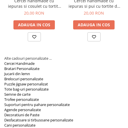
Cercei handmade cu
Cercei handmade cu
iepuras si cosulet cu tortite
iepuras si pui cu tortite de
de otel inoxidabil, 12 mm
otel inoxidabil, 12 mm
20,00 RON
20,00 RON
ADAUGA IN COS
ADAUGA IN COS
Alte cadouri personalizate ...
Cercei Handmade
Bratari Personalizate
Jucarii din lemn
Brelocuri personalizate
Puzzle jigsaw personalizat
Tote bag-uri personalizate
Semne de carte
Trofee personalizate
Suporturi pentru pahare personalizate
Agende personalizate
Decoratiuni de Paste
Desfacatoare si tirbusoane personalizate
Cani personalizate