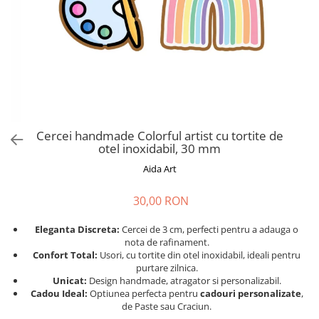
Cadouri absolvire
Decoratiuni Paste
Insigne / Brose
Agende Personalizate
Agende A5
Agende A6
Planner / Jurnal
Print personalizat
Cercei handmade Colorful artist cu tortite de
otel inoxidabil, 30 mm
Felicitari personalizate
Aida Art
Invitatii personalizate
Printare poze
30,00 RON
Martisoare
Eleganta Discreta:
Cercei de 3 cm, perfecti pentru a adauga o
Semne de Carte
nota de rafinament.
Articole pentru copii
Confort Total:
Usori, cu tortite din otel inoxidabil, ideali pentru
purtare zilnica.
Puzzle
Unicat:
Design handmade, atragator si personalizabil.
Cadou Ideal:
Optiunea perfecta pentru
cadouri personalizate
,
Stickere
de Paste sau Craciun.
Trofee