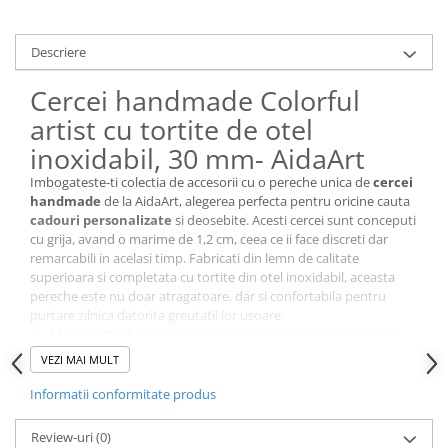
Cutii si Accesorii pentru Vin
Personalizate
Descriere
Vinuri Personalizate
Accesorii de Birou
Cercei handmade Colorful
Pixuri Personalizate
artist cu tortite de otel
Mousepad-uri
inoxidabil, 30 mm- AidaArt
Globuri de Birou
Imbogateste-ti colectia de accesorii cu o pereche unica de
cercei
Agende A5
handmade
de la AidaArt, alegerea perfecta pentru oricine cauta
cadouri personalizate
si deosebite. Acesti cercei sunt conceputi
Agende A6
cu grija, avand o marime de 1,2 cm, ceea ce ii face discreti dar
Planner / Jurnal
remarcabili in acelasi timp. Fabricati din lemn de calitate
Articole pentru Casa Personalizate
superioara si completata cu tortite din otel inoxidabil, aceasta
pereche este nu doar atragatoare, dar si confortabila pentru
Ceasuri Personalizate
purtare zilnica datorita greutatii lor usoare.
Calendare Personalizate
Marime Perfecta:
La doar 1,2 cm, acesti cercei adauga un
strop de eleganta oricarei tinute.
Tablouri Personalizate
VEZI MAI MULT
Confortabili:
Tortite din otel inoxidabil si greutate usoara
Rame Foto
pentru o purtare fara efort pe tot parcursul zilei.
Informatii conformitate produs
Pusculite Personalizate
Design Atragator:
Fiecare pereche de cercei iepuras si
cosulet este unica, avand un design care atrage privirile.
Brichete Personalizate
Review-uri
(0)