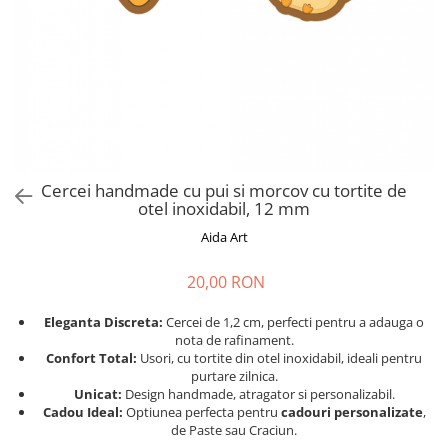
Cadouri absolvire
Decoratiuni Paste
Insigne / Brose
Agende Personalizate
Agende A5
Agende A6
Planner / Jurnal
Print personalizat
Cercei handmade cu pui si morcov cu tortite de
otel inoxidabil, 12 mm
Felicitari personalizate
Aida Art
Invitatii personalizate
Printare poze
20,00 RON
Martisoare
Eleganta Discreta:
Cercei de 1,2 cm, perfecti pentru a adauga o
Semne de Carte
nota de rafinament.
Articole pentru copii
Confort Total:
Usori, cu tortite din otel inoxidabil, ideali pentru
purtare zilnica.
Puzzle
Unicat:
Design handmade, atragator si personalizabil.
Cadou Ideal:
Optiunea perfecta pentru
cadouri personalizate
,
Stickere
de Paste sau Craciun.
Trofee