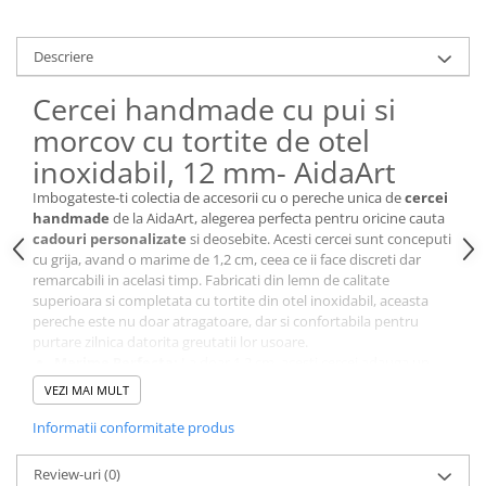
Cutii si Accesorii pentru Vin
Personalizate
Descriere
Vinuri Personalizate
Accesorii de Birou
Cercei handmade cu pui si
Pixuri Personalizate
morcov cu tortite de otel
Mousepad-uri
inoxidabil, 12 mm- AidaArt
Globuri de Birou
Imbogateste-ti colectia de accesorii cu o pereche unica de
cercei
Agende A5
handmade
de la AidaArt, alegerea perfecta pentru oricine cauta
cadouri personalizate
si deosebite. Acesti cercei sunt conceputi
Agende A6
cu grija, avand o marime de 1,2 cm, ceea ce ii face discreti dar
Planner / Jurnal
remarcabili in acelasi timp. Fabricati din lemn de calitate
Articole pentru Casa Personalizate
superioara si completata cu tortite din otel inoxidabil, aceasta
pereche este nu doar atragatoare, dar si confortabila pentru
Ceasuri Personalizate
purtare zilnica datorita greutatii lor usoare.
Calendare Personalizate
Marime Perfecta:
La doar 1,2 cm, acesti cercei adauga un
strop de eleganta oricarei tinute.
Tablouri Personalizate
VEZI MAI MULT
Confortabili:
Tortite din otel inoxidabil si greutate usoara
Rame Foto
pentru o purtare fara efort pe tot parcursul zilei.
Informatii conformitate produs
Pusculite Personalizate
Design Atragator:
Fiecare pereche de cercei iepuras si
cosulet este unica, avand un design care atrage privirile.
Brichete Personalizate
Review-uri
(0)