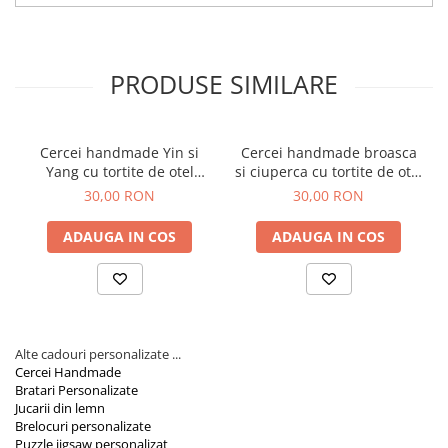
Ideal pentru Cadouri:
Perfect ca
cadou pentru femei
,
Orare Personalizate
pentru Paste, Craciun sau orice alta ocazie speciala.
Alegeti perechea de cercei handmade din lemn iepuras si cosulet
Magneti Personalizati
de la AidaArt pentru a adauga un element unic garderobei
Produse personalizate HORECA
personale sau ca un cadou special pentru cineva drag. Cu
PRODUSE SIMILARE
designul lor atragator si fabricatia de inalta calitate, acesti cercei
Jucarii din lemn
sunt gata sa impodobeasca orice moment special.
Karambite
Cercei handmade Yin si
Cercei handmade broasca
Bayonete
Yang cu tortite de otel
si ciuperca cu tortite de otel
Shadow daggers
inoxidabil, 30 mm
inoxidabil, 30 mm
30,00 RON
30,00 RON
Sabii si arme din lemn
ADAUGA IN COS
ADAUGA IN COS
Alte cadouri personalizate ...
Cercei Handmade
Bratari Personalizate
Jucarii din lemn
Brelocuri personalizate
Puzzle jigsaw personalizat