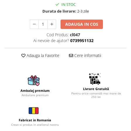
IN STOC
Brelocuri
Durata de livrare:
2-3 zile
Brelocuri din Inox
ADAUGA IN COS
Brelocuri de Lemn
Bratari
Cod Produs:
cl047
Ai nevoie de ajutor?
0739951132
Cercei din lemn
Accesorii de Bucatarie
Adauga la Favorite
Cere informatii
Personalizate
Tocatoare Personalizate
Suporturi de Pahare
Manusi Personalizate
Ustensile de bucatarie
Livrare Gratuită
Ambalaj premium
Pentru orice comandă mai mare de
Ambalare premium
Accesorii pentru Bauturi
250 lei
Personalizate
Termosuri Personalizate
Desfacatoare si Tirbusoane
Fabricat in Romania
Creat si produs in atelierul nostru
Shaker, Plosca