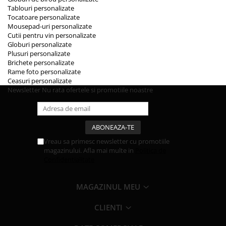
Tablouri personalizate
Tocatoare personalizate
Mousepad-uri personalizate
Cutii pentru vin personalizate
Globuri personalizate
Plusuri personalizate
Brichete personalizate
Rame foto personalizate
Ceasuri personalizate
Newsletter
Nu rata ofertele si promotiile noastre
Vreau sa primesc newsletter cu promotiile
magazinului. Afla mai multe in
Politica de
Confidentialitate
MAGAZINUL MEU
CLIENTI