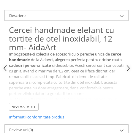
Cutii si Accesorii pentru Vin
Personalizate
Descriere
Vinuri Personalizate
Accesorii de Birou
Cercei handmade elefant cu
Pixuri Personalizate
tortite de otel inoxidabil, 12
Mousepad-uri
mm- AidaArt
Globuri de Birou
Imbogateste-ti colectia de accesorii cu o pereche unica de
cercei
Agende A5
handmade
de la AidaArt, alegerea perfecta pentru oricine cauta
cadouri personalizate
si deosebite. Acesti cercei sunt conceputi
Agende A6
cu grija, avand o marime de 1,2 cm, ceea ce ii face discreti dar
Planner / Jurnal
remarcabili in acelasi timp. Fabricati din lemn de calitate
Articole pentru Casa Personalizate
superioara si completata cu tortite din otel inoxidabil, aceasta
pereche este nu doar atragatoare, dar si confortabila pentru
Ceasuri Personalizate
purtare zilnica datorita greutatii lor usoare.
Calendare Personalizate
Marime Perfecta:
La doar 1,2 cm, acesti cercei adauga un
strop de eleganta oricarei tinute.
Tablouri Personalizate
VEZI MAI MULT
Confortabili:
Tortite din otel inoxidabil si greutate usoara
Rame Foto
pentru o purtare fara efort pe tot parcursul zilei.
Informatii conformitate produs
Pusculite Personalizate
Design Atragator:
Fiecare pereche de cercei iepuras si
cosulet este unica, avand un design care atrage privirile.
Brichete Personalizate
Review-uri
(0)