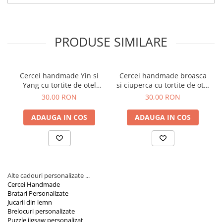
Ideal pentru Cadouri:
Perfect ca
cadou pentru femei
,
Orare Personalizate
pentru Paste, Craciun sau orice alta ocazie speciala.
Alegeti perechea de cercei handmade din lemn iepuras si cosulet
Magneti Personalizati
de la AidaArt pentru a adauga un element unic garderobei
Produse personalizate HORECA
personale sau ca un cadou special pentru cineva drag. Cu
PRODUSE SIMILARE
designul lor atragator si fabricatia de inalta calitate, acesti cercei
Jucarii din lemn
sunt gata sa impodobeasca orice moment special.
Karambite
Cercei handmade Yin si
Cercei handmade broasca
Bayonete
Yang cu tortite de otel
si ciuperca cu tortite de otel
Shadow daggers
inoxidabil, 30 mm
inoxidabil, 30 mm
30,00 RON
30,00 RON
Sabii si arme din lemn
ADAUGA IN COS
ADAUGA IN COS
Alte cadouri personalizate ...
Cercei Handmade
Bratari Personalizate
Jucarii din lemn
Brelocuri personalizate
Puzzle jigsaw personalizat