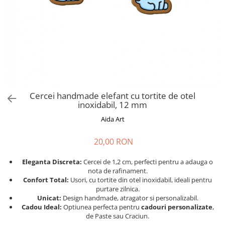
Cadouri absolvire
Decoratiuni Paste
Insigne / Brose
Agende Personalizate
Agende A5
Agende A6
Planner / Jurnal
Print personalizat
Cercei handmade elefant cu tortite de otel
inoxidabil, 12 mm
Felicitari personalizate
Aida Art
Invitatii personalizate
Printare poze
20,00 RON
Martisoare
Eleganta Discreta:
Cercei de 1,2 cm, perfecti pentru a adauga o
Semne de Carte
nota de rafinament.
Articole pentru copii
Confort Total:
Usori, cu tortite din otel inoxidabil, ideali pentru
purtare zilnica.
Puzzle
Unicat:
Design handmade, atragator si personalizabil.
Cadou Ideal:
Optiunea perfecta pentru
cadouri personalizate
,
Stickere
de Paste sau Craciun.
Trofee