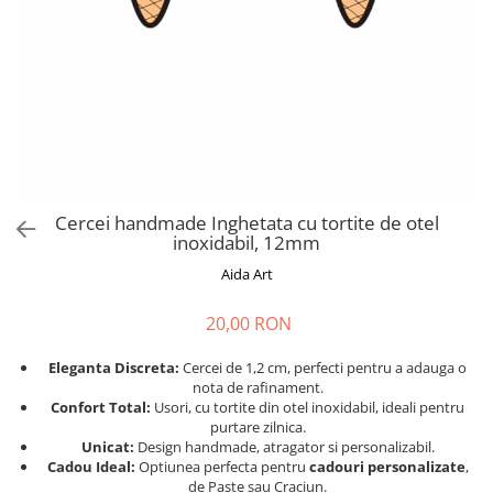
Cadouri absolvire
Decoratiuni Paste
Insigne / Brose
Agende Personalizate
Agende A5
Agende A6
Planner / Jurnal
Print personalizat
Cercei handmade Inghetata cu tortite de otel
Felicitari personalizate
inoxidabil, 12mm
Invitatii personalizate
Aida Art
Printare poze
20,00 RON
Martisoare
Semne de Carte
Eleganta Discreta:
Cercei de 1,2 cm, perfecti pentru a adauga o
nota de rafinament.
Articole pentru copii
Confort Total:
Usori, cu tortite din otel inoxidabil, ideali pentru
Puzzle
purtare zilnica.
Unicat:
Design handmade, atragator si personalizabil.
Stickere
Cadou Ideal:
Optiunea perfecta pentru
cadouri personalizate
,
de Paste sau Craciun.
Trofee