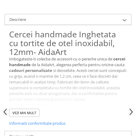
Cutii si Accesorii pentru Vin
Personalizate
Vinuri Personalizate
Descriere
Accesorii de Birou
Cercei handmade Inghetata
Pixuri Personalizate
cu tortite de otel inoxidabil,
Mousepad-uri
12mm- AidaArt
Globuri de Birou
Imbogateste-ti colectia de accesorii cu o pereche unica de
cercei
Agende A5
handmade
de la AidaArt, alegerea perfecta pentru oricine cauta
Agende A6
cadouri personalizate
si deosebite. Acesti cercei sunt conceputi
Planner / Jurnal
cu grija, avand o marime de 1,2 cm, ceea ce ii face discreti dar
remarcabili in acelasi timp. Fabricati din lemn de calitate
Articole pentru Casa Personalizate
superioara si completata cu tortite din otel inoxidabil, aceasta
Ceasuri Personalizate
pereche este nu doar atragatoare, dar si confortabila pentru
purtare zilnica datorita greutatii lor usoare.
Calendare Personalizate
Marime Perfecta:
La doar 1,2 cm, acesti cercei adauga un
Tablouri Personalizate
strop de eleganta oricarei tinute.
VEZI MAI MULT
Confortabili:
Tortite din otel inoxidabil si greutate usoara
Rame Foto
pentru o purtare fara efort pe tot parcursul zilei.
Informatii conformitate produs
Pusculite Personalizate
Design Atragator:
Fiecare pereche de cercei iepuras si
Brichete Personalizate
cosulet este unica, avand un design care atrage privirile.