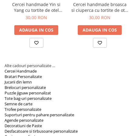
Cercei handmade Yin si
Cercei handmade broasca
Yang cu tortite de otel
si ciuperca cu tortite de otel
inoxidabil, 30 mm
inoxidabil, 30 mm
30,00 RON
30,00 RON
ADAUGA IN COS
ADAUGA IN COS
Alte cadouri personalizate ...
Cercei Handmade
Bratari Personalizate
Jucarii din lemn
Brelocuri personalizate
Puzzle jigsaw personalizat
Tote bag-uri personalizate
Semne de carte
Trofee personalizate
Suporturi pentru pahare personalizate
Agende personalizate
Decoratiuni de Paste
Desfacatoare si tirbusoane personalizate