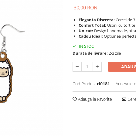
30,00 RON
Eleganta Discreta:
Cercei de 3
Confort Total:
Usori, cu tortite 
Unicat:
Design handmade, atraga
Cadou Ideal:
Optiunea perfect
IN STOC
Durata de livrare:
2-3 zile
ADAUG
Cod Produs:
cl0181
Ai nevoie 
Adauga la Favorite
Cere 