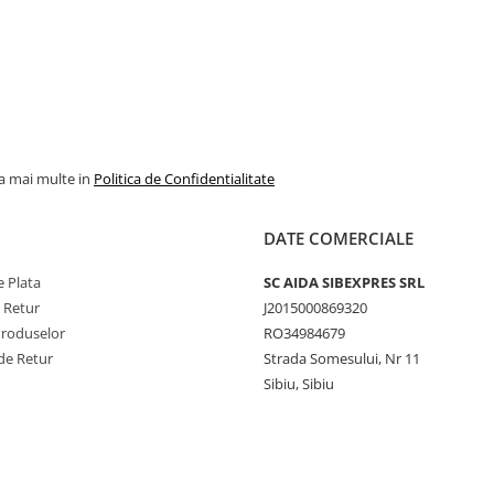
la mai multe in
Politica de Confidentialitate
DATE COMERCIALE
 Plata
SC AIDA SIBEXPRES SRL
e Retur
J2015000869320
Produselor
RO34984679
de Retur
Strada Somesului, Nr 11
Sibiu, Sibiu