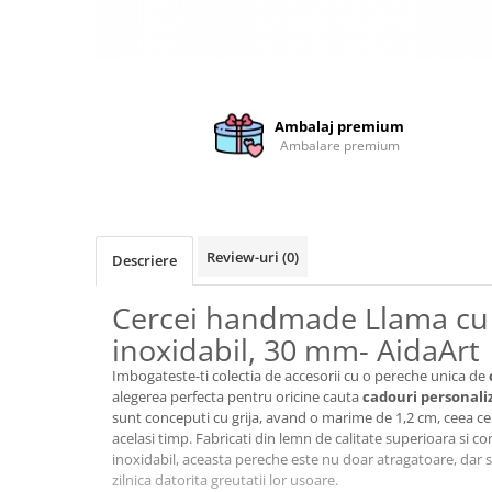
Brelocuri
Brelocuri din Inox
Brelocuri de Lemn
Bratari
Ambalaj premium
Ambalare premium
Cercei din lemn
Accesorii de Bucatarie
Personalizate
Tocatoare Personalizate
Review-uri
(0)
Descriere
Suporturi de Pahare
Manusi Personalizate
Cercei handmade Llama cu t
Ustensile de bucatarie
inoxidabil, 30 mm- AidaArt
Accesorii pentru Bauturi
Imbogateste-ti colectia de accesorii cu o pereche unica de
Personalizate
alegerea perfecta pentru oricine cauta
cadouri personali
sunt conceputi cu grija, avand o marime de 1,2 cm, ceea ce ii
Termosuri Personalizate
acelasi timp. Fabricati din lemn de calitate superioara si co
Desfacatoare si Tirbusoane
inoxidabil, aceasta pereche este nu doar atragatoare, dar s
Shaker, Plosca
zilnica datorita greutatii lor usoare.