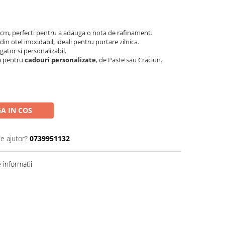
 cm, perfecti pentru a adauga o nota de rafinament.
din otel inoxidabil, ideali pentru purtare zilnica.
tor si personalizabil.
a pentru
cadouri personalizate
, de Paste sau Craciun.
A IN COS
de ajutor?
0739951132
informatii