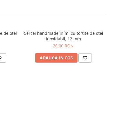
e de otel
Cercei handmade inimi cu tortite de otel
Cercei ha
inoxidabil, 12 mm
o
20,00 RON
ADAUGA IN COS
AD