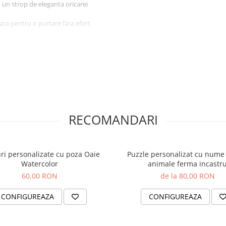
 un strop de eleganta oricarei
oara pentru o purtare fara efort
i cosulet este unica, avand un
i
, pentru Paste, Craciun sau
sulet de la AidaArt pentru a
dou special pentru cineva drag.
sti cercei sunt gata sa
RECOMANDARI
uri personalizate cu poza Oaie
Puzzle personalizat cu nume
Watercolor
animale ferma incastr
60,00 RON
de la 80,00 RON
CONFIGUREAZA
CONFIGUREAZA