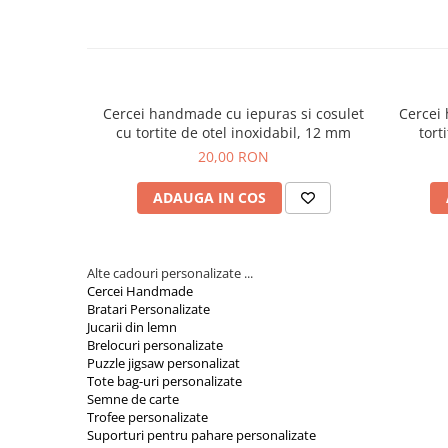
Orare Personalizate
Magneti Personalizati
Produse personalizate HORECA
Jucarii din lemn
Cercei handmade cu iepuras si cosulet
Cercei
Karambite
cu tortite de otel inoxidabil, 12 mm
tort
Bayonete
20,00 RON
Shadow daggers
ADAUGA IN COS
Sabii si arme din lemn
Alte cadouri personalizate ...
Cercei Handmade
Bratari Personalizate
Jucarii din lemn
Brelocuri personalizate
Puzzle jigsaw personalizat
Tote bag-uri personalizate
Semne de carte
Trofee personalizate
Suporturi pentru pahare personalizate