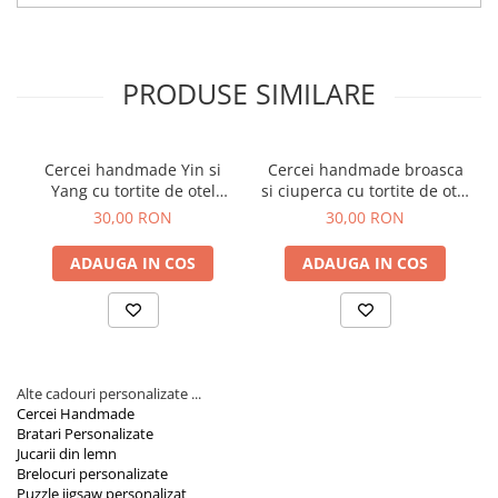
Ideal pentru Cadouri:
Perfect ca
cadou pentru femei
,
Orare Personalizate
pentru Paste, Craciun sau orice alta ocazie speciala.
Alegeti perechea de cercei handmade din lemn iepuras si cosulet
Magneti Personalizati
de la AidaArt pentru a adauga un element unic garderobei
Produse personalizate HORECA
personale sau ca un cadou special pentru cineva drag. Cu
PRODUSE SIMILARE
designul lor atragator si fabricatia de inalta calitate, acesti cercei
Jucarii din lemn
sunt gata sa impodobeasca orice moment special.
Karambite
Cercei handmade Yin si
Cercei handmade broasca
Bayonete
Yang cu tortite de otel
si ciuperca cu tortite de otel
Shadow daggers
inoxidabil, 30 mm
inoxidabil, 30 mm
30,00 RON
30,00 RON
Sabii si arme din lemn
ADAUGA IN COS
ADAUGA IN COS
Alte cadouri personalizate ...
Cercei Handmade
Bratari Personalizate
Jucarii din lemn
Brelocuri personalizate
Puzzle jigsaw personalizat