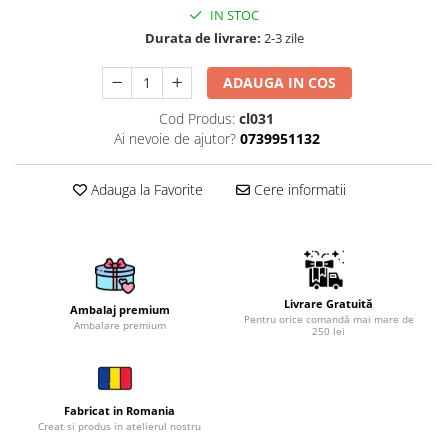
IN STOC
Brelocuri
Durata de livrare:
2-3 zile
Brelocuri din Inox
ADAUGA IN COS
Brelocuri de Lemn
Bratari
Cod Produs:
cl031
Ai nevoie de ajutor?
0739951132
Cercei din lemn
Accesorii de Bucatarie
Adauga la Favorite
Cere informatii
Personalizate
Tocatoare Personalizate
Suporturi de Pahare
Manusi Personalizate
Ustensile de bucatarie
Livrare Gratuită
Ambalaj premium
Pentru orice comandă mai mare de
Ambalare premium
Accesorii pentru Bauturi
250 lei
Personalizate
Termosuri Personalizate
Desfacatoare si Tirbusoane
Fabricat in Romania
Creat si produs in atelierul nostru
Shaker, Plosca