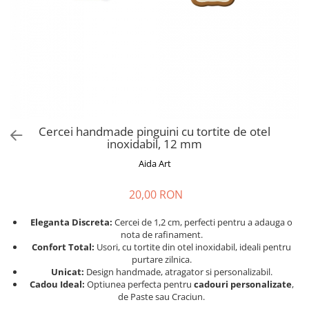
Cadouri absolvire
Decoratiuni Paste
Insigne / Brose
Agende Personalizate
Agende A5
Agende A6
Planner / Jurnal
Print personalizat
Cercei handmade pinguini cu tortite de otel
inoxidabil, 12 mm
Felicitari personalizate
Aida Art
Invitatii personalizate
Printare poze
20,00 RON
Martisoare
Eleganta Discreta:
Cercei de 1,2 cm, perfecti pentru a adauga o
Semne de Carte
nota de rafinament.
Articole pentru copii
Confort Total:
Usori, cu tortite din otel inoxidabil, ideali pentru
purtare zilnica.
Puzzle
Unicat:
Design handmade, atragator si personalizabil.
Cadou Ideal:
Optiunea perfecta pentru
cadouri personalizate
,
Stickere
de Paste sau Craciun.
Trofee