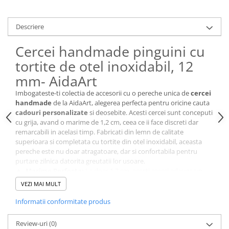
Cutii si Accesorii pentru Vin
Personalizate
Descriere
Vinuri Personalizate
Accesorii de Birou
Cercei handmade pinguini cu
Pixuri Personalizate
tortite de otel inoxidabil, 12
Mousepad-uri
mm- AidaArt
Globuri de Birou
Imbogateste-ti colectia de accesorii cu o pereche unica de
cercei
Agende A5
handmade
de la AidaArt, alegerea perfecta pentru oricine cauta
cadouri personalizate
si deosebite. Acesti cercei sunt conceputi
Agende A6
cu grija, avand o marime de 1,2 cm, ceea ce ii face discreti dar
Planner / Jurnal
remarcabili in acelasi timp. Fabricati din lemn de calitate
Articole pentru Casa Personalizate
superioara si completata cu tortite din otel inoxidabil, aceasta
pereche este nu doar atragatoare, dar si confortabila pentru
Ceasuri Personalizate
purtare zilnica datorita greutatii lor usoare.
Calendare Personalizate
Marime Perfecta:
La doar 1,2 cm, acesti cercei adauga un
strop de eleganta oricarei tinute.
Tablouri Personalizate
VEZI MAI MULT
Confortabili:
Tortite din otel inoxidabil si greutate usoara
Rame Foto
pentru o purtare fara efort pe tot parcursul zilei.
Informatii conformitate produs
Pusculite Personalizate
Design Atragator:
Fiecare pereche de cercei iepuras si
cosulet este unica, avand un design care atrage privirile.
Brichete Personalizate
Review-uri
(0)