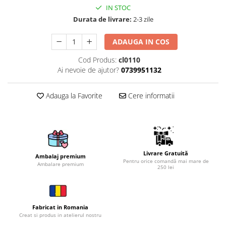
IN STOC
Brelocuri
Durata de livrare:
2-3 zile
Brelocuri din Inox
ADAUGA IN COS
Brelocuri de Lemn
Bratari
Cod Produs:
cl0110
Ai nevoie de ajutor?
0739951132
Cercei din lemn
Accesorii de Bucatarie
Adauga la Favorite
Cere informatii
Personalizate
Tocatoare Personalizate
Suporturi de Pahare
Manusi Personalizate
Ustensile de bucatarie
Livrare Gratuită
Ambalaj premium
Pentru orice comandă mai mare de
Ambalare premium
Accesorii pentru Bauturi
250 lei
Personalizate
Termosuri Personalizate
Desfacatoare si Tirbusoane
Fabricat in Romania
Creat si produs in atelierul nostru
Shaker, Plosca