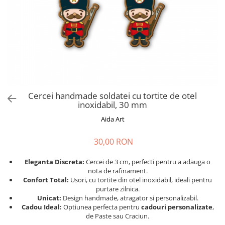
Cadouri absolvire
Decoratiuni Paste
Insigne / Brose
Agende Personalizate
Agende A5
Agende A6
Planner / Jurnal
Print personalizat
Cercei handmade soldatei cu tortite de otel
inoxidabil, 30 mm
Felicitari personalizate
Aida Art
Invitatii personalizate
Printare poze
30,00 RON
Martisoare
Eleganta Discreta:
Cercei de 3 cm, perfecti pentru a adauga o
Semne de Carte
nota de rafinament.
Articole pentru copii
Confort Total:
Usori, cu tortite din otel inoxidabil, ideali pentru
purtare zilnica.
Puzzle
Unicat:
Design handmade, atragator si personalizabil.
Cadou Ideal:
Optiunea perfecta pentru
cadouri personalizate
,
Stickere
de Paste sau Craciun.
Trofee