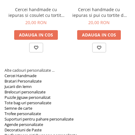
Cercei handmade cu
Cercei handmade cu
iepuras si cosulet cu tortite
iepuras si pui cu tortite de
de otel inoxidabil, 12 mm
otel inoxidabil, 12 mm
20,00 RON
20,00 RON
ADAUGA IN COS
ADAUGA IN COS
Alte cadouri personalizate ...
Cercei Handmade
Bratari Personalizate
Jucarii din lemn
Brelocuri personalizate
Puzzle jigsaw personalizat
Tote bag-uri personalizate
Semne de carte
Trofee personalizate
Suporturi pentru pahare personalizate
Agende personalizate
Decoratiuni de Paste