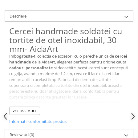
Cutii si Accesorii pentru Vin
Personalizate
Descriere
Vinuri Personalizate
Accesorii de Birou
Cercei handmade soldatei cu
Pixuri Personalizate
tortite de otel inoxidabil, 30
Mousepad-uri
mm- AidaArt
Globuri de Birou
Imbogateste-ti colectia de accesorii cu o pereche unica de
cercei
Agende A5
handmade
de la AidaArt, alegerea perfecta pentru oricine cauta
cadouri personalizate
si deosebite. Acesti cercei sunt conceputi
Agende A6
cu grija, avand o marime de 1,2 cm, ceea ce ii face discreti dar
Planner / Jurnal
remarcabili in acelasi timp. Fabricati din lemn de calitate
Articole pentru Casa Personalizate
superioara si completata cu tortite din otel inoxidabil, aceasta
pereche este nu doar atragatoare, dar si confortabila pentru
Ceasuri Personalizate
purtare zilnica datorita greutatii lor usoare.
Calendare Personalizate
Marime Perfecta:
La doar 1,2 cm, acesti cercei adauga un
strop de eleganta oricarei tinute.
Tablouri Personalizate
VEZI MAI MULT
Confortabili:
Tortite din otel inoxidabil si greutate usoara
Rame Foto
pentru o purtare fara efort pe tot parcursul zilei.
Informatii conformitate produs
Pusculite Personalizate
Design Atragator:
Fiecare pereche de cercei iepuras si
cosulet este unica, avand un design care atrage privirile.
Brichete Personalizate
Review-uri
(0)