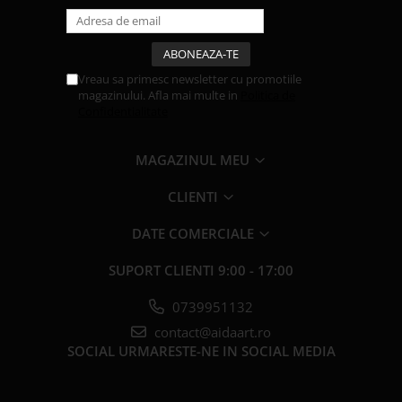
Vreau sa primesc newsletter cu promotiile
magazinului. Afla mai multe in
Politica de
Confidentialitate
MAGAZINUL MEU
CLIENTI
DATE COMERCIALE
SUPORT CLIENTI
9:00 - 17:00
0739951132
contact@aidaart.ro
SOCIAL
URMARESTE-NE IN SOCIAL MEDIA