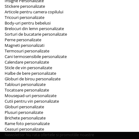
Insigne Personalizate
Stickere personalizate
Articole pentru camera copilului
Tricouri personalizate
Body-uri pentru bebelusi
Brelocuri din lemn personalizate
Sorturi de bucatarie personalizate
Perne personalizate
Magneti personalizati
Termosuri personalizate
Cani termosensibile personalizate
Calendare personalizate
Sticle de vin personalizate
Halbe de bere personalizate
Globuri de birou personalizate
Tablouri personalizate
Tocatoare personalizate
Mousepad-uri personalizate
Cutii pentru vin personalizate
Globuri personalizate
Plusuri personalizate
Brichete personalizate
Rame foto personalizate
Ceasuri personalizate
Newsletter
Nu rata ofertele si promotiile noastre