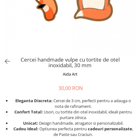
Cadouri absolvire
Decoratiuni Paste
Insigne / Brose
Agende Personalizate
Agende A5
Agende A6
Planner / Jurnal
Print personalizat
Cercei handmade vulpe cu tortite de otel
inoxidabil, 30 mm
Felicitari personalizate
Aida Art
Invitatii personalizate
Printare poze
30,00 RON
Martisoare
Eleganta Discreta:
Cercei de 3 cm, perfecti pentru a adauga o
Semne de Carte
nota de rafinament.
Articole pentru copii
Confort Total:
Usori, cu tortite din otel inoxidabil, ideali pentru
purtare zilnica.
Puzzle
Unicat:
Design handmade, atragator si personalizabil.
Cadou Ideal:
Optiunea perfecta pentru
cadouri personalizate
,
Stickere
de Paste sau Craciun.
Trofee