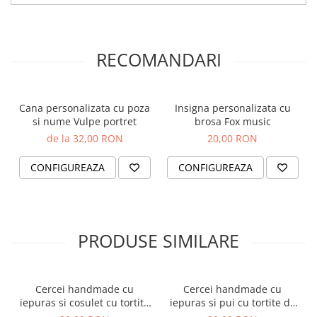
Ideal pentru Cadouri:
Perfect ca
cadou pentru femei
,
Orare Personalizate
pentru Paste, Craciun sau orice alta ocazie speciala.
Alegeti perechea de cercei handmade din lemn iepuras si cosulet
Magneti Personalizati
de la AidaArt pentru a adauga un element unic garderobei
Produse personalizate HORECA
personale sau ca un cadou special pentru cineva drag. Cu
RECOMANDARI
designul lor atragator si fabricatia de inalta calitate, acesti cercei
Jucarii din lemn
sunt gata sa impodobeasca orice moment special.
Karambite
Cana personalizata cu poza
Insigna personalizata cu
Bayonete
si nume Vulpe portret
brosa Fox music
Shadow daggers
de la 32,00 RON
20,00 RON
Sabii si arme din lemn
CONFIGUREAZA
CONFIGUREAZA
PRODUSE SIMILARE
Cercei handmade cu
Cercei handmade cu
iepuras si cosulet cu tortite
iepuras si pui cu tortite de
de otel inoxidabil, 12 mm
otel inoxidabil, 12 mm