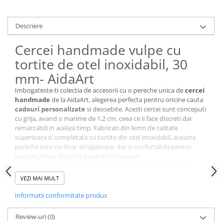
Cutii si Accesorii pentru Vin
Personalizate
Descriere
Vinuri Personalizate
Accesorii de Birou
Cercei handmade vulpe cu
Pixuri Personalizate
tortite de otel inoxidabil, 30
Mousepad-uri
mm- AidaArt
Globuri de Birou
Imbogateste-ti colectia de accesorii cu o pereche unica de
cercei
Agende A5
handmade
de la AidaArt, alegerea perfecta pentru oricine cauta
cadouri personalizate
si deosebite. Acesti cercei sunt conceputi
Agende A6
cu grija, avand o marime de 1,2 cm, ceea ce ii face discreti dar
Planner / Jurnal
remarcabili in acelasi timp. Fabricati din lemn de calitate
Articole pentru Casa Personalizate
superioara si completata cu tortite din otel inoxidabil, aceasta
pereche este nu doar atragatoare, dar si confortabila pentru
Ceasuri Personalizate
purtare zilnica datorita greutatii lor usoare.
Calendare Personalizate
Marime Perfecta:
La doar 1,2 cm, acesti cercei adauga un
strop de eleganta oricarei tinute.
Tablouri Personalizate
VEZI MAI MULT
Confortabili:
Tortite din otel inoxidabil si greutate usoara
Rame Foto
pentru o purtare fara efort pe tot parcursul zilei.
Informatii conformitate produs
Pusculite Personalizate
Design Atragator:
Fiecare pereche de cercei iepuras si
cosulet este unica, avand un design care atrage privirile.
Brichete Personalizate
Review-uri
(0)