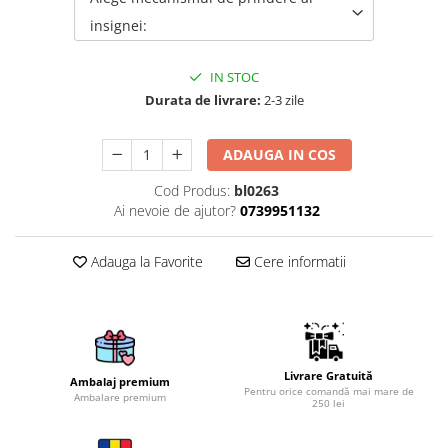
insignei:
Brelocuri
Brelocuri din Inox
IN STOC
Brelocuri de Lemn
Durata de livrare:
2-3 zile
Bratari
Cercei din lemn
ADAUGA IN COS
Accesorii de Bucatarie
Cod Produs:
bl0263
Personalizate
Ai nevoie de ajutor?
0739951132
Tocatoare Personalizate
Suporturi de Pahare
Adauga la Favorite
Cere informatii
Manusi Personalizate
Ustensile de bucatarie
Accesorii pentru Bauturi
Personalizate
Livrare Gratuită
Termosuri Personalizate
Ambalaj premium
Pentru orice comandă mai mare de
Ambalare premium
250 lei
Desfacatoare si Tirbusoane
Shaker, Plosca