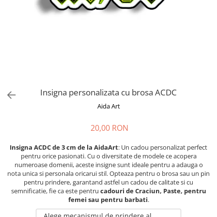
Cadouri absolvire
Decoratiuni Paste
Insigne / Brose
Agende Personalizate
Agende A5
Agende A6
Planner / Jurnal
Print personalizat
Insigna personalizata cu brosa ACDC
Felicitari personalizate
Aida Art
Invitatii personalizate
20,00 RON
Printare poze
Martisoare
Insigna ACDC de 3 cm de la AidaArt
: Un cadou personalizat perfect
pentru orice pasionati. Cu o diversitate de modele ce acopera
Semne de Carte
numeroase domenii, aceste insigne sunt ideale pentru a adauga o
Articole pentru copii
nota unica si personala oricarui stil. Opteaza pentru o brosa sau un pin
pentru prindere, garantand astfel un cadou de calitate si cu
Puzzle
semnificatie, fie ca este pentru
cadouri de Craciun, Paste, pentru
femei sau pentru barbati
.
Stickere
Alege mecanismul de prindere al
Trofee