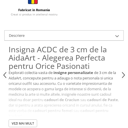
Cutii si Accesorii pentru Vin
Personalizate
Fabricat in Romania
Creat si produs in atelierul nostru
Vinuri Personalizate
Accesorii de Birou
Pixuri Personalizate
Descriere
Mousepad-uri
Insigna ACDC de 3 cm de la
Globuri de Birou
AidaArt - Alegerea Perfecta
Agende A5
pentru Orice Pasionati
Agende A6
Planner / Jurnal
Explorati colectia vasta de
insigne personalizate
de 3 cm de la
AidaArt, concepute pentru a adauga o nota personala si unica
Articole pentru Casa Personalizate
oricarui outfit sau accesoriu. Cu o varietate impresionanta de
Ceasuri Personalizate
modele ce acopera o gama larga de interese si domenii, de la
medicina la arte si multe altele, insignele noastre sunt cadoul
Calendare Personalizate
ideal nu doar pentru
cadouri de Craciun
sau
cadouri de Paste
,
Tablouri Personalizate
dar si pentru a arata aprecierea oricand in cursul anului, fie ca
Rame Foto
este vorba de
cadouri pentru femei
sau
cadouri pentru
barbati
.
Pusculite Personalizate
Dimensiune ideala de 3 cm:
Perfecta pentru orice utilizare,
VEZI MAI MULT
Brichete Personalizate
facand fiecare insigna usor de purtat.