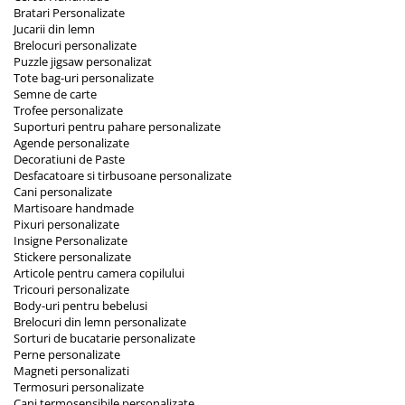
Bratari Personalizate
Jucarii din lemn
Brelocuri personalizate
Puzzle jigsaw personalizat
Tote bag-uri personalizate
Semne de carte
Trofee personalizate
Suporturi pentru pahare personalizate
Agende personalizate
Decoratiuni de Paste
Desfacatoare si tirbusoane personalizate
Cani personalizate
Martisoare handmade
Pixuri personalizate
Insigne Personalizate
Stickere personalizate
Articole pentru camera copilului
Tricouri personalizate
Body-uri pentru bebelusi
Brelocuri din lemn personalizate
Sorturi de bucatarie personalizate
Perne personalizate
Magneti personalizati
Termosuri personalizate
Cani termosensibile personalizate