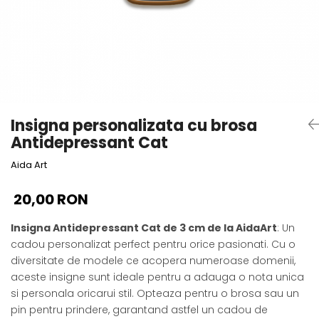
Cadouri absolvire
Decoratiuni Paste
Insigne / Brose
Agende Personalizate
Agende A5
Agende A6
Planner / Jurnal
Insigna personalizata cu brosa
Print personalizat
Antidepressant Cat
Felicitari personalizate
Aida Art
Invitatii personalizate
Printare poze
20,00 RON
Martisoare
Insigna Antidepressant Cat de 3 cm de la AidaArt
: Un
Semne de Carte
cadou personalizat perfect pentru orice pasionati. Cu o
Articole pentru copii
diversitate de modele ce acopera numeroase domenii,
Puzzle
aceste insigne sunt ideale pentru a adauga o nota unica
si personala oricarui stil. Opteaza pentru o brosa sau un
Stickere
pin pentru prindere, garantand astfel un cadou de