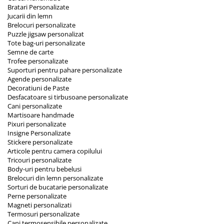
Bratari Personalizate
Jucarii din lemn
Brelocuri personalizate
Puzzle jigsaw personalizat
Tote bag-uri personalizate
Semne de carte
Trofee personalizate
Suporturi pentru pahare personalizate
Agende personalizate
Decoratiuni de Paste
Desfacatoare si tirbusoane personalizate
Cani personalizate
Martisoare handmade
Pixuri personalizate
Insigne Personalizate
Stickere personalizate
Articole pentru camera copilului
Tricouri personalizate
Body-uri pentru bebelusi
Brelocuri din lemn personalizate
Sorturi de bucatarie personalizate
Perne personalizate
Magneti personalizati
Termosuri personalizate
Cani termosensibile personalizate