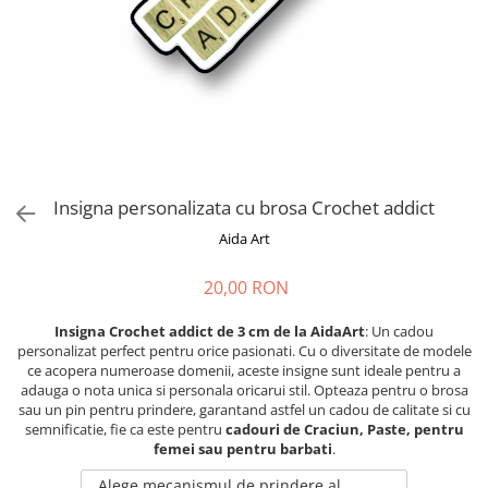
Cadouri absolvire
Decoratiuni Paste
Insigne / Brose
Agende Personalizate
Agende A5
Agende A6
Planner / Jurnal
Print personalizat
Insigna personalizata cu brosa Crochet addict
Felicitari personalizate
Aida Art
Invitatii personalizate
20,00 RON
Printare poze
Martisoare
Insigna Crochet addict de 3 cm de la AidaArt
: Un cadou
personalizat perfect pentru orice pasionati. Cu o diversitate de modele
Semne de Carte
ce acopera numeroase domenii, aceste insigne sunt ideale pentru a
Articole pentru copii
adauga o nota unica si personala oricarui stil. Opteaza pentru o brosa
sau un pin pentru prindere, garantand astfel un cadou de calitate si cu
Puzzle
semnificatie, fie ca este pentru
cadouri de Craciun, Paste, pentru
femei sau pentru barbati
.
Stickere
Alege mecanismul de prindere al
Trofee