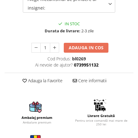
insignei:
Brelocuri
Brelocuri din Inox
IN STOC
Brelocuri de Lemn
Durata de livrare:
2-3 zile
Bratari
Cercei din lemn
ADAUGA IN COS
Accesorii de Bucatarie
Cod Produs:
bl0269
Personalizate
Ai nevoie de ajutor?
0739951132
Tocatoare Personalizate
Suporturi de Pahare
Adauga la Favorite
Cere informatii
Manusi Personalizate
Ustensile de bucatarie
Accesorii pentru Bauturi
Personalizate
Livrare Gratuită
Termosuri Personalizate
Ambalaj premium
Pentru orice comandă mai mare de
Ambalare premium
250 lei
Desfacatoare si Tirbusoane
Shaker, Plosca