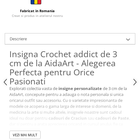
Cutii si Accesorii pentru Vin
Personalizate
Fabricat in Romania
Creat si produs in atelierul nostru
Vinuri Personalizate
Accesorii de Birou
Pixuri Personalizate
Descriere
Mousepad-uri
Insigna Crochet addict de 3
Globuri de Birou
cm de la AidaArt - Alegerea
Agende A5
Perfecta pentru Orice
Agende A6
Planner / Jurnal
Pasionati
Articole pentru Casa Personalizate
Explorati colectia vasta de
insigne personalizate
de 3 cm de la
AidaArt, concepute pentru a adauga o nota personala si unica
Ceasuri Personalizate
oricarui outfit sau accesoriu. Cu o varietate impresionanta de
Calendare Personalizate
modele ce acopera o gama larga de interese si domenii, de la
Tablouri Personalizate
medicina la arte si multe altele, insignele noastre sunt cadoul
ideal nu doar pentru
cadouri de Craciun
sau
cadouri de Paste
,
Rame Foto
dar si pentru a arata aprecierea oricand in cursul anului, fie ca
Pusculite Personalizate
este vorba de
cadouri pentru femei
sau
cadouri pentru
VEZI MAI MULT
barbati
.
Brichete Personalizate