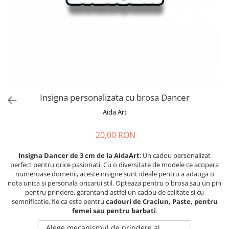
Cadouri absolvire
Decoratiuni Paste
Insigne / Brose
Agende Personalizate
Agende A5
Agende A6
Planner / Jurnal
Print personalizat
Insigna personalizata cu brosa Dancer
Felicitari personalizate
Aida Art
Invitatii personalizate
20,00 RON
Printare poze
Martisoare
Insigna Dancer de 3 cm de la AidaArt
: Un cadou personalizat
perfect pentru orice pasionati. Cu o diversitate de modele ce acopera
Semne de Carte
numeroase domenii, aceste insigne sunt ideale pentru a adauga o
Articole pentru copii
nota unica si personala oricarui stil. Opteaza pentru o brosa sau un pin
pentru prindere, garantand astfel un cadou de calitate si cu
Puzzle
semnificatie, fie ca este pentru
cadouri de Craciun, Paste, pentru
femei sau pentru barbati
.
Stickere
Alege mecanismul de prindere al
Trofee