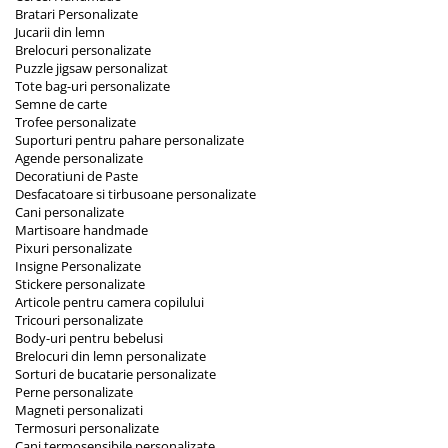
Bratari Personalizate
Jucarii din lemn
Brelocuri personalizate
Puzzle jigsaw personalizat
Tote bag-uri personalizate
Semne de carte
Trofee personalizate
Suporturi pentru pahare personalizate
Agende personalizate
Decoratiuni de Paste
Desfacatoare si tirbusoane personalizate
Cani personalizate
Martisoare handmade
Pixuri personalizate
Insigne Personalizate
Stickere personalizate
Articole pentru camera copilului
Tricouri personalizate
Body-uri pentru bebelusi
Brelocuri din lemn personalizate
Sorturi de bucatarie personalizate
Perne personalizate
Magneti personalizati
Termosuri personalizate
Cani termosensibile personalizate