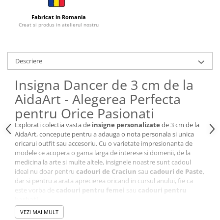
Cutii si Accesorii pentru Vin
Personalizate
Fabricat in Romania
Creat si produs in atelierul nostru
Vinuri Personalizate
Accesorii de Birou
Pixuri Personalizate
Descriere
Mousepad-uri
Insigna Dancer de 3 cm de la
Globuri de Birou
AidaArt - Alegerea Perfecta
Agende A5
pentru Orice Pasionati
Agende A6
Planner / Jurnal
Explorati colectia vasta de
insigne personalizate
de 3 cm de la
AidaArt, concepute pentru a adauga o nota personala si unica
Articole pentru Casa Personalizate
oricarui outfit sau accesoriu. Cu o varietate impresionanta de
Ceasuri Personalizate
modele ce acopera o gama larga de interese si domenii, de la
medicina la arte si multe altele, insignele noastre sunt cadoul
Calendare Personalizate
ideal nu doar pentru
cadouri de Craciun
sau
cadouri de Paste
,
Tablouri Personalizate
dar si pentru a arata aprecierea oricand in cursul anului, fie ca
Rame Foto
este vorba de
cadouri pentru femei
sau
cadouri pentru
barbati
.
Pusculite Personalizate
Dimensiune ideala de 3 cm:
Perfecta pentru orice utilizare,
VEZI MAI MULT
Brichete Personalizate
facand fiecare insigna usor de purtat.