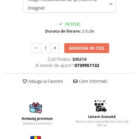
insignei:
Brelocuri
Brelocuri din Inox
IN STOC
Brelocuri de Lemn
Durata de livrare:
2-3 zile
Bratari
Cercei din lemn
ADAUGA IN COS
Accesorii de Bucatarie
Cod Produs:
bl0214
Personalizate
Ai nevoie de ajutor?
0739951132
Tocatoare Personalizate
Suporturi de Pahare
Adauga la Favorite
Cere informatii
Manusi Personalizate
Ustensile de bucatarie
Accesorii pentru Bauturi
Personalizate
Livrare Gratuită
Termosuri Personalizate
Ambalaj premium
Pentru orice comandă mai mare de
Ambalare premium
250 lei
Desfacatoare si Tirbusoane
Shaker, Plosca