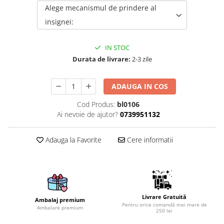
Alege mecanismul de prindere al
Brelocuri
insignei:
Brelocuri din Inox
Brelocuri de Lemn
IN STOC
Bratari
Durata de livrare:
2-3 zile
Cercei din lemn
ADAUGA IN COS
Accesorii de Bucatarie
Personalizate
Cod Produs:
bl0106
Tocatoare Personalizate
Ai nevoie de ajutor?
0739951132
Suporturi de Pahare
Manusi Personalizate
Adauga la Favorite
Cere informatii
Ustensile de bucatarie
Accesorii pentru Bauturi
Personalizate
Termosuri Personalizate
Livrare Gratuită
Ambalaj premium
Desfacatoare si Tirbusoane
Pentru orice comandă mai mare de
Ambalare premium
250 lei
Shaker, Plosca