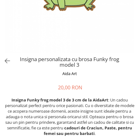
Cadouri absolvire
Decoratiuni Paste
Insigne / Brose
Agende Personalizate
Agende A5
Agende A6
Planner / Jurnal
Print personalizat
Insigna personalizata cu brosa Funky frog
model 3
Felicitari personalizate
Aida Art
Invitatii personalizate
Printare poze
20,00 RON
Martisoare
Insigna Funky frog model 3 de 3 cm de la AidaArt
: Un cadou
Semne de Carte
personalizat perfect pentru orice pasionati. Cu o diversitate de modele
Articole pentru copii
ce acopera numeroase domenii, aceste insigne sunt ideale pentru a
adauga o nota unica si personala oricarui stil. Opteaza pentru o brosa
Puzzle
sau un pin pentru prindere, garantand astfel un cadou de calitate si cu
semnificatie, fie ca este pentru
cadouri de Craciun, Paste, pentru
Stickere
femei sau pentru barbati
.
Trofee