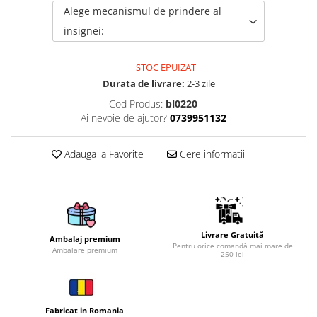
Alege mecanismul de prindere al
Brelocuri
insignei:
Brelocuri din Inox
Brelocuri de Lemn
STOC EPUIZAT
Bratari
Durata de livrare:
2-3 zile
Cercei din lemn
Cod Produs:
bl0220
Ai nevoie de ajutor?
0739951132
Accesorii de Bucatarie
Personalizate
Adauga la Favorite
Cere informatii
Tocatoare Personalizate
Suporturi de Pahare
Manusi Personalizate
Ustensile de bucatarie
Accesorii pentru Bauturi
Livrare Gratuită
Ambalaj premium
Pentru orice comandă mai mare de
Personalizate
Ambalare premium
250 lei
Termosuri Personalizate
Desfacatoare si Tirbusoane
Shaker, Plosca
Fabricat in Romania