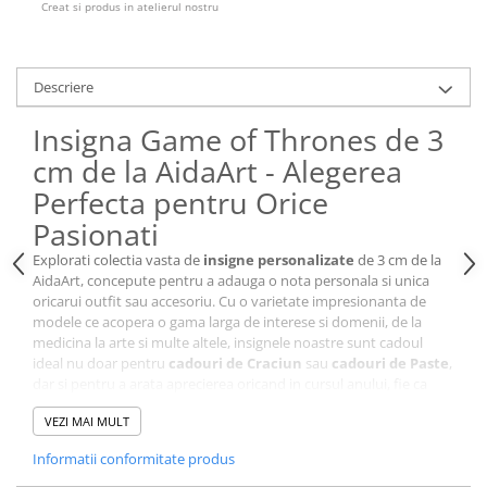
Creat si produs in atelierul nostru
Cutii si Accesorii pentru Vin
Personalizate
Vinuri Personalizate
Descriere
Accesorii de Birou
Pixuri Personalizate
Insigna Game of Thrones de 3
Mousepad-uri
cm de la AidaArt - Alegerea
Globuri de Birou
Perfecta pentru Orice
Agende A5
Pasionati
Agende A6
Explorati colectia vasta de
insigne personalizate
de 3 cm de la
Planner / Jurnal
AidaArt, concepute pentru a adauga o nota personala si unica
Articole pentru Casa Personalizate
oricarui outfit sau accesoriu. Cu o varietate impresionanta de
modele ce acopera o gama larga de interese si domenii, de la
Ceasuri Personalizate
medicina la arte si multe altele, insignele noastre sunt cadoul
Calendare Personalizate
ideal nu doar pentru
cadouri de Craciun
sau
cadouri de Paste
,
dar si pentru a arata aprecierea oricand in cursul anului, fie ca
Tablouri Personalizate
este vorba de
cadouri pentru femei
sau
cadouri pentru
Rame Foto
VEZI MAI MULT
barbati
.
Pusculite Personalizate
Dimensiune ideala de 3 cm:
Perfecta pentru orice utilizare,
Informatii conformitate produs
facand fiecare insigna usor de purtat.
Brichete Personalizate