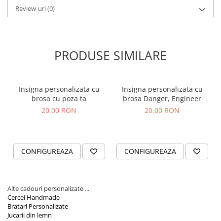
Versatilitate in prindere:
Optiuni de brosa sau pin pentru a
Orare Personalizate
Review-uri
(0)
se potrivi oricarui stil sau preferinte personale.
Diversitate in design:
O selectie larga de modele pentru a
Magneti Personalizati
gasi optiunea perfecta pentru oricine.
Produse personalizate HORECA
Calitate superioara:
Realizate din lemn taiat laser si
imprimare UV, pentru durabilitate si claritate exceptionala.
Jucarii din lemn
PRODUSE SIMILARE
Indiferent de ocazie sau interese, AidaArt ofera
cadouri
Karambite
personalizate
care aduc un zambet pe fata oricui.
Bayonete
Shadow daggers
Insigna personalizata cu
Insigna personalizata cu
brosa cu poza ta
brosa Danger, Engineer
Sabii si arme din lemn
20,00 RON
20,00 RON
CONFIGUREAZA
CONFIGUREAZA
Alte cadouri personalizate ...
Cercei Handmade
Bratari Personalizate
Jucarii din lemn