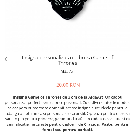
Cadouri absolvire
Decoratiuni Paste
Insigne / Brose
Agende Personalizate
Agende A5
Agende A6
Planner / Jurnal
Print personalizat
Insigna personalizata cu brosa Game of
Thrones
Felicitari personalizate
Aida Art
Invitatii personalizate
Printare poze
20,00 RON
Martisoare
Insigna Game of Thrones de 3 cm de la AidaArt
: Un cadou
Semne de Carte
personalizat perfect pentru orice pasionati. Cu o diversitate de modele
Articole pentru copii
ce acopera numeroase domenii, aceste insigne sunt ideale pentru a
adauga o nota unica si personala oricarui stil. Opteaza pentru o brosa
Puzzle
sau un pin pentru prindere, garantand astfel un cadou de calitate si cu
semnificatie, fie ca este pentru
cadouri de Craciun, Paste, pentru
Stickere
femei sau pentru barbati
.
Trofee