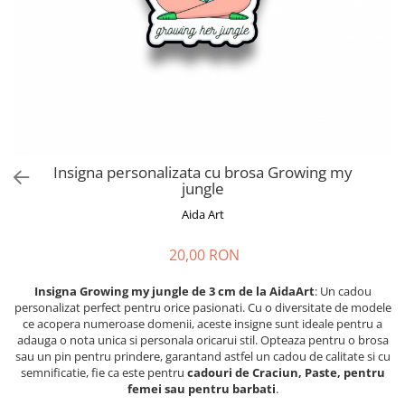
Cadouri absolvire
Decoratiuni Paste
Insigne / Brose
Agende Personalizate
Agende A5
Agende A6
Planner / Jurnal
Print personalizat
Insigna personalizata cu brosa Growing my
jungle
Felicitari personalizate
Aida Art
Invitatii personalizate
Printare poze
20,00 RON
Martisoare
Insigna Growing my jungle de 3 cm de la AidaArt
: Un cadou
Semne de Carte
personalizat perfect pentru orice pasionati. Cu o diversitate de modele
Articole pentru copii
ce acopera numeroase domenii, aceste insigne sunt ideale pentru a
adauga o nota unica si personala oricarui stil. Opteaza pentru o brosa
Puzzle
sau un pin pentru prindere, garantand astfel un cadou de calitate si cu
semnificatie, fie ca este pentru
cadouri de Craciun, Paste, pentru
Stickere
femei sau pentru barbati
.
Trofee