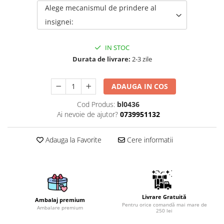
Alege mecanismul de prindere al
Brelocuri
insignei:
Brelocuri din Inox
Brelocuri de Lemn
IN STOC
Bratari
Durata de livrare:
2-3 zile
Cercei din lemn
ADAUGA IN COS
Accesorii de Bucatarie
Personalizate
Cod Produs:
bl0436
Tocatoare Personalizate
Ai nevoie de ajutor?
0739951132
Suporturi de Pahare
Manusi Personalizate
Adauga la Favorite
Cere informatii
Ustensile de bucatarie
Accesorii pentru Bauturi
Personalizate
Termosuri Personalizate
Livrare Gratuită
Ambalaj premium
Desfacatoare si Tirbusoane
Pentru orice comandă mai mare de
Ambalare premium
250 lei
Shaker, Plosca